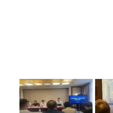
位上努力拼搏、再创佳绩！”参
重视，加强组织领导，精心部署
拟展示比赛中，全体在校校领导
手通过随机抽题的方式，围绕模
工作作风和过硬的素质能力。经
荣获二等奖，邵大壮等6位同志荣
区校务楼二楼报告厅举行。校党
提高系统学习与思考的能力；要
当、创新”的优良作风，认真履
林的比赛中获奖，我倍感荣幸。
做好教学管理服务工作的基石。
的岗位上为学校事业发展贡献自
队伍建设的有力举措，也是推动
交流和展示的舞台，全面检验了
争先创优的工作热情。 参赛选
我审视契机。让我清晰看到了自