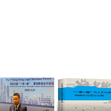
赛选手李伟弟说。 以赛强技，擂台比武砺精兵 自大赛启动以来，学校
推动，形成了广大干部积极参与的良好局面。在9月29日—30日举
、有关职能部门负责人担任大赛评委，全程参加了比赛。 比赛现场，
拟设置的各类问题提出解决思路和具体举措，充分展现了学校科级干
过三个环节的激烈角逐，最终，李伟弟、刘洋荣获一等奖，崔梁凡等
获三等奖，吴亢等10位同志荣获优秀奖。 9月30日，大赛颁奖仪
委副书记郭武军作总结讲话。他强调，全体科级干部要进一步强化理
树立正确的政绩观，把服务师生作为成长根基与价值追求；要以“务
职尽责，为推动学校事业高质量发展贡献力量。 参赛选手潘龙说，“能
这次经历让我深刻体会到，‘能写、会说、善思、肯干’不仅是比赛要
我将把这份收获带回一线，继续当好连接师生、保障教学的‘螺丝钉’
己全部的力量”。 以赛提能，锻造素质过硬干部队伍 本次比赛是加强
广大干部大学习、大练兵、大比武的重要手段，为全体科级干部搭建
科级干部的理论素养、专业能力与综合素质，有效激发了广大干部干
手汤强说：“此次科级干部素质能力大赛，对我而言是一次难得的能力
己的知识盲区和能力短板。我将以此次比赛为新起点，立足工作实际