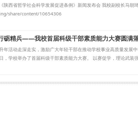
。在最高人民检察院国际合作局指导下，我校成立的“涉外刑事法治
《陕西省哲学社会科学发展促进条例》新闻发布会 我校副校长马朝
推进，已在区域国别检察研究、国际刑事司法协助、多语种法律数据
ming/share/content/10654306
高质量推进涉外检察工作，依托中心进一步整合全校资源，推动学校
立常态化研究协作机制，围绕涉外检察基础性理论和实践难题开展联
促行砺精兵——我校首届科级干部素质能力大赛圆满
察智库。 刘志远表示，最高人民检察院对涉外检察工作高度重视，
涉外法治领域取得了突出的成绩。涉外刑事法治与国别检察司法研究中
升年活动走深走实，激励广大年轻干部在推动学校事业高质量发展中
建设，编译东盟国家《刑法典》《刑事诉讼法典》等二十余部法典等
0日，学校举办了首届科级干部素质能力大赛。 以赛促学，理论武装强
积极作用。下一步，希望学校进一步聚焦涉外检察工作，高质效做好
能力大赛，面向全校正科级干部开放报名，共有119名科级干部积极
机构的科研力量形成研究特色，同时，进一步整合涉外检察实务人才
肯干”的干部核心素质能力要求，大赛设置了应知应会、公文写作和情
 刘志远与我校刑事法学院院长冯卫国共同签署科研项目委托书 马朝
通过笔试方式进行，主要考察科级干部对马克思主义理论和党的路线
检察司法中心网站正式上线，由中心和西北政法大学湾区研究院共同
主义思想、党内法规以及有关政策文件的熟悉掌握情况。公文写作通
试运行阶段。 学校发展规划与学科建设处、教务处、科研处、国际交流
急处突本领、组织协调能力和写作能力。通过“线上+线下”相结合的
商法学院、经济法学院（知识产权学院）、国际法学院（国际仲裁学
断深化党的创新理论学习，持续提升业务素质能力，切实将学习成果
）、公安学院（公共安全法学院）、外国语学院、图书馆以及涉外刑
力。 “本次比赛不仅是素质能力的大练兵，更是思想的大练兵、作风
律查明中心、涉外法治研究中心、非洲研究院、北大法宝西安分公司
强化了政治理论素养、夯实了业务本领、增强了学习意识。下一步，
参加会议。 （供稿：刑事法学院 撰稿：高晓伟 审核：孙学龙）
展的坐标轴，提升争先创优的责任心，提高干事创业的加速度，力争