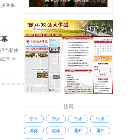
与国别检
琦接受采
库建设等
专家学者
合攻关，
落幕
西北政法
心先后配
担当新使
，在服务
底气 本
智库服
报名参
，围绕涉
景模拟展
琦宣布西
方针政
研发
过机试方
与合作
方式掀起
热词
院）、国
和工作成
事法治与
学术
学术
学术
学术
的大练
等单位的
我们将以
媒体
媒体
通知
通知
在工作岗