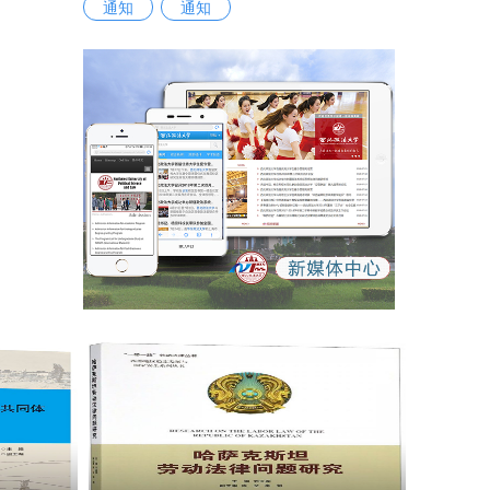
通知
通知
党委高度
行的情景模
107名选
部良好的
4位同志
式在长安校
论学习，
实、担
在强手如
求，更是
，在平凡
学校干部
了学习、
事创业、
锻炼与自
查漏补