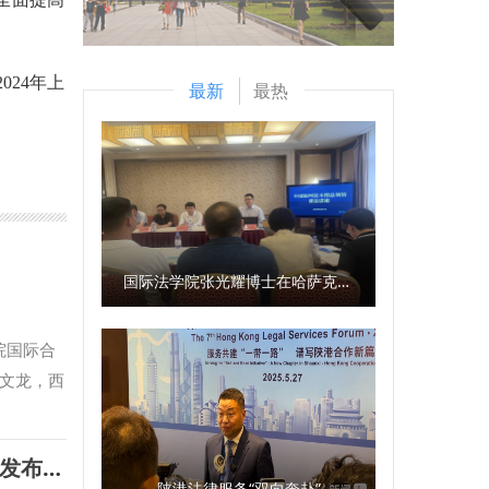
024年上
最新
最热
国际法学院张光耀博士在哈萨克斯坦阿拉木图开展科研与社会服务活动
院国际合
文龙，西
持会议。
，不断拓
【起点新闻】省人大常委会召开《陕西省哲学社会科学发展促进条例》新闻发布会 我校副校长马朝琦接受采访
生实习实
陕港法律服务“双向奔赴”