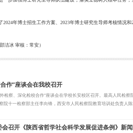
2024年博士招生工作方案、2023年博士研究生导师考核情况和2
邵洁冰 审核：常安）
校合作”座谈会在我校召开
焦涉外检察、深化检校合作”座谈会在学校长安校区召开。最高人民检察
察院十一检察部主任李向锋，西安市人民检察院教育培训处负责人陈
王蕾等出席会议。我校校长范九利出席会议并致辞，副校长马朝琦主
家涉外法治工作的重要方面，近年来，学校与各级检察机关深化交流
国检察学自主知识体系构建、检察课题研究、检校人才互派交流、学