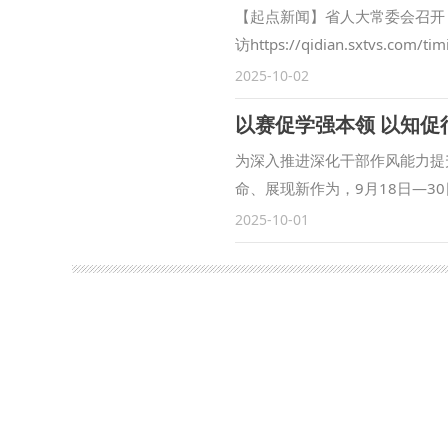
训等方面开展了卓有成效的合作
【起点新闻】省人大常委会召开
察司法研究中心”各项工作稳步
访https://qidian.sxtvs.com/ti
方面取得一定成果。下一步，将
2025-10-02
与检察实务专家的交流互动，建
以赛促学强本领 以知
共同打造服务国家战略的涉外检
大学始终心怀“国之大者”，在
为深入推进深化干部作风能力提
合完成中国—东盟检察总长网站
命、展现新作为，9月18日—3
检察国际交流与合作方面发挥了
次比赛是学校首次举办干部素质
2025-10-01
务，统筹好校内各部门、各研究
赛。聚焦“能写、会说、善思、
外检察人才培养工作搭建平台。
示三个模块的比赛。 应知应会
北政法大学涉外刑事法治与国别
策、习近平新时代中国特色社会
的“全球法律数据库”正式进入
式进行，旨在考察科级干部的应
处、经济学院、刑事法学院、民
比拼热潮，引导广大年轻干部不
家安全学院（反恐怖主义法学院
效转化为推动事业发展的强大动
国别检察司法研究中心、中亚法
兵。通过此次比赛，我们进一步
主要负责人和学生共计140余人
此次比赛作为契机，调准学习发