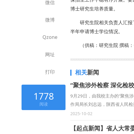
微信
博士研究生培养质量。
微博
研究生院相关负责人汇报了
半年申请博士学位情况。
Qzone
（供稿：研究生院 撰稿：
网址
相关
新闻
打印
“聚焦涉外检察 深化检
1778
9月29日，由我校主办的“聚
阅读
作局局长刘志远，陕西省人民检
安市长安区人民检察院副检察长
2025-10-02
范九利表示，涉外检察工作是国
展合作领域、合作范围，围绕中