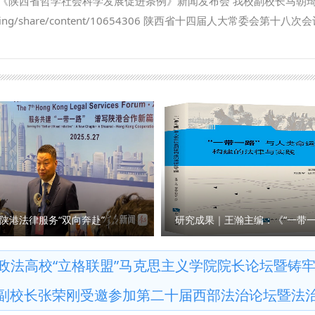
《陕西省哲学社会科学发展促进条例》新闻发布会 我校副校长马朝
推进，已在区域国别检察研究、国际刑事司法协助、多语种法律数据
com/timing/share/content/10654306 陕西省十四届人大常委会第十八
高质量推进涉外检察工作，依托中心进一步整合全校资源，推动学校
进条例》（以下简称《条例》），《条例》于9月底正式公布。 日前
立常态化研究协作机制，围绕涉外检察基础性理论和实践难题开展联
，陕西省哲学社会科学研究中心执行主任、陕西师范大学马克思主义
察智库。 刘志远表示，最高人民检察院对涉外检察工作高度重视，
》进行解读。 问：根据《条例》，哲学社会科学机构应当加强延安
涉外法治领域取得了突出的成绩。涉外刑事法治与国别检察司法研究中
释研究。加强秦岭文化、黄河文化、长城文化、关中文化、黄土文化
建设，编译东盟国家《刑法典》《刑事诉讼法典》等二十余部法典等
。这条中对于伟大精神等的列举，主要依据什么？对于相关研究有哪
积极作用。下一步，希望学校进一步聚焦涉外检察工作，高质效做好
精神、西迁精神，都是源发于陕西、彰显于陕西、实践于陕西的中国
机构的科研力量形成研究特色，同时，进一步整合涉外检察实务人才
2021年国庆节前夕中央宣传部梳理并正式公布的第一批中国共产党
 刘志远与我校刑事法学院院长冯卫国共同签署科研项目委托书 马朝
别列举这些伟大精神，有利于我省广大社科工作者赓续红色血脉，传承
检察司法中心网站正式上线，由中心和西北政法大学湾区研究院共同
和优良作风，在有效宣传、研究、践行延安精神等党的宝贵精神财富
试运行阶段。 学校发展规划与学科建设处、教务处、科研处、国际交流
鲜明的研究特色、深厚的学术积淀，坚定信心、鼓足干劲、激发活力
陕港法律服务“双向奔赴”
商法学院、经济法学院（知识产权学院）、国际法学院（国际仲裁学
和国家重大战略需求，继往开来、扎实工作、锐意进取，不断谱写文
）、公安学院（公共安全法学院）、外国语学院、图书馆以及涉外刑
对新型智库建设作出了相关规定，请问陕西省哲学社会科学研究中心
高校“立格联盟”马克思主义学院院长论坛暨铸牢中华民族
律查明中心、涉外法治研究中心、非洲研究院、北大法宝西安分公司
？ 袁祖社：陕西省哲学社会科学研究中心由省教育厅、陕西师范大
副校长张荣刚受邀参加第二十届西部法治论坛暨法
参加会议。 （供稿：刑事法学院 撰稿：高晓伟 审核：孙学龙）
，汇聚全省哲学社会科学力量，开展有组织的哲学社会科学研究。20