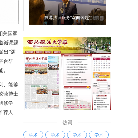
陕港法律服务“双向奔赴”
相关国家
遵循课题
派出”逻
平台研
能。
则、能够
攻读博士
研修学
推荐人
热词
学术
学术
学术
学术