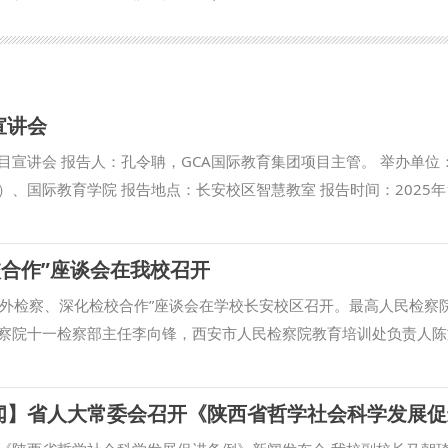
宣讲会
目宣讲会 报告人：孔令聃，GCA国际教育集团项目主管。 举办单位
、国际教育学院 报告地点：长安校区智慧教室 报告时间：2025年1
校合作”座谈会在我校召开
焦涉外检察、深化检校合作”座谈会在学校长安校区召开。最高人民检察
察院十一检察部主任李向锋，西安市人民检察院教育培训处负责人陈
王蕾等出席会议。我校校长范九利出席会议并致辞，副校长马朝琦主
家涉外法治工作的重要方面，近年来，学校与各级检察机关深化交流
国检察学自主知识体系构建、检察课题研究、检校人才互派交流、学
。在最高人民检察院国际合作局指导下，我校成立的“涉外刑事法治