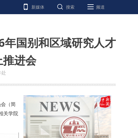
新媒体
搜索
频道
26年国别和区域研究人才
上推进会
作处
员会（简
相关学院