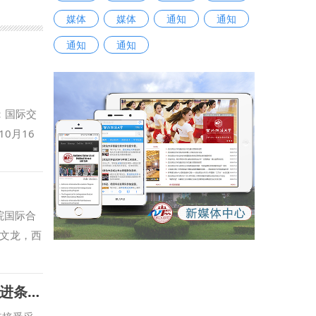
媒体
媒体
通知
通知
通知
通知
：国际交
0月16
院国际合
文龙，西
持会议。
，不断拓
【起点新闻】【群众新闻】省人大常委会召开《陕西省哲学社会科学发展促进条例》新闻发布会 我校副校长马朝琦接受采访
生实习实
与国别检