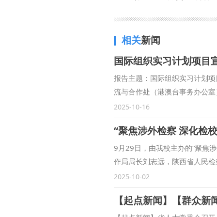
相关
新闻
国际组织实习计划项目
报告主题：国际组织实习计划项
流与合作处（港澳台事务办公室）
日19:00至20:00
2025-10-16
“聚焦涉外检察 深化检
9月29日，由我校主办的“聚
作局局长刘志远，陕西省人民检
安市长安区人民检察院副检察长
2025-10-02
范九利表示，涉外检察工作是国
展合作领域、合作范围，围绕中
训等方面开展了卓有成效的合作