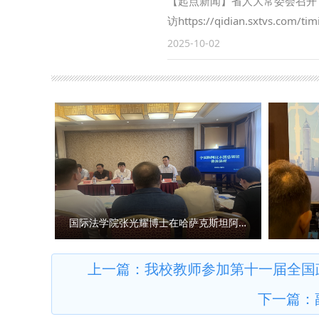
【起点新闻】省人大常委会召开
察司法研究中心”各项工作稳步
访https://qidian.sxtvs.
方面取得一定成果。下一步，将
过《陕西省哲学社会科学发展促
2025-10-02
与检察实务专家的交流互动，建
法大学副校长、二级教授马朝琦
共同打造服务国家战略的涉外检
袁祖社接受记者采访，对《条例
大学始终心怀“国之大者”，在
金精神、西迁精神等伟大精神阐
合完成中国—东盟检察总长网站
化等中华优秀传统文化阐释研究
检察国际交流与合作方面发挥了
用？ 马朝琦：延安精神、照金
务，统筹好校内各部门、各研究
的伟大精神，三种精神同时位列
外检察人才培养工作搭建平台。
系（共46种）。 《条例》特
北政法大学涉外刑事法治与国别
因，发扬革命先辈们的光荣传统
的“全球法律数据库”正式进入
上，立足我省丰富的文化资源、
国际法学院张光耀博士在哈萨克斯坦阿拉木图开展科研与社会服务活动
处、经济学院、刑事法学院、民
能，更加专注于陕西高质量发展
家安全学院（反恐怖主义法学院
设的华美篇章。 问：《条例》
上一篇：
我校教师参加第十一届全国政法
国别检察司法研究中心、中亚法
彻《条例》，建强新型智库平台
下一篇：
主要负责人和学生共计140余人
设，依托陕西师范大学学科优势