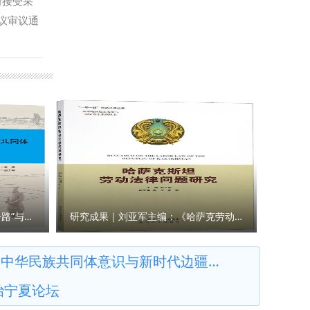
琦接受采
库建设等
次会议审议通
专家学者
，西北政
合攻关，
学部部长
西北政法
精神、照
心先后配
、汉水文
，在服务
些促进作
智库服
共产党人
，围绕涉
人精神谱
琦宣布西
红色基
研发
的基础
与合作
、释放潜
研究成果｜王瀚主编：《“一带一路”与人类命运共同体构建的法律与实践》
研究成果｜刘亚军主编：《哈萨克劳动法律问题研究》
院）、国
化强省建
事法治与
将如何贯
共同体意识与新时代边疆治理学术研讨会
等单位的
学共同建
治宁夏论坛
25年，