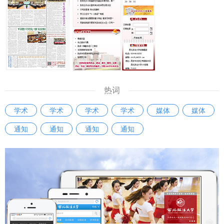
是将晚会推向高潮，校领导们以真挚的情感、铿锵的语调，诉
研究问题、总体框架和预期目标，课题研究思路、研究重点和
说了西法大栉风沐雨砥砺行、春华秋实满庭芳的发展历程与盈
创新之处，字数不得超过《投标书》限定要求。 2.投标人要
枝硕果，成为新年最深沉、最有力的序曲。 晚会还特设了动
着眼服务国家需求，树立目标导向，增强问题意识，课题设计
人的校友祝福环节，将千里之外的牵挂，汇于咫尺屏幕。不同
要突出研究重点，不宜过于宽泛，避免大而全，子课题数量一
城市的地标与校友们的笑意在画面中流转，凝成这个冬日夜晚
般不超过5个。每个子课题只能确定一名负责人。完成时间一
最温暖的集体记忆。无论身处何方，西法大人的心始终与母校
般为2年。 3.投标人要熟知国内外相关领域研究前沿动态，具
同频共振，这份跨越山海的赤子情怀，正是学校发展最深厚的
备扎实的研究基础和丰富的相关前期研究成果。投标人要紧紧
热词
力量源泉。在主持人的邀请下，现场观众中已经荣休的老教
围绕重点问题深入实际调查研究，加强战略性思考，开展前瞻
学术
学术
学术
学术
媒体
媒体
师、刚开启学术旅程的青年学子相继起身，纷纷道出感恩与珍
性研究，应着重阐明本课题设计相对于已有研究的独到学术价
重，将岁月的沉淀与初心的炽热，融进简短却厚重的话语里。
通知
通知
通知
通知
值、应用价值和社会意义。 4.投标人要树立鲜明的问题导向
这发自现场的声浪，与校友们的祝福遥相呼应，共同汇成了学
和创新意识，在框架设计、研究思路、主要内容、基本观点、
校迈向新征程上的澎湃回响。 晚会的终章，在《西北政法大
研究方法等方面，体现创新的学术思想、独到的学术见解和可
学校歌》的全场合唱中深情写就。激昂的旋律如潮涌起，师生
能取得的突破。要注重采取多学科研究方法和组建跨学科研究
们以歌声辉映过往的耕耘，以共鸣汇聚崭新的征途。 此次迎
团队，发挥重大课题在科研育人方面的重要作用。 5.投标人
新年联欢晚会，既是一幅师生共绘的才情画卷，也是一席凝心
须提交2篇与申报选题研究领域相关的最具代表性的成果（论
聚力的精神盛宴，充分彰显了学校昂扬向上的奋进气象。新的
文或专著），作为评审立项的重要参考。 七、投标纪律要求