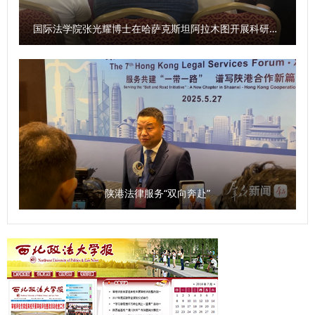
会表演的《扇舞山河 岁启华章》，以翩跹舞姿演绎国风雅
上领导职务，能够承担实质性研究工作并担负科研组织指导职
韵，展现文化自信。混声合唱《彩虹》、器乐合奏《快乐的女
责；每个投标团队首席专家只能为一人。 2.在研的国家社会
国际法学院张光耀博士在哈萨克斯坦阿拉木图开展科研与社会服务活动
战士》以及秦腔与摇滚的创新融合，为观众带来一场浸润高雅
科学基金重大项目和重大研究专项、马克思主义理论研究和建
艺术气息、饱含传统文化底蕴的视听盛宴。 离退处终南秀合
设工程重大项目、教育部哲学社会科学研究重大课题攻关项目
唱团深情演绎《满城烟花》，温柔歌声中传递岁月静好的烟花
及其他国家级科研重大项目的首席专家，不能作为首席专家参
盛景；由六名教师联袂献唱的《歌曲串烧》，以动人旋律诠释
加本次投标。 3.首席专家只能投标一个项目，且不能作为子
鼓舞、传承与同心；国际教育学院留学生带来的歌舞串烧《来
课题负责人或课题组成员参与本次投标的其他课题。子课题负
自故乡的礼物》，展现了跨越山海的文化交融；新闻传播学院
责人须具有副高级（含）以上职称，在本批次招标中只能参与
（艺术学院）师生们以歌为媒，《朋友》的真诚与《世间始终
一个投标课题，课题组成员最多参与两个投标课题。在研国家
你好》的豪情流淌而出，与现场观众和声相互交融，汇成一片
社会科学基金重大项目、重大研究专项项目及教育部哲学社会
陕港法律服务“双向奔赴”
动人声浪，让融融暖意洋溢全场；舞蹈《俑生俑世》是一场古
科学研究重大课题攻关项目的负责人，不得作为子课题负责人
今交织的凝望，青年学子以灵动舞姿唤醒尘封的历史记忆；独
参与本次投标。 六、投标课题要求 1.投标人须按照招标选题
唱《先驱》让观众在激昂的旋律中回望初心；商学院（管理学
（附后）投标，原则上不能修改选题表述，如确有需要可进行
院）与刑事法学院的教师合唱《世界赠予我的》《祖国不会忘
适当微调，但不得大幅压缩或改变研究内容。本次投标须按照
记》，老师们以歌为镜，映照出对祖国的清澈挚爱与对未来的
新修订的《投标书》（2025年12月制）规定的内容和要求填
热切眺望。 诗朗诵《根脉与征途：西法大八十八载答问》更
写申报材料。《投标书》要突出课题论证设计部分，重点介绍