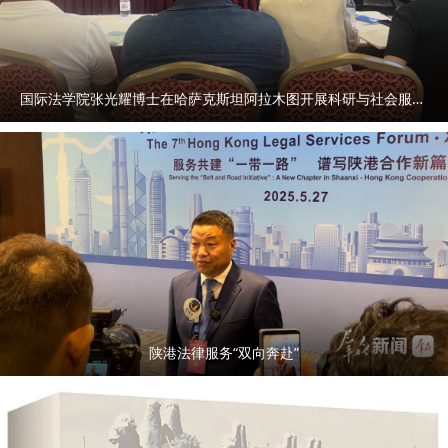
放，我校申报专家需在1月5日前完成选题确认工作并报科研处
项目科备案，于1月30日前完成《研究阐释党的二十届四中全
会精神国家社会科学基金重大专项投标书》填写，提交纸质版
一份至科研处项目科进行形式审查和用印申请。 若省级社科
国际法学院张光耀博士在哈萨克斯坦阿拉木图开展科研与社会服务活动
管理部门另行发布相关工作安排，以科研处后续通知为准。
国家社会科学基金科研创新服务管理平台中的“项目申报系
统”为本次申报的唯一网络平台。有关申报系统及技术问题请
咨询400-800-1636，电子信箱：support@e-plugger.com。
未尽事宜，请及时与科研处项目科联系。 联系电话：
88182503 邮箱地址：kychu2503@163.com 科研处 2025
年12月27日 附件1：研究阐释党的二十届四中全会精神重大
专项招标选题.docx 附件2：研究阐释党的二十届四中全会精
神国家社会科学基金重大专项投标书.docx
陕港法律服务“双向奔赴”