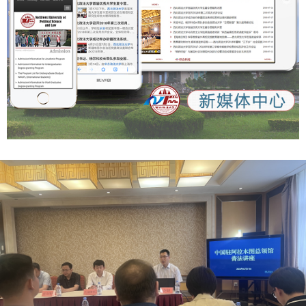
一年，全校师生将以更加饱满的热情、更加昂扬的姿态，投身
1.责任单位和投标人要加强审核，切实把好政治方向关和学术
于学校建设与发展的各项事业中，共同书写学校高质量发展的
质量关。各地社科管理部门和在京委托管理机构要按工作程序
新篇章。 （供稿：校工会 撰稿：崔静 摄影：杜超英 审核：戴
对《投标书》、投标人及科研团队进行资格审查，合格的予以
鲲）
报送。 2.投标人要弘扬崇尚精品、严谨治学、注重诚信、讲
求责任的优良学风，自觉坚持公平竞争的原则，严格遵守国家
社会科学基金项目管理规定。凡有弄虚作假、抄袭剽窃、违规
违纪等行为的，一经查实即取消参评资格，5年内不得申报国
家社会科学基金项目，同时通报批评，并责成所在单位依规进
行处分，如获立项，一律撤项，并列入不良科研信用记录。
3.子课题负责人和课题组成员须为课题研究的实际参与者，且
须征得本人同意。子课题负责人须在《投标书》上签字，否则
视为违规申报。如获中标，首席专家要兑现投标时承诺，确保
子课题负责人有充足的时间精力投入研究，原则上子课题负责
人不得变更。 4.投标人可提出2名以内建议回避评审专家，我
办将根据评审工作实际情况予以考虑。 八、时间安排 1.国家
社会科学基金重大专项网络申报系统于2026年2月6日零时开