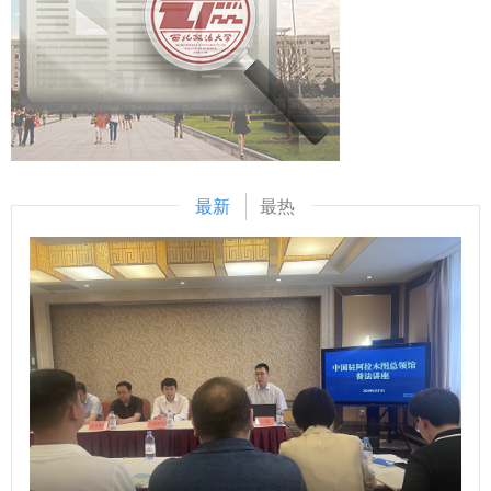
和潜在地位正被赋予更高的期待。 展望即将到来的2026年，
工作作风和协同奋进的责任担当。 高翔在总结中表示，新一
书记在党的二十届四中全会上的重要讲话精神和《中共中央关
他指出，“十五五”既是开局之年，也是学校深化改革、追赶超
届班子成员彼此熟悉、协作顺畅，形成了良好的工作氛围，这
于制定国民经济和社会发展第十五个五年规划的建议》，组织
越的重要时期，每一位西法大人都是主角，他号召全体师生继
是推动学院发展的坚实基础。班子成员要始终秉持“相互补
社科界深入研究阐释党的二十届四中全会提出的重要思想观
续同心同行，共同建设一个更有实力、更有情怀、更有温度的
台、各守其位”的工作原则，心往一处想、劲往一处使，凝聚
点、重大战略部署，大力推动实践基础上的理论创新，着力推
西北政法大学，在服务全面依法治国和中国式现代化的征程
起攻坚克难、干事创业的强大合力。他勉励大家要坚定发展信
出一批有理论深度、有实践价值的高质量研究成果，为深入学
中，书写属于西法大人的辉煌篇章。 整场晚会以“强国有
心，以高度的责任感和使命感，立足岗位职责，勇于创新突
习宣传贯彻党的二十届四中全会精神提供坚实学理支撑。
我”与“薪火相传”两大篇章为主线，融思想性、艺术性、时代性
破，切实把会议共识转化为推动工作的实际行动，奋力把学院
四、招标数量和资助强度 本次重大专项招标共确定124个招
最新
最热
于一体，生动展现了我校师生昂扬向上的精神风貌和学校浓厚
各项工作推上新台阶，为学校高质量发展和法治中国建设贡献
标选题，根据投标情况和课题质量，每个研究方向原则上确立
的文化积淀。节目形式多样、内涵丰富，既有青春飞扬的现代
行政法学院（纪检监察学院）的智慧与力量。 （供稿：行政
1项中标课题；每项资助经费60—80万元。 五、投标资格要
演绎，也有厚重深沉的红色传承；既有高雅艺术的精彩呈现，
法学院（纪检监察学院） 撰稿：王昕 审核：高翔）
求 （一）投标责任单位须具备下列条件： 1.在相关研究领域
也有中华优秀传统文化的创新表达。 晚会在欢腾热烈的开场
具有较强的科研力量和深厚的学术积累。 2.设有专门负责科
舞《欢欢喜喜迎新年》与《青春“员”舞曲》中拉开帷幕，幼儿
研管理工作的职能部门。 3.能够为开展重大专项研究工作提
园小朋友与法治学院 法律硕士教育学院教师联袂演出，以跃
供良好条件。 （二）投标人须具备下列条件： 1.遵守中华人
动的舞姿、绚丽的灯光瞬间点燃全场气氛。国际法学院（国际
民共和国宪法和法律，遵守国家社会科学基金各项管理规定；
仲裁学院）教师化身时光摆渡人，一段《影视老歌“忆”起
在相关研究领域具有深厚的学术造诣和丰富的科研经验，品行
唱》，带领观众在经典旋律中回味岁月深情；教职工健身操协
端正，学风优良；具有正高级专业技术职称或厅局级（含）以