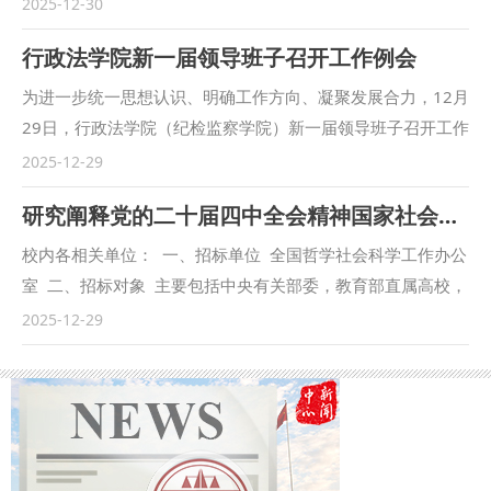
年联欢晚会在长安校区满天星学术报告厅举行。校党委书记赵
2025-12-30
万东等校领导和校党委委员出席活动，与师生代表欢聚一堂，
行政法学院新一届领导班子召开工作例会
共同迎接新年的到来。 在晚会现场，赵万东代表学校党委、
行政发表深情致辞，向全校师生员工和离退休老领导、老同志
为进一步统一思想认识、明确工作方向、凝聚发展合力，12月
们致以诚挚问候与美好祝福。 赵万东在致辞中结合自己作
29日，行政法学院（纪检监察学院）新一届领导班子召开工作
为“西法大新人”的感受谈到，一所好的大学，既要讲奋斗、讲
例会。学院党委书记高翔、院长李大勇、党委副书记樊丁，副
2025-12-29
敬业、讲效率，也要讲文化、讲生态，这场晚会正是“有温度
院长王玉兰、杜国强、周敏参加会议，全体班子成员围绕学院
研究阐释党的二十届四中全会精神国家社会科学基金重大专项招标公告
的大学”该有的样子——在欢声笑语中增进理解，在情感共鸣
重点工作深入交流探讨，剖析现存问题，谋划推进路径。 李
中凝聚认同，形成以人为本的关怀文化、深度融合的育人体
大勇强调新一届班子要以此次会议为契机，充分交流工作想
校内各相关单位： 一、招标单位 全国哲学社会科学工作办公
系、和谐共生的校园生态。 回顾2025年，赵万东用“极不平
法，凝聚思想共识，梳理工作思路，为学院各项工作有序开展
室 二、招标对象 主要包括中央有关部委，教育部直属高校，
凡、充满收获”来总结学校一系列令人振奋的成绩：法学学科
筑牢基础。随后，班子成员逐一发言，结合自身工作实际，分
省级以上党校（行政学院）、社科院、高校和重点研究基地，
2025-12-29
稳居全国前列，学校综合排名实现历史性跃升，国家级项目与
享工作思路与规划，深入剖析当前工作中存在的难点堵点问
军队系统重点院校和社科研究机构的研究人员。投标以责任单
课程建设取得多项突破，学生培养质量持续提高，国际合作与
题，并针对学院学科建设、人才培养、师资队伍建设、科研创
位名义组织，多单位联合投标须确定一个责任单位。鼓励理论
服务社会成果显著。更令人倍感振奋的是学校的发展获得了上
新、学生管理服务等重点工作，提出具体可行的推进举措。发
工作部门与实际工作部门合作开展研究。 三、招标工作总的
级领导和社会各界的关注与支持，充分说明学校多年的积累和
言过程中，大家坦诚交流、各抒己见，既立足岗位职责谈具体
要求 以习近平新时代中国特色社会主义思想为指导，深入贯
努力正在被看见、被认可，在服务全面依法治国中的独特价值
工作，又着眼学院整体发展献言献策，充分展现了求真务实的
彻落实党的二十大和二十届历次全会精神，紧紧围绕习近平总