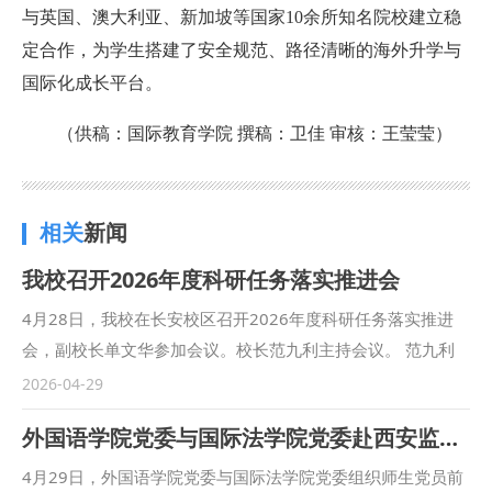
与英国、澳大利亚、新加坡等国家10余所知名院校建立稳
定合作，为学生搭建了安全规范、路径清晰的海外升学与
国际化成长平台。
（供稿：国际教育学院 撰稿：卫佳 审核：王莹莹）
相关
新闻
我校召开2026年度科研任务落实推进会
4月28日，我校在长安校区召开2026年度科研任务落实推进
会，副校长单文华参加会议。校长范九利主持会议。 范九利
指出，在“十五五”规划开局之年，学校优化科研任务分配机
2026-04-29
制，依据学院规模、科研机构数量精准核定任务，为完成年度
外国语学院党委与国际法学院党委赴西安监狱开展警示教育党建联建活动
科研经费目标、推动科研工作高质量发展奠定了基础。他强
调，要压实主体责任，严格科研机构考核与退出机制，以科研
4月29日，外国语学院党委与国际法学院党委组织师生党员前