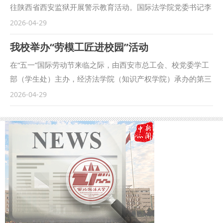
夯实学科建设根基；统筹科研攻关与社会服务，推动国家级项
往陕西省西安监狱开展警示教育活动。国际法学院党委书记李
目与横向项目协同突破；激发科研创新活力，优化激励政策、
立、外国语学院党委书记陈梦琦等师生党员代表共40余人参加
2026-04-29
培育青年人才，助力学校“双一流”建设。 单文华表示，学校始
活动。 通过实地参观监狱、聆听专业讲解以及服刑人员现身
我校举办“劳模工匠进校园”活动
终坚持学科立校、人才引领、以人为本、科研铸魂，统筹推进
说法等沉浸式形式，让师生党员切身感受到党纪国法的威严及
科研工作提质增效。他强调，要强化有组织科研，完善科研评
犯罪后付出的沉重代价，敲响了党员廉洁自律的警钟，进一步
在“五一”国际劳动节来临之际，由西安市总工会、校党委学工
价体系，提升科研成果质量，以更高标准、更实作风推动学校
筑牢师生党员的思想堡垒。大家纷纷表示，将以此次活动为契
部（学生处）主办，经济法学院（知识产权学院）承办的第三
科研事业稳步发展。 范九利、单文华为2025年度科研考核优
机，进一步加强纪律意识和规矩意识，严守纪律红线、筑牢思
期“劳模工匠进校园”活动温情启幕。本次活动特邀全国先进工
2026-04-29
秀单位、周期考核优秀科研机构颁发奖牌 科研处介绍了学校
想防线，做到防微杜渐、警钟长鸣。 活动结束后，双方就进
作者、全国一级英雄模范、消防救援尖兵江永木同志走进校
2026年度科研任务指标分配方案和科研项目经费配套与奖励
一步加强党建引领，深化党支部建设工作交流经验，持续深化
园，为全校师生带来一堂有深度、有温度、有力量的沉浸
政策。受表彰代表围绕学科建设、科研创新、团队培育、成果
党建与业务深度融合，以务实担当践行初心使命，进一步推动
式“大思政课”。校党委副书记郭武军、西安市总工会二级调研
转化等方面交流经验做法。 各教学科研单位、科研机构主要
资源互通、经验互鉴，共同为学校高质量发展贡献力量。
员张媛出席本次活动，经济法学院（知识产权学院）党委书记
负责人及科研处负责人参加会议。 （供稿：科研处 撰稿：吕
（供稿单位：外国语学院、国际法学院 撰稿：崔玮 审核：李
李永宁主持活动。 郭武军在致辞中表示，劳模精神是时代的
叔阳 审核：倪楠）
立、陈梦琦）
旗帜，是最鲜活的育人教材。将劳模工匠请进校园，就是要让
青年学子近距离感受榜样力量，深刻领会忠诚、担当、奉献、
坚守的时代内涵，把劳模精神转化为成长成才的强大动力，努
力成长为堪当民族复兴重任的时代新人。 活动现场，江永木