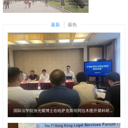
同志以《冲锋在最前面，战斗在最险处》为题，结合 29 年消
防救援生涯深情分享。从汶川地震抗震救灾到危化品险情处
置，从幼童坠井生命救援到山洪泥石流抢险，他累计参与救援
最新
最热
7300 余次，从险境中营救群众385 人，用一次次向险而行的
“最美逆行”，诠释了消防指战员赴汤蹈火、竭诚为民的初心使
命。 江永木扎根一线、无惧无畏、爱岗敬业的英雄事迹，让
在场师生深受触动、备受鼓舞，现场不时响起热烈掌声。这堂
特殊的思政课，以真人真事传递精神力量，让劳模精神可感可
学、入脑入心。 （供稿：经济法学院（知识产权学院） 撰
稿：李小斐 审核：李永宁）
国际法学院张光耀博士在哈萨克斯坦阿拉木图开展科研与社会服务活动