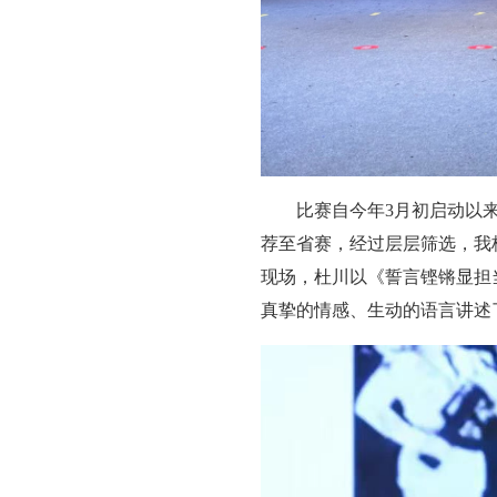
比赛自今年3月初启动以
荐至省赛，经过层层筛选，我
现场，杜川以《誓言铿锵显担
真挚的情感、生动的语言讲述