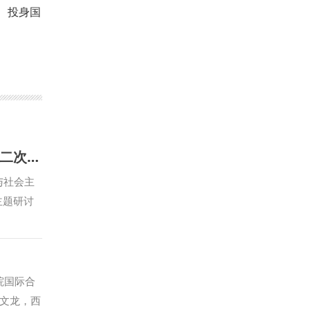
、投身国
马克思主义宗教学研究中心专题学习习近平总书记在中共中央政治局第二十二次集体学习时的重要讲话精神
与社会主
主题研讨
政出席会
动宗教工
教学研究
导向、学
院国际合
述，积极
文龙，西