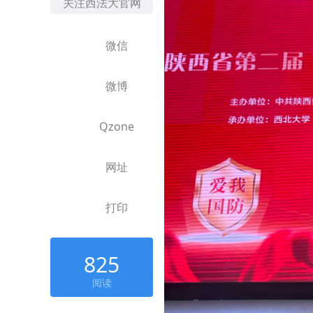
关注西法大官网
微信
微博
Qzone
网址
打印
825
阅读