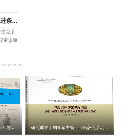
政治局第
持会议。
并从党的
，不断拓
【起点新闻】【群众新闻】省人大常委会召开《陕西省哲学社会科学发展促进条例》新闻发布会 我校副校长马朝琦接受采访
校地协同
生实习实
稿：国家
与国别检
琦接受采
库建设等
次会议审议通
专家学者
，西北政
合攻关，
学部部长
西北政法
精神、照
心先后配
、汉水文
，在服务
些促进作
智库服
共产党人
，围绕涉
人精神谱
琦宣布西
红色基
研发
的基础
与合作
、释放潜
研究成果｜王瀚主编：《“一带一路”与人类命运共同体构建的法律与实践》
研究成果｜刘亚军主编：《哈萨克劳动法律问题研究》
院）、国
化强省建