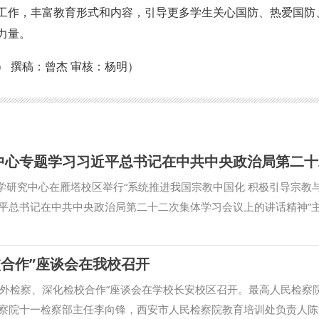
工作，丰富教育形式和内容，引导更多学生关心国防、热爱国防
力量。
 撰稿：曾杰 审核：杨明）
学研究中心在雁塔校区举行“系统推进我国宗教中国化 积极引导宗教
平总书记在中共中央政治局第二十二次集体学习会议上的讲话精神”
持会议，校党委副书记、马克思主义宗教学研究中心常务副主任张军
中心的工作给予肯定，并从站稳立场、坚定信仰，防范宗教渗透，推
校合作”座谈会在我校召开
示，要注重系统观念，立足国家级宗教工作特色智库建设需要，将宗
究队伍建设；要不断提高政治站位，始终坚持正确的政治方向、价值
焦涉外检察、深化检校合作”座谈会在学校长安校区召开。最高人民检察
为；要以问题为导向，学习贯彻习近平总书记关于宗教工作的重要论
察院十一检察部主任李向锋，西安市人民检察院教育培训处负责人陈