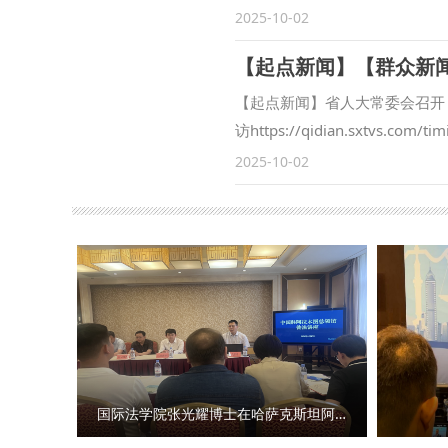
开展实践调研，进行课题攻关，
安市长安区人民检察院副检察长
2025-10-02
二十二次集体学习会议上的讲话
范九利表示，涉外检察工作是国
宗教工作的重要性、当前宗教工
展合作领域、合作范围，围绕中
合作等方面进行发言。中心研究
训等方面开展了卓有成效的合作
【起点新闻】省人大常委会召开
安全学院（反恐怖主义法学院）
察司法研究中心”各项工作稳步
访https://qidian.sxtvs.
方面取得一定成果。下一步，将
过《陕西省哲学社会科学发展促
2025-10-02
与检察实务专家的交流互动，建
法大学副校长、二级教授马朝琦
共同打造服务国家战略的涉外检
袁祖社接受记者采访，对《条例
大学始终心怀“国之大者”，在
金精神、西迁精神等伟大精神阐
合完成中国—东盟检察总长网站
化等中华优秀传统文化阐释研究
检察国际交流与合作方面发挥了
用？ 马朝琦：延安精神、照金
务，统筹好校内各部门、各研究
的伟大精神，三种精神同时位列
外检察人才培养工作搭建平台。
系（共46种）。 《条例》特
北政法大学涉外刑事法治与国别
因，发扬革命先辈们的光荣传统
的“全球法律数据库”正式进入
上，立足我省丰富的文化资源、
国际法学院张光耀博士在哈萨克斯坦阿拉木图开展科研与社会服务活动
处、经济学院、刑事法学院、民
能，更加专注于陕西高质量发展