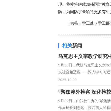
现。我校将继续加强国防教育
防，为国防事业输送更多有生
（供稿：学工处（学工部）
相关
新闻
9月30日，我校马克思主义宗教
义社会相适应——深入学习习近
会。中心执行主任彭瑞花教授主
2025-10-09
议并讲话。 张军政对当前研究
“聚焦涉外检察 深化检
作法治化三方面提出要求。他表
与相关学科相结合，不断加强研
9月29日，由我校主办的“聚
术取向，发挥专业优势，主动作
作局局长刘志远，陕西省人民检