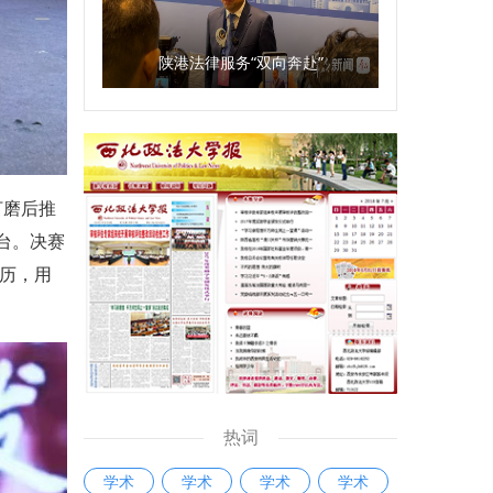
陕港法律服务“双向奔赴”
打磨后推
台。决赛
历，用
热词
学术
学术
学术
学术