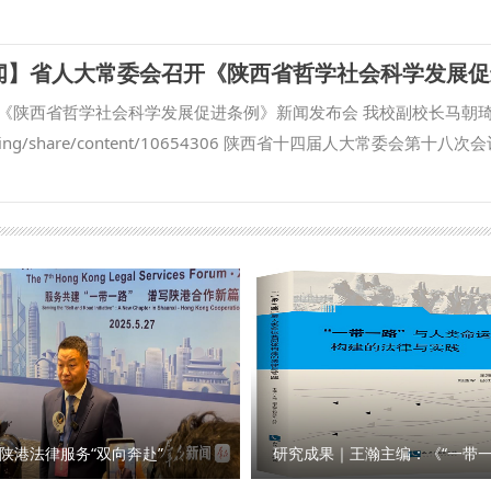
服务党的宗教工作。 与会人员集体学习了习近平总书记在中共中央
王蕾等出席会议。我校校长范九利出席会议并致辞，副校长马朝琦主
精神。彭瑞花教授汇报了马克思主义宗教学研究中心近期工作情况，
家涉外法治工作的重要方面，近年来，学校与各级检察机关深化交流
作的主线、依法治理宗教事务、加强宗教工作队伍建设、进一步加强
国检察学自主知识体系构建、检察课题研究、检校人才互派交流、学
员、2025年度课题负责人等分别围绕学习内容进行交流发言。 （供
。在最高人民检察院国际合作局指导下，我校成立的“涉外刑事法治
《陕西省哲学社会科学发展促进条例》新闻发布会 我校副校长马朝
 撰稿：彭瑞花 审核：李政敏）
推进，已在区域国别检察研究、国际刑事司法协助、多语种法律数据
com/timing/share/content/10654306 陕西省十四届人大常委会第十八
高质量推进涉外检察工作，依托中心进一步整合全校资源，推动学校
进条例》（以下简称《条例》），《条例》于9月底正式公布。 日前
立常态化研究协作机制，围绕涉外检察基础性理论和实践难题开展联
，陕西省哲学社会科学研究中心执行主任、陕西师范大学马克思主义
察智库。 刘志远表示，最高人民检察院对涉外检察工作高度重视，
》进行解读。 问：根据《条例》，哲学社会科学机构应当加强延安
涉外法治领域取得了突出的成绩。涉外刑事法治与国别检察司法研究中
释研究。加强秦岭文化、黄河文化、长城文化、关中文化、黄土文化
建设，编译东盟国家《刑法典》《刑事诉讼法典》等二十余部法典等
。这条中对于伟大精神等的列举，主要依据什么？对于相关研究有哪
积极作用。下一步，希望学校进一步聚焦涉外检察工作，高质效做好
精神、西迁精神，都是源发于陕西、彰显于陕西、实践于陕西的中国
机构的科研力量形成研究特色，同时，进一步整合涉外检察实务人才
2021年国庆节前夕中央宣传部梳理并正式公布的第一批中国共产党
 刘志远与我校刑事法学院院长冯卫国共同签署科研项目委托书 马朝
别列举这些伟大精神，有利于我省广大社科工作者赓续红色血脉，传承
检察司法中心网站正式上线，由中心和西北政法大学湾区研究院共同
和优良作风，在有效宣传、研究、践行延安精神等党的宝贵精神财富
试运行阶段。 学校发展规划与学科建设处、教务处、科研处、国际交流
鲜明的研究特色、深厚的学术积淀，坚定信心、鼓足干劲、激发活力
陕港法律服务“双向奔赴”
商法学院、经济法学院（知识产权学院）、国际法学院（国际仲裁学
和国家重大战略需求，继往开来、扎实工作、锐意进取，不断谱写文