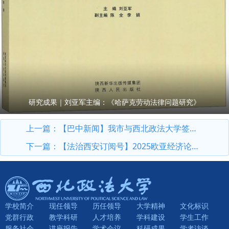
研究成果｜刘亚军主编：《哈萨克劳动法律问题研究》
上一篇：
【巴中新闻】我市与西北政法大学签订战略合作协议 范九利 鲜荣生出席并见证签约
下一篇：
【法治西安订阅号】2025欧亚经济论坛“一带一路”商事法律服务分会——嘉宾访谈 王瀚
学校简介
现任领导
历任领导
大学精神
文化标识
党群行政
教学科研
人才培养
学科建设
学生工作
服务社会
讲座报告
学术会议
科研成果
学者访谈