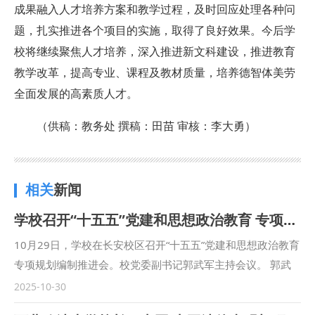
成果融入人才培养方案和教学过程，及时回应处理各种问
题，扎实推进各个项目的实施，取得了良好效果。今后学
校
将
继续
聚焦人才培养，
深入推进新文科建设，推进教育
教学改革，提高专业
、
课程
及
教材质量，培养德智体美劳
全面发展的高素质人才。
（
供稿：教务处 撰稿：田苗 审核：李大勇）
相关
新闻
学校召开“十五五”党建和思想政治教育 专项规划编制推进会
10月29日，学校在长安校区召开“十五五”党建和思想政治教育
专项规划编制推进会。校党委副书记郭武军主持会议。 郭武
军强调，“十五五”党建和思想政治教育专项规划是学校总规划
2025-10-30
的重要组成部分，事关未来五年学校党的建设和思想政治教育