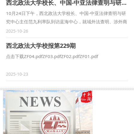
西北政法大学校长、中国-中亚法律查明与研究中心主任访问蓝海中心
工作的发展方向，意义重大。就进一步做好专项规划编制工
作，他提出三点要求：一要把握工作节奏，加快推进专项规划
10月24日下午，西北政法大学校长、中国-中亚法律查明与研
编制工作。要按照学校“十五五”规划编制工作的目标和要求，
究中心主任范九利率队到访蓝海中心，就域外法查明、涉外商
在深入研究和充分讨论的基础上，对专项规划持续打磨、修改
事调解及国际法治合作等工作开展调研与座谈。此次访问旨在
2025-10-26
完善，确保高质量完成规划编制工作。二要把握核心要求，进
推动高校科研机构与社会专业机构在涉外法治建设领域的深度
西北政法大学校报第229期
一步明确重点建设任务。要深刻领会新形势下党中央对高校党
合作，共同探索法治中国背景下的国际法治创新路径。 蓝海
的建设和思想政治教育工作的新要求，进一步理顺党建和思想
中心理事长韩婷对范九利校长一行的到来表示热烈欢迎，感谢
点击下载ZF04.pdfZF03.pdfZF02.pdfZF01.pdf
政治教育工作的逻辑关系，突出重点、抓住关键，科学谋划未
西北政法大学长期以来在法学教育与涉外法治研究方面给予的
来五年的目标任务和建设重点，做到前瞻性与可行性相统一。
支持与指导。蓝海中心副理事长郑方颖向来访嘉宾系统介绍了
2025-10-23
三要坚持改革创新，推动各项工作任务落地见效。要通过规划
蓝海中心在法律查明服务、中立评估机制、商事调解体系建设
编制进一步明确学校党的建设和思想政治教育工作的发展方
以及法律文化传播等领域的探索实践，重点展示了中心在国际
向，强化目标引领，创新工作思路，破解发展难题，以实践成
商事争端解决与法律查明方面的典型案例和创新经验。 座谈
效校验规划实效，为推动学校事业高质量发展提供坚强组织保
期间，双方围绕“域外法查明数据库与专家库建设”“数据法治的
障。 会上，党委组织部副处级组织员严芳就“十五五”党建和思
应用与合作机制”“涉外法治人才的培养与交流”等议题展开了深
想政治教育专项规划编制情况进行了说明。发展规划与学科建
入研讨。与会人员就如何通过信息化、智能化手段提升域外法
设处副处长宁卫立和有关负责同志对专项规划编制进行了现场
查明效率，如何加强高校科研成果与社会实践的联动，以及如