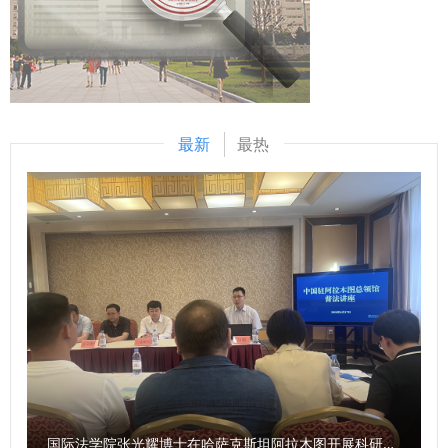
指导。党群部门负责人结合各自工作实际，就“十四五”期间党
何构建更加开放的涉外法治人才培养体系，交换了意见并提出
建和思想政治教育工作取得的成绩、存在的问题以及“十五
了建设性建议。 范九利校长表示，蓝海中心在推动涉外法律
五”规划总体要求和重点任务进行了深入交流和讨论，提出了
服务体系建设、助力企业合规与国际争端解决方面积累了宝贵
一系列建设性意见。 （供稿：党委组织部 撰稿：严芳 樊丁 审
经验，值得高校学习借鉴。未来，希望双方以此次交流为契
核：李君）
机，进一步深化合作，共同打造开放、共享、专业的涉外法治
最新
最热
研究与实践平台，为服务“一带一路”建设和提升中国涉外法治
水平贡献力量。 西北政法大学副校长孙昊亮、国内合作与校
友工作处处长刘霖杰、西北政法大学深圳校友会会长耿延良等
共同参加了座谈交流。
国际法学院张光耀博士在哈萨克斯坦阿拉木图开展科研与社会服务活动