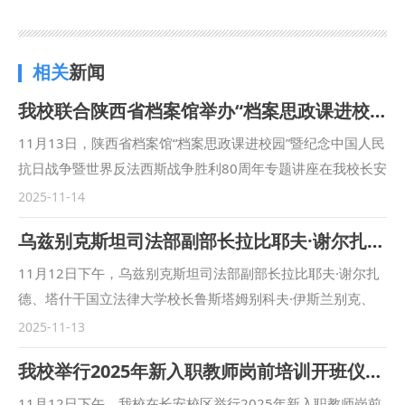
相关
新闻
我校联合陕西省档案馆举办“档案思政课进校园”活动
11月13日，陕西省档案馆“档案思政课进校园”暨纪念中国人民
抗日战争暨世界反法西斯战争胜利80周年专题讲座在我校长安
校区校务楼二楼报告厅举行。陕西省档案馆编研处副处长陈凯
2025-11-14
华、四级调研员吴小佳担任主讲人。校党委委员、宣传部部长
乌兹别克斯坦司法部副部长拉比耶夫·谢尔扎德一行来我校交流访问并签署合作协议
燕福民主持活动。 燕福民代表学校对陕西省档案馆专家的到
来表示欢迎。他表示，依托档案资源开展思政教育，是学校深
11月12日下午，乌兹别克斯坦司法部副部长拉比耶夫·谢尔扎
入推进“大思政课”建设的重要举措和传承红色基因的生动实
德、塔什干国立法律大学校长鲁斯塔姆别科夫·伊斯兰别克、
践。要进一步深化思政小课堂与社会大课堂的有机融合，构建
副校长伊米诺夫·阿齐祖拉一行来访我校，双方举行合作会谈
2025-11-13
多主体参与、多资源整合、多平台联动的“大思政”育人格局，
并签署合作协议。校党委书记赵万东出席。陕西省委外办，西
我校举行2025年新入职教师岗前培训开班仪式暨师德师风专题讲座
切实提升思政教育的思想性、理论性和亲和力、针对性。 活
安仲裁委员会，陕建三建集团，以及学校相关职能部门、学院
动中，陈凯华、吴小佳分别以《黄河沿岸的精神丰碑》《档案
负责人，留学生代表等参会。副校长张荣刚主持合作会谈。
11月12日下午，我校在长安校区举行2025年新入职教师岗前