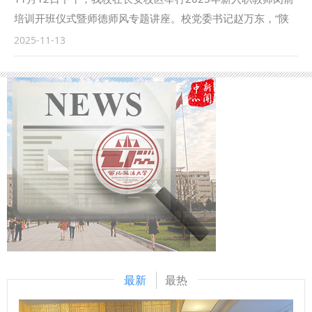
中的抗战印记》为题，将厚重的档案资源转化为鲜活的育人素
赵万东对拉比耶夫·谢尔扎德一行到访我校表示欢迎。他指
培训开班仪式暨师德师风专题讲座。校党委书记赵万东，“陕
材，让沉睡的档案“开口说话”，引导师生在历史的回望中汲取
出，在共建“一带一路”和深化中乌全面战略伙伴关系的背景
西省高校黄大年式教师团队”负责人、国际法学院（国际仲裁
2025-11-13
智慧力量，深刻领悟中国共产党为什么能、马克思主义为什么
下，加强法治建设与司法合作领域的交流合作，对服务“一带
学院）教授王瀚，相关职能部门负责人及新入职教师参加活
行、中国特色社会主义为什么好。 这堂别开生面的思政课让
一路”规则衔接、构建更加公正合理的国际法治秩序具有重要
动，活动由副校长马朝琦主持。 赵万东代表学校对2025年新
历史可知可感、精神可触可及，深化了西法大师生把实现个人
意义。愿以此次交流为契机，深化拓展双方在法治比较研究、
入职教师致以热烈欢迎与诚挚祝贺。他希望新入职教师明确职
价值同党和国家前途命运紧密相联的责任感与使命感。 学校
涉外法治人才培养、师资互访与联合科研、法律查明与司法合
业定位，将教书育人作为终身事业，以“用心、用情、用力”的
将继续探索“大思政课”建设新路径，推动思政教育与现实紧密
作平台共建等领域的务实合作，共同打造中亚区域法治互鉴与
态度投身教育教学，关爱学生、勇于创新，与学校同发展、共
结合、与实践充分互动、与时代同频共振，为培养担当民族复
人才共育高地，为两国法治互鉴与人文交流注入新动力。 拉
奋进。围绕这一目标，他提出四点期望：一要坚守政治方向，
兴大任的时代新人奠定坚实基础。 教师工作部、学工部、研
比耶夫·谢尔扎德对我校的热情接待表示感谢，并高度评价我
筑牢“为党育人、为国育才”的信仰之基。二要秉持教育初心，
工部、团委、教务处、马克思主义学院、档案馆、校史馆等部
校在法学研究与涉外法治等方面取得的丰硕成果。他表示，乌
践行以学生为本的育人使命。三要聚焦创新发展，不断提升教
门负责人及师生代表近200人参加活动。 （供稿：党委宣传部
方珍视与学校既有的良好合作，双方通过共建学术平台、共育
育教学质量。四要加强自身建设，做“经师”和“人师”相统一的
撰稿：张佼 审核：燕福民）
法学人才，促进了知识和友谊的交流拓展，期待双方在此基础
大先生。他勉励大家迅速融入学校，发扬务实作风，将个人成
上，进一步加强在司法改革、数字正义、比较研究等领域的深
长与学校发展紧密结合，用智慧与汗水书写新时代教育工作者
度合作，共同构建更加系统化、常态化的合作新格局。 在与
的担当答卷，为加快推进教育现代化、建设教育强国贡献更多
最新
最热
会嘉宾的共同见证下，我校与乌兹别克斯坦塔什干国立法律大
西法大力量。 马朝琦表示，希望全体新入职教师不忘初心使
学正式签署《“中国—中亚命运共同体法律机制研究”合作协
命，潜心教书育人，奋力科研攻关，以高昂的热情融入新角