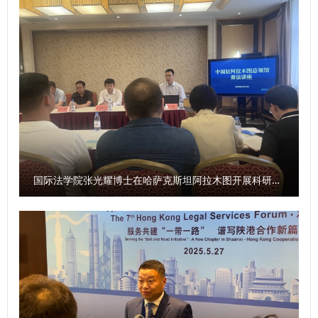
议》，共同推进高层次法治人才的联合培养与高水平师资互动
色，以坚韧的决心迎接新挑战，为实现学校高水平大学建设目
交流。会谈期间，各方还就前期达成国际仲裁中心共建事宜交
标作出贡献。 王瀚以“弘扬教育家精神，争创一流教师团队”为
换了意见。 会谈结束后，赵万东向拉比耶夫·谢尔扎德一行赠
题，分享了自己的学习、工作经历和国际法学教师团队的发展
送了《习近平谈治国理政》第四卷俄文版，并表示，这部著作
历程，用生动实例激励引导青年教师坚定理想信念，将职业成
集中展现了新时代中国治国理政的思想精髓与实践经验，是了
长融入集体，潜心教学科研，努力成为好老师。 本次讲座作
解中国发展理念、法治建设路径和全球治理观的重要窗口。希
为2025年新入职教师岗前培训第一课，是对习近平总书记关
望通过这部著作，让乌方友人更深入地感知中国特色社会主义
于教育的重要论述和中央、省委关于开展“师德第一课”要求的
法治体系的实践成果，为双方后续在法律人才培养、司法理论
具体落实。 国际法学院（国际仲裁学院）教师贾乔和新闻传
研究、跨境纠纷化解等领域的合作筑牢思想共识与理论基础。
播学院（艺术学院）教师张卓代表新入职教师发言。 学校
国际法学院张光耀博士在哈萨克斯坦阿拉木图开展科研与社会服务活动
随后，双方代表共同栽下象征中乌法治互鉴的“同心树”，以海
2025年新入职教师岗前培训由党委教师工作部、人事处、教
棠寄意，祝愿两国友谊与合作根深叶茂、生生不息。仪式后，
师发展中心举办，重点围绕师德师风、教育家精神、校史校
嘉宾们依次参观了校史馆、习近平法治思想“三进”成果展室与
情、教师管理政策、心理团队辅导、语言文字表达、教学示范
西汉御史大夫张汤墓遗址陈列馆，切身感受了从传统司法文化
观摩等相关专题开展系统学习与培训，助力新教师完成角色转
到现代法治思想的历史传承与发展脉络。 （供稿：国际交流
换，提升履职能力，为学校高质量发展注入新动力。 （供
与合作处 撰稿：王梦琳 审核：陈梦琦）
稿：党委教师工作部、人事处、教师发展中心 撰稿：赵洋 审
核：董玮）