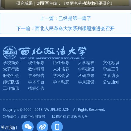
研究成果｜刘亚军主编：《哈萨克劳动法律问题研究》
上一篇：已经是第一篇了
下一篇：
西北人民革命大学系列课题推进会召开
学校简介
现任领导
历任领导
大学精神
文化标识
党群行政
教学科研
人才培养
学科建设
学生工作
服务社会
讲座报告
学术会议
科研成果
学者访谈
师资队伍
学术平台
学术动态
学风建设
公告通知
工作简讯
招标公告
Copyright © 2005 - 2018 NWUPL.EDU.CN All Rights Reserved.
制作单位：新闻中心网宣部 版权所有 西北政法大学
关注我们