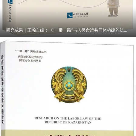
研究成果｜王瀚主编：《“一带一路”与人类命运共同体构建的法律与实践》