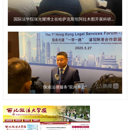
教育阵地。其正式启用后，将在传承中华法治文明基因、弘扬
社会主义法治精神、普及法治文化知识等方面发挥重要作用，
为培养具有坚定法治信仰的新时代法治人才筑牢文化根基。
国际法学院张光耀博士在哈萨克斯坦阿拉木图开展科研与社会服务活动
活动现场，参会人员一同观看了文化墙，我校法治学院法律硕
士教育学院院长陈玺教授现场讲解。他以中华优秀传统法律文
化开篇，系统讲述了从先秦法治萌芽到新时代全面依法治国的
发展脉络，深入阐释了习近平法治思想的核心要义、丰富内
涵、真理力量和实践伟力，为在场人员讲授了一堂兼具理论深
度与实践温度的法治思政“实景大课”。 陕西省法学会、西安市
法学会、雁塔区红十字会、雁塔区长延堡街道等单位相关负责
人，我校党政办、宣传部、研工部、后勤保障处、离退休管理
陕港法律服务“双向奔赴”
处、社区和法治学院 法律硕士教育学院等单位负责人，离退
休老同志和师生代表参加活动。 （供稿：后勤保障处 撰稿：
金山 审核：陈建宁）