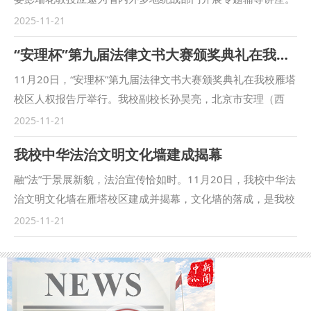
应陕西省民宗委、西安市民宗委、榆林市委统战部、延安市委
2025-11-21
统战部、内蒙古包头市委统战部、山西吕梁市委统战部等省内
“安理杯”第九届法律文书大赛颁奖典礼在我校举行
外统战部门的邀请，彭瑞花先后为陕西、西安、榆林、延安、
包头、吕梁、靖边、神木、黄陵、潼关、北京市西城区、西安
11月20日，“安理杯”第九届法律文书大赛颁奖典礼在我校雁塔
市莲湖区、西咸新区等各级统战民宗部门组织举办的宗教干部
校区人权报告厅举行。我校副校长孙昊亮，北京市安理（西
培训班和宗教教职人员培训班进行辅导讲座，彭教授立足新时
安）律师事务所主任屈金冈出席典礼，各有关高校、北京市安
2025-11-21
代宗教工作的新形势、新要求，围绕“宗教工作形势与依法管
理（西安）律师事务所、我校法治学院 法律硕士教育学院相
我校中华法治文明文化墙建成揭幕
理宗教事务”“习近平总书记关于宗教工作的重要论述”“宗教政
关负责人及师生代表共同参加典礼。 孙昊亮在致辞中表示，
策法规”“宗教事务治理法治化”“宗教中国化”等主题进行系统阐
法律文书大赛的成功举办，一是学校传承红色法治基因，落实
融“法”于景展新貌，法治宣传恰如时。11月20日，我校中华法
释。 讲座得到省内外各级统战民宗部门的高度评价，加强了
立德树人根本任务，培养德法兼修法治人才的重要体现；二是
治文明文化墙在雁塔校区建成并揭幕，文化墙的落成，是我校
我校与省内外统战部门的交流与合作，是我校马克思主义宗教
学校面向法治实践，强化法学实践教学，深化协同育人的重要
深化法治教育、厚植校园文化的重要举措，为推进全员全过程
2025-11-21
学研究中心助力宗教工作“三支队伍”建设，为新时代党的宗教
举措；三是学校立足西部经济社会发展，发挥区位优势，服
全方位育人搭建了重要载体。陕西省法学会党组书记、专职副
工作贡献智慧和力量的重要表现。 （供稿：党委统战部 撰
务“一带一路”的法治保障；四是聚焦法科研究生核心素养，延
会长王凯华，校党委书记赵万东出席活动并为文化墙揭幕，校
稿：刘贝贝 审核：马玲）
续红色育人传统、打造特色赛事品牌的长期坚守。 屈金冈表
党委副书记张军政致辞，副校长赵全宇主持揭幕仪式。 为深
示，法律文书写作是法学教育实践的重要部分，法律文书的精
入学习贯彻习近平法治思想，全面落实中央全面依法治国工作