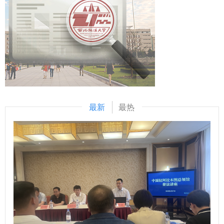
准性、说服力与创造性，是法律人不可替代的专业底色。在AI
会议精神，切实遵循《中华人民共和国法治宣传教育法》要
快速发展的背景下，青年法律工作者要主动求变应变，锤炼扎
求，我校立足传承中华优秀传统法律文化、弘扬红色法治文化
实的专业能力，在传承中不断突破，在协作中不断创新。 获
的核心使命，以提升校园法治育人环境为目标，精心规划、匠
奖学生代表马书晨、张盼分享法律文书写作思路与心得。我校
心打造了这一集“历史厚重、法治专业、文化深刻”于一体的特
民商法学院副教授王丽美、北京市安理（西安）律师事务所专
色文化景观。文化墙坐落于雁塔校区运动场南侧，全长百米，
职律师高志杰对获奖作品分别进行点评。 本次比赛以法律文
既充分彰显了陕西地区丰富的法治文化积淀，又集中展现了学
书写作为载体，共有来自23所高校的556名学子参加，经过初
校在法学学科领域的深厚底蕴。 文化墙采用图文并茂的呈现
赛、决赛两轮角逐，最终决出一等奖2名、二等奖4名、三等奖
方式，精选“周公制礼”“甘棠听讼”“徙木立信”“纵囚归狱”及“马锡
最新
最热
6名、优秀奖8名以及优秀组织单位3个。 我校法律文书写作大
五审判方式”等12个具有里程碑意义的中国古代与近代法治经
赛已连续举办9年，赛事影响力与辐射面持续扩大，现已成为
典事件。所有画面均为原创设计，力求精准还原历史场景；文
西北五省区各高校之间友好交流、相互学习的重要平台。未
字内容经学校法学专家团队多轮研讨、反复淬炼，确保史实准
来，学校将继续坚持以实践为导向的法学教育之路，积极探索
确、内涵深刻，生动诠释了中华法治文明的演进脉络与精神内
法律人才培养模式，推动法学教育与法治实务相互融合，培养
核。文化墙周边绿植丰茂、鲜花点缀，使法治故事与自然景观
更多高素质法治人才。 （供稿：法治学院 法律硕士教育学院
相映成趣，形成了“步移景异、法润人心”的沉浸式育人场景。
撰稿：李谦盛 审核：张学龙）
作为校园环境美化与文化建设的有机融合之作，中华法治文明
文化墙不仅实现了校园景观的品质提升，更构建了常态化法治