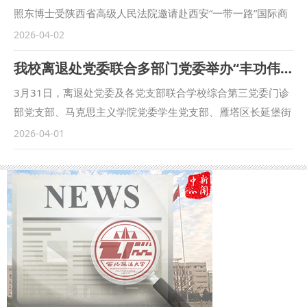
课程立足中华优秀传统法律文化，融合多学科研究视角，运用
照东博士受陕西省高级人民法院邀请赴西安“一带一路”国际商
案例教学、实践体验等多元教学方法，系统阐释中国法治发展
事法律服务示范区旁听涉外知识产权案件现场庭审，并于庭后
2026-04-02
的历史脉络、理论创新与实践成就，有机衔接现代法治理念与
参与座谈会，就合作共建“中欧班列司法研究基地”的构建基地
我校离退处党委联合多部门党委举办“丰功伟绩百年大党 铭记缅怀万千英烈”主题党日活动
传统法律文化精髓。课程既展现出中华法治文明的历史厚度，
建设发展与协作机制等事宜深入讨论。省高院民三庭庭长胡晓
又凸显新时代中国法治建设的鲜活成果，为来华留学生搭建起
晖主持会议，省高院副院长姜敏、省贸促会副会长郑建设出席
3月31日，离退处党委及各党支部联合学校综合第三党委门诊
理解中国法治国情、感知中国文化魅力的重要桥梁。 学校自
会议。 参会人员通过旁听观摩省高院公开庭审，深入掌握跨
部党支部、马克思主义学院党委学生党支部、雁塔区长延堡街
2022年起面向非法学专业学生开设《中华法治文明》通识必
境商事、知识产权领域司法裁判前沿动态。庭审后，与会人员
道西北政法大学社区党总支各党支部共同开展第四届“丰功伟
2026-04-01
修课，并编写出版了同名教材（2023年），教材涵盖法系文
围绕中欧班列司法研究基地的合作目标、共建核心内容、合作
绩百年大党 铭记缅怀万千英烈”主题党日活动。4个二级基层党
明、法典文明、判例文明、律学文明、司法文明、监察文明、
方主要权利义务、知识产权与成果归属、重点课题攻关、实务
组织、近20个党支部的50余名老中青三代党员及部分共青团
吏治文明、宪制文明及红色法治文明等内容，在立足于全球视
疑难化解等问题内容深入讨论。 姜敏表示，合作共建“中欧班
员、非党退休教职工，从雁塔校区北门出发，在党旗、国旗引
野和中外比较的基础上，融入课程思政因素，突出文化自信之
列司法研究基地”是落实党中央决策和省委部署的重要政治任
领下，手持鲜花徒步前往西安烈士陵园，缅怀革命英烈、传承
历史底蕴和专业特色。此次面向来华留学生开设的《中华法治
务，中欧班列案件的审判代表着国家的审判水平。各单位要对
红色精神。 综合第三党委门诊部党支部书记、门诊部主任，
文明》课程，正是在前期通识教育基础上向国际学生群体的拓
合作共建框架协议（草案）提出实质性建议，并欢迎各合作方
雁塔区长延堡街道西北政法大学社区党总支书记、社区主任金
展与延伸，体现了学校在法学教育国际化方面的积极探索。
带队到省高院调研中欧班列典型案例、实务数据，实际解决中
山主持活动。离退处党委副书记、副处长王云代表学校，向我
（供稿单位：法治学院 法律硕士教育学院 撰稿：张永林 审
欧班列运行中发生的国际商事、涉外知识产权案件。 吕江表
校爱国主义教育基地——西安烈士陵园，赠送民商法学院董少
核：张学龙）
示，我校以国家级涉外法治研究基地和中国—中亚法律查明中
谋教授创作的“忠魂永铸 光照千秋”书法作品，西安烈士陵园褒