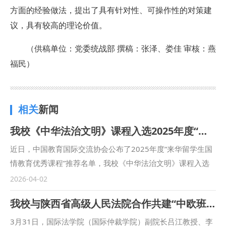
方面的经验做法，提出了具有针对性、可操作性的对策建
议，具有较高的理论价值。
（供稿单位：党委统战部 撰稿：张泽、娄佳 审核：燕
福民）
相关
新闻
我校《中华法治文明》课程入选2025年度“来华留学生国情教育优秀课程”
近日，中国教育国际交流协会公布了2025年度“来华留学生国
情教育优秀课程”推荐名单，我校《中华法治文明》课程入选
该榜单。该课程由研究生院院长、习近平法治思想研究中心执
2026-04-02
行主任陈玺教授担任负责人，主讲教师包括张永林、徐海俊、
我校与陕西省高级人民法院合作共建“中欧班列司法研究基地”
杨静、王国龙、刘全娥、张金平、吕虹、王斌通、任亚爱、何
丹、张泽、李乐凡、宋鋆、范鹏伟等人。 《中华法治文明》
3月31日，国际法学院（国际仲裁学院）副院长吕江教授、李