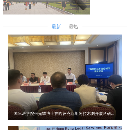
心平台为依托，开展跨境电商、提单等学术问题研究，将积极
扬科科长耶娟妮代为接收。党员师生向英烈敬献花篮，全体人
为提升中欧班列审判质效与涉案司法能力提供理论指导。 西
员肃立三鞠躬，4名党员代表代表全体人员向英烈致敬告白，
安交通大学、西北大学、西安外国语大学、陕西省贸促会、西
参与人员依次敬献鲜花，祈愿英烈英名永垂、忠魂永驻。在英
最新
最热
安港集团以及我校代表参加会议。 （供稿：国际法学院（国
烈墓园区，大家向我校前身西北人民革命大学校长李敷仁烈士
际仲裁学院） 撰稿：李照东 审核：李立）
及其他革命英烈鞠躬献花，缅怀其不朽功绩。在英烈英名纪念
墙前，党员、教职工手持抹布，细心为英烈英名除尘清洁，以
实际行动守护英烈荣光，部分人员还向纪念墙敬献鲜花寄托哀
思。 王云在“革命烈士永垂不朽”纪念石前讲授“赓续英烈精神
树立和践行正确政绩观 赋能离退休工作”专题党课，引导全体
人员从英烈精神中汲取奋进力量。 （供稿：离退处党委 撰
稿：刘育龙 审核：马光明）
国际法学院张光耀博士在哈萨克斯坦阿拉木图开展科研与社会服务活动