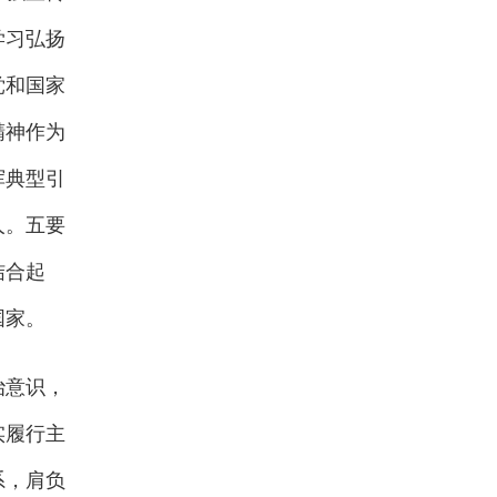
学习弘扬
党和国家
精神作为
挥典型引
人。五要
结合起
国家。
治意识，
实履行主
系，肩负