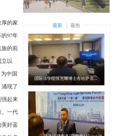
浓厚的家
最新
最热
的97年
民族的前
成立以
，为中国
国际法学院张光耀博士在哈萨克斯坦阿拉木图开展科研与社会服务活动
，涌现了
到强起来
量。一代
的美好蓝
陕港法律服务“双向奔赴”