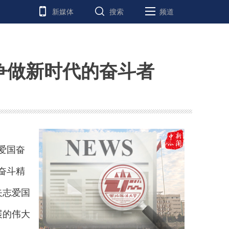
新媒体
搜索
频道
争做新时代的奋斗者
爱国奋
奋斗精
矢志爱国
展的伟大