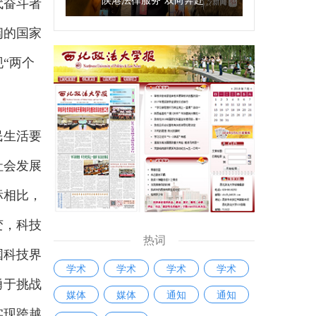
代奋斗者
阔的国家
“两个
民生活要
社会发展
标相比，
变，科技
热词
国科技界
学术
学术
学术
学术
勇于挑战
媒体
媒体
通知
通知
实现跨越