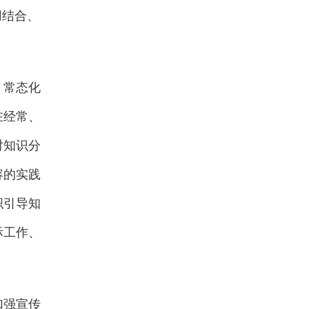
用结合、
，常态化
在经常、
对知识分
容的实践
织引导知
际工作、
加强宣传