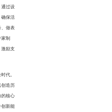
，通过设
，确保活
号、做表
专家制
，激励支
金时代。
民创造历
力的核心
升创新能