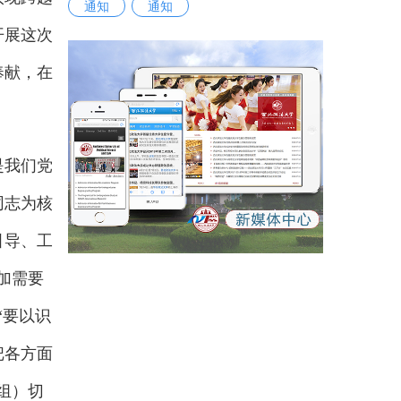
通知
通知
开展这次
奉献，在
是我们党
同志为核
引导、工
加需要
“要以识
把各方面
组）切