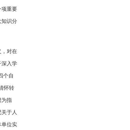
一项重要
大知识分
义，对在
子深入学
四个自
情怀转
想为指
记关于人
本单位实