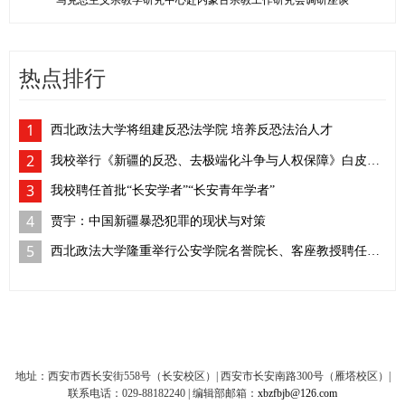
马克思主义宗教学研究中心赴内蒙古宗教工作研究会调研座谈
热点排行
1
西北政法大学将组建反恐法学院 培养反恐法治人才
2
我校举行《新疆的反恐、去极端化斗争与人权保障》白皮书学习座谈会
3
我校聘任首批“长安学者”“长安青年学者”
4
贾宇：中国新疆暴恐犯罪的现状与对策
5
西北政法大学隆重举行公安学院名誉院长、客座教授聘任仪式
地址：西安市西长安街558号（长安校区）| 西安市长安南路300号（雁塔校区）|
联系电话：029-88182240 | 编辑部邮箱：
xbzfbjb@126.com