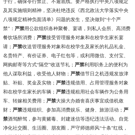
于行，确保令行禁止、不逾底线。要严格执行中央八项规定
及其实施细则精神，坚决杜绝违反《西北政法大学落实中央
八项规定精神负面清单》问题的发生，坚决做到“十个严
禁”：
严禁
用公款组织各种聚餐、宴请，到私人会所、高消费
餐饮场所消费；
严禁
接受管理服务对象和在校学生家长宴
请；
严禁
收送管理服务对象和在校学生及家长的礼品礼金、
名贵特产、有价证券、电子红包等，或利用微信、支付宝、
网购邮寄等方式“隔空”收送节礼；
严禁
利用职务上的便利为
他人谋取利益，收受他人财物；
严禁
借节日之机违规发放津
贴、补贴、奖金及实物；
严禁
违规借用、占用管理服务对象
和在校学生家长的车辆；
严禁
违规租用社会车辆作为公务用
车、转嫁相关费用；
严禁
大操大办婚丧喜庆事宜或借机敛
财；
严禁
违规组织、参加高消费娱乐、健身、旅游活动；
严
禁
酒驾醉驾，参与黄赌毒、封建迷信等违纪违法活动。自觉
净化社交圈、生活圈、朋友圈，严守师德师风“十条”红线，