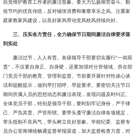
自觉维护教育工作者的廉洁形象。要大力弘扬艰苦奋斗、勤
俭节约的优良传统，反对铺张浪费和奢靡享乐之风。注重家
庭家教家风建设，以良好家风带动党风校风持续向好。
三、压实各方责任，全力确保节日期间廉洁自律要求落
到实处
廉洁过节，人人有责。各级领导干部要切实履行“一岗双
责”，不仅要自身正、自身硬，还要加强对分管领域、所在部
门党员干部的教育、管理和监督。节前要开展针对性谈心谈
话和提醒提示，做到早打招呼、早提要求。要密切关注节日
期间所属人员的思想动态和廉洁表现，发现问题及时纠正。
全体党员干部，特别是领导干部，要时刻牢记身份，严于律
己、严负其责、严管所辖。要带头遵守廉洁自律各项规定，
带头抵制不良风气，带头树立良好形象。学校纪委、监察专
员办公室将继续畅通监督举报渠道，加大监督检查力度，对