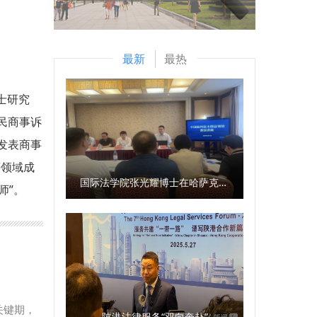
最新
最热
士研究
民商事诉
发表商事
等领域成
国际法学院张光耀博士在哈萨克斯坦阿拉木图开展科研与社会服务活动
师”。
关键期，
陕港法律服务“双向奔赴”