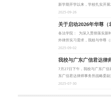
新学期开学以来，学校扎实开展
就业保驾护航。 9月24日，“
2025-09-26
办。中国建筑一局（集团）有限
关于启动2026年华尊
夫山泉股份有限公司、郑州宇通
陕西云德律师事务所等96家单
各法学院： 为深入贯彻落实新
提供就业岗位1900余个。洽谈
外律所实习需求，我校与华尊（
意向。 洽谈会现场除了设置简
实习项目报名工作，请各法学院
2025-09-02
还特别设置了“AI赋能就业”特
一、律所情况 华尊（老挝）律师事
我校与广东广信君达律
拍即印等智慧就业体验，帮助毕
勃拉邦省设有北部分所，中国律
下一步，学校将持续联动校内外
成员所，华尊是一家专注于中老
7月27日下午，我校与广东广
做细就业指导、做优服务保障，
师及咨询顾问共25人，客户涵
东广信君达律师事务所战略委副
佳茜 审核：孙静）
业“走出去”提供系统性法律解决
基地执行主任王瀚出席。党委教
2025-07-30
月15日-4月15日 2.实习地
和签约表示热烈欢迎。他表示，
英双语合同及法律文件，整理法
导向的务实之举，对法学理论研
客户沟通协调及项目推进；研究
发扬各自优势，在推进理论与实
务并接受定期评估。 5.实习
才培养平台等方面相互赋能、携