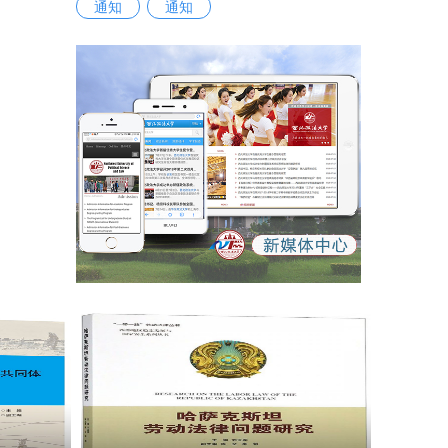
通知
通知
证明与实
。他强
三、申报
所将以此
治素质，无
外法治需
力及团队
合培养等
交流经验
强化交流
学学生海
供稿：人
.中英文
英文成绩
于6个
他法律实习
交流与合作
25年10
员材料，组
签证等相
必提前做
座417室