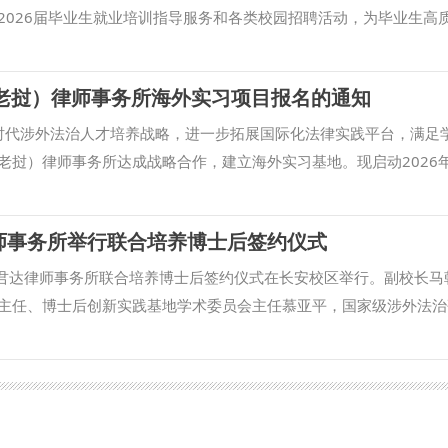
2026届毕业生就业培训指导服务和各类校园招聘活动，为毕业生高
西北政法大学2026届毕业生秋季大型就业洽谈会（文综类）”在我校长
公司西北分公司、陕西建工第十一建设集团有限公司、中共青海省委
（老挝）律师事务所海外实习项目报名的通知
集团有限公司、陕西海普瑞诚律师事务所、北京市盈科（西安）律师
位来校参会，涉及教育、文化、传媒、金融、公共事务、新消费等诸
时代涉外法治人才培养战略，进一步拓展国际化法律实践平台，满足
会现场气氛热烈，3000余名校内外毕业生参会，多名学生与招聘单位
老挝）律师事务所达成战略合作，建立海外实习基地。现启动2026
历门诊、公考指导、长安区人社局政策咨询处、征兵工作站等特色展
积极动员，广泛宣传，鼓励符合条件的学生踊跃申报。有关事项通
色服务区，一站式提供AI简历诊断、数字人模拟面试、岗位智能匹配、
务所（Walson Law Firm）成立于2019年，总部位于老挝首都
师事务所举行联合培养博士后签约仪式
业生在投递前完成“简历—面试—形象”全流程升级，受到毕业生的广
师团队均来自上海华尊律师事务所。作为中国澜湄法律服务合作机制
资源，滚动开展行业类、区域类、集团化系列招聘活动，不断拓宽岗
跨境法律服务的国际化律所。团队成员包括具有中国及老挝法律背景
信君达律师事务所联合培养博士后签约仪式在长安校区举行。副校长马
多措并举促使毕业生更加充分、更高质量就业。 (供稿：招生就业处 
盖电力、矿业、经济、制造、农林、通讯等老挝多个关键行业，长期
主任、博士后创新实践基地学术委员会主任慕亚平，国家级涉外法治
方案。 二、实习情况（详情请查看附件1项目简章） 1.实习时间：20
师工作部部长、人事处处长董玮主持签约仪式。 马朝琦对慕主任一
点：老挝万象 3.实习语言：中文为主，英语为辅 4.实习内容：协助起草
与知名律所联合培养博士后，是加强高层次法治人才培养、深化法学
律咨询回复要点；参与跨境投资项目，开展法律尽调、会议记录等工
究和学位建设具有重要推动作用。他希望双方以博士后联合培养为纽
老挝法律法规，协助撰写法律意见书和研究报告；完成律所安排的其
务深度融合、服务国家重大战略需求、产出高质量科研成果、打造高
费用 无需缴纳实习费用，机票、签证、保险、食宿等所有费用自理（律
手并进，共同为行业进步与法治中国建设提供高质量的人才和智力支