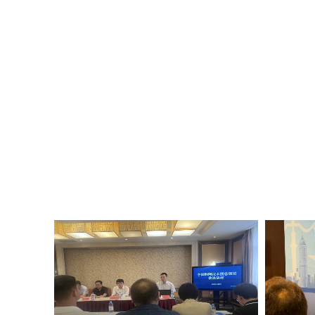
实习生租房），学校可提供部分
亚平介绍了广信君达近年的发展
习鉴定报告（含内容、岗位及评
调，此次合作是双方在低空经济
名额及条件 1.我校全日制统招
次合作为契机，强化校所协同、
违法违纪记录。 3.身心健康
求的高端法律人才。 王瀚围绕
合作精神。 4.具备扎实的法学
方面发言。 董玮、慕亚平代表双
者，雅思或托福成绩优秀者，高
协作等进行座谈交流。 人事处
外律所实习项目审批表》，填写
事处 撰稿：杨茹浩 审核：董玮
个人简历，包括个人基本信息、参
单（自本科阶段至报名截止前） 
月） 7.最高学历学位证书复印
实践相关证明复印件等 五、申请
处，电子版打包发送至邮箱16970
月1日前，学校进行资格审查并确
织学生进行英语能力线上面试与
关手续，完成校内派出手续并在
好学习安排。 六、项目咨询 联系