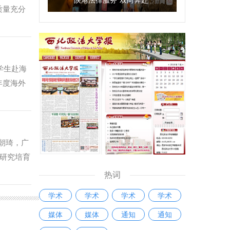
质量充分
安校区举
党校、农
事务所、
多领域，
学生赴海
达成就业
年度海外
位之外，
知如下：
证件照即
万象，在琅
泛欢迎。
中的老挝
位渠道、
的执业律
朝琦，广
撰稿：康
为中国企
研究培育
26年1
行的到来
热词
和修改中
教育实践
学术
学术
学术
学术
作；参与
带，充分
他学习任
端法治人
媒体
媒体
通知
通知
所可协助
撑。 慕