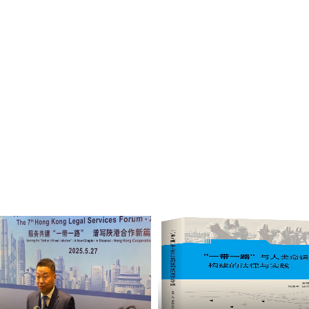
经费资助。 6.实习收获 实习结束后，律所将根据表现出具正式实习
情况以及在专业优势、团队组建、品牌建设等方面的成效与实践经验
语）。表现优异者，可优先推荐至律所后续实习岗位或正式岗位。 
法治研究领域联合培养博士后的前瞻性探索，具有重大示范作用。律
在读法学专业本科生或研究生，10人。 2.具有良好的思想品德和政
整合优质资源、实现成果转化，共同培养符合粤港澳大湾区战略及涉
，综合素质良好，责任心强、逻辑清晰、执行力高，具备跨文化沟通能
低空经济法治研究、涉外法治人才培养、法学教育实践以及博士后联
专业基础和较强的英语听说读写综合能力。 5.具备海外学习、实习或
方签订“联合培养博士后研究人员协议书” 与会人员就博士后培养、
年级优秀申请者优先。 四、申报材料及说明 1.附件2《西北政法大
、国际法学院（国际仲裁学院）相关负责人和教师代表参加活动。 （
后纸质版提交导师及学院审核，填写相关意见、签名、盖党委印章 2
）
加项目理由陈述、实习计划、学业规划等 3.中英文在读证明 4.中
5.外语水平证明复印件 6.护照首页复印或扫描件（护照有效期需大
件 8.2寸白底近期证件照片 9.其他相关材料，如律师资格证书或其
流程 1.2025年9月21日前，申请人将以上材料纸质版提交至国际
66329@qq.com，邮件主题“个人姓名+老挝律所实习项目”。 2.20
定初审合格学生名单。 3.2025年10月20日前，律所审核初选人
专业能力线下笔试，最终确定项目实习人员名单。 4.学生按期办理
规定日期派出。 5.录取人员不得擅自放弃或退出项目，请申请人务
人：梁老师 联系电话：88182508 办公地址：长安校区校务楼B