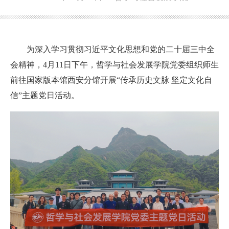
为深入学习贯彻习近平文化思想
和
党的二十届三中全
会精神
，
4
月
11
日
下午
，
哲学与社会发展
学院党委
组织师生
前往国家版本馆西安分馆开展“传承历史文脉 坚定文化自
信”
主题党日活动
。