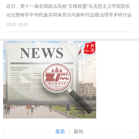
委员会专职委员张曼慧与西北政法大学副校长张荣刚签署《涉
近日，第十一届全国政法高校“立格联盟”马克思主义学院院长
外法治人才协同培养基地共建协议》（简称《协议》）。 西
论坛暨铸牢中华民族共同体意识与新时代边疆治理学术研讨会
安中院党组书记、院长赵雷首先致辞。他指出，西安作为“一
在新疆政法学院举行。我校马克思主义学院副院长鲁洋、院长
2025-10-01
带一路”重要节点城市，成为内陆型对外开放的新前沿，涉外
助理赵琳、闫欢应邀参会。 在论坛主旨发言环节，鲁洋作题
司法审判工作面临新任务新要求。西安法院必须紧扣以审判工
为“‘四个与共’与铸牢中华民族共同体意识”的发言。在平行论坛
作现代化支撑和服务中国式现代化的时代课题，立足全国大
发言环节，赵琳作题为“一核两融·三维协同：西北政法大学思
局，树立世界眼光，打开国际视野，为推动“一带一路”国际商
政课教学高质量发展的实践探索”的发言。鲁洋还参加了“立格
事法律服务示范区（中央法务区）建设高质量发展，营造市场
联盟”高校院长与组团式对口援助新疆政法学院马克思主义学
化法治化国际化营商环境注入强劲的司法动能。涉外法治人才
院院长联席会议。 本次立格联盟院长论坛的举办恰逢庆祝新
培养事关司法审判的国际形象，事关国家法治软实力的构建，
疆维吾尔自治区成立70周年之际，论坛紧紧聚焦铸牢中华民族
是涉外司法审判的基础性工程，西安中院和西北政法大学再次
共同体意识和新时代边疆治理，是高校人文社会科学研究围绕
院校携手、深化合作，加大涉外领域高层次法治人才培养力
党在新时代中心工作的体现，为进一步贯彻落实新时代治疆方
度，进一步拓宽涉外法治人才培养路径，为涉外司法审判事业
略提供了学术交流与实践探索的平台。 （供稿：马克思主义
源源不断注入动能，努力搭建法学理论与司法实务深度融合的
学院 撰稿：鲁洋 审核：刘驰）
调研平台，加强人才互动交流，在全国法院涉外审判人才的大
最新
最热
队伍中凸显西安法院的地位作用，在服务高水平对外开放的新