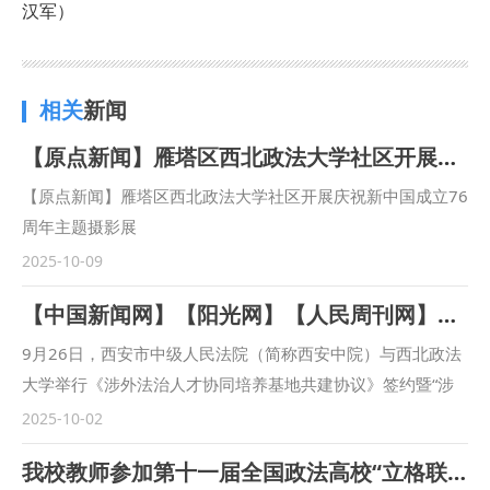
汉军）
相关
新闻
【原点新闻】雁塔区西北政法大学社区开展庆祝新中国成立76周年主题摄影展
【原点新闻】雁塔区西北政法大学社区开展庆祝新中国成立76
周年主题摄影展
https://yuandian.xiancity.cn/application/fcinformation/mo
2025-10-09
bile/#/ArticleDetail/527690/undefined?t=1759651749638
【中国新闻网】【阳光网】【人民周刊网】【今日头条】【起点新闻】【三秦都市报】西安市中级人民法院与西北政法大学联合建立涉外法治人才协同培养基地
9月26日，西安市中级人民法院（简称西安中院）与西北政法
大学举行《涉外法治人才协同培养基地共建协议》签约暨“涉
外法治人才协同培养基地”揭牌仪式。西安中院党组书记、院
2025-10-02
长赵雷，西北政法大学党委副书记、校长范九利出席会议并致
我校教师参加第十一届全国政法高校“立格联盟”马克思主义学院院长论坛暨铸牢中华民族共同体意识与新时代边疆治理学术研讨会
辞，共同为“涉外法治人才协同培养基地”揭牌。西安中院审判