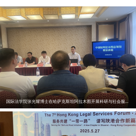
https://qidian.sxtvs.com/timing/share/content/10652663
https://qinwen.sanqin.com/app/template/displayTemplate
/news/newsDetail/7011/11348900.html?isShare=true
国际法学院张光耀博士在哈萨克斯坦阿拉木图开展科研与社会服务活动