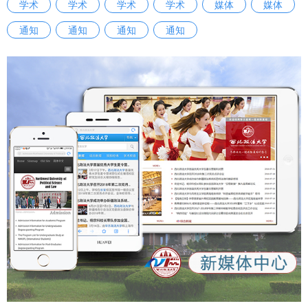
学术
学术
学术
学术
媒体
媒体
国涉外法治建设贡献更多力量。 【中国新闻网】【阳光网】
【人民周刊网】【今日头条】【起点新闻】【三秦都市报】西
通知
通知
通知
通知
安市中级人民法院与西北政法大学联合建立涉外法治人才协同
培养基地：
https://m.chinanews.com/wap/detail/chs/zw/10490348.sh
tml http://mwap.iygw.cn/2025/0927/323315.html
https://www.peopleweekly.cn/html/2025/jizhezaixian_092
8/257312.html
https://m.toutiao.com/article/7554693155212296719/sha
re_uid=MS4wLjABAAAAyFHUFvmEuW4JD0N4nfHQef-
6WWiWqSI0j-
iF4tMrmdw&share_did=MS4wLjACAAAAMHieo4h_EjwNQr
vjP5d6x3O4bhRoyX4Q0ESI72gVjgAX6grNMHwwtjhjgGbE
G5VX&upstream_biz=client_share&app=news_article&cate
gory_new=profile_all×tamp=1758964530&share_token=d
6476941-1333-4e61-903d-d71e518ebd87