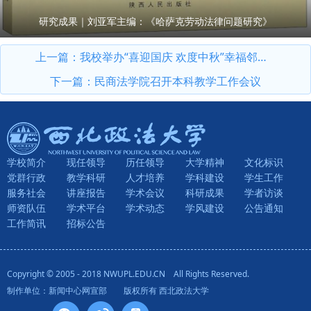
研究成果｜刘亚军主编：《哈萨克劳动法律问题研究》
上一篇：
我校举办“喜迎国庆 欢度中秋”幸福邻里一家亲联欢会
下一篇：
民商法学院召开本科教学工作会议
学校简介
现任领导
历任领导
大学精神
文化标识
党群行政
教学科研
人才培养
学科建设
学生工作
服务社会
讲座报告
学术会议
科研成果
学者访谈
师资队伍
学术平台
学术动态
学风建设
公告通知
工作简讯
招标公告
Copyright © 2005 - 2018 NWUPL.EDU.CN All Rights Reserved.
制作单位：新闻中心网宣部 版权所有 西北政法大学