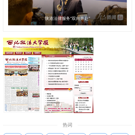
作。举办“西安法院法官讲堂”和专家学术交流，开展涉外法治
人才订单式培养，搭建法学理论与司法实务调研平台，开展联
陕港法律服务“双向奔赴”
合调研和学术研究，共同总结法治实践经验和典型司法判例，
利用双方外事交流平台，讲好中国涉外法治故事。 签约暨揭
牌仪式结束后，与会代表实地参观了西安法院法官干警交流平
台，并围绕“涉外法治人才培养”主题开展了深入的座谈交流。
座谈会上，西安中院介绍了涉外案件审理及涉外法治人才培养
工作情况，来自西北政法大学、西安市司法局、西安仲裁委员
会、西安市律师协会以及莲湖区人民法院、雁塔区人民法院的
同志围绕涉外法律服务的工作经验、涉外法治人才培养的意见
建议等方面进行了交流发言，凝聚了智慧，达成了共识。今
后，西安法院将紧扣国家涉外法治建设需求，注重协同配合，
坚持审判一线实践锻炼，不断强化教育培训阵地作用，通过加
大学术调研工作力度，搭建交流互鉴成长平台，携手共进，以
创新思维、务实举措，培养出一批政治立场坚定、专业素质过
热词
硬、通晓国际规则、精通涉外法律实务的涉外法治人才，为我