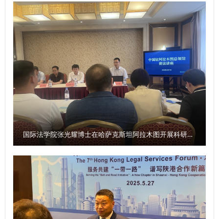
征程上奋力谱写涉外司法审判勇争一流、走在前列的新篇章。
西北政法大学党委副书记、校长范九利在致辞中表示，陕西作
为古丝绸之路起点和“一带一路”核心枢纽，在国家开放与法治
建设中肩负重任。西北政法大学作为法治人才培养的重要阵
地，将以此次签约为新起点，依托高校的学术积淀和西安中院
的司法实践沃土，紧扣陕西开放型经济和“一带一路”建设需
求，优势互补，深度融合，积极推行“法官+学者”双导师制，
在创新培养模式、强化实践教学、加强师资共建、深化理论研
究、拓展国际合作五个方面重点推进，让协同培养基地成为集
人才培养、科学研究、社会服务、国际交流于一体的示范平
国际法学院张光耀博士在哈萨克斯坦阿拉木图开展科研与社会服务活动
台，为国家高水平开放和民族复兴贡献法治力量。 会议介绍
了《协议》的主要内容，即以“加强高校与法院涉外法治人才
双向交流与合作，实现资源共享，培养复合型高素质涉外法治
人才”为合作总则，通过共建协同培养基地、开展理论与实践
互补交流等合作方式，加强学校与法院之间的良性互动，从人
才培养、理论研究、学术交流、智库共享等方面开展院校合