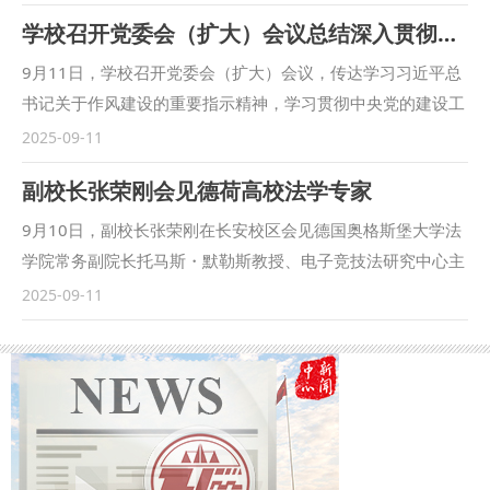
大检察官苗生明以《刑事司法基本理念问题》为题作专题授
学校召开党委会（扩大）会议总结深入贯彻中央八项规定精神学习教育
课。校党委书记赵万东教授致辞，最高人民检察院理论研究所
所长郭立新、政治部宣传教育培训部部长白兵利，陕西省人民
9月11日，学校召开党委会（扩大）会议，传达学习习近平总
检察院党组成员、政治部主任徐彤及该院部分内设机构负责
书记关于作风建设的重要指示精神，学习贯彻中央党的建设工
人，我校相关职能部门负责人及各法学院院长共同参加活动，
作领导小组会议精神，总结学校深入贯彻中央八项规定精神学
2025-09-11
与现场300余名师生一同参与这场法治实务与理论交融的学术
习教育，研究部署巩固拓展学习教育成果、推进作风建设常态
副校长张荣刚会见德荷高校法学专家
盛宴。活动由副校长孙昊亮主持。 苗生明兼具深厚理论功底
化长效化工作。校党委副书记郭武军作学校学习教育总结，校
与丰富实务经验，在授课中紧密结合当前国内外政治经济发展
党委书记赵万东主持会议并讲话。 会议指出，学习教育开展
9月10日，副校长张荣刚在长安校区会见德国奥格斯堡大学法
变化背景，聚焦刑事案件频发带来的刑法理论与司法实践新课
以来，学校各级党组织能够认真贯彻落实党中央决策部署和省
学院常务副院长托马斯・默勒斯教授、电子竞技法研究中心主
题，围绕《刑事司法基本理念问题》主题展开系统阐释。他以
委工作要求，坚决扛牢政治责任，准确把握目标要求，科学谋
任马丁・马蒂斯教授，荷兰拉德邦德大学法学院私法教席教授
2025-09-11
典型司法案例为切入点，将抽象的刑事司法理念转化为具体实
划安排，务实精准推进，一体推进“学查改”，坚持问题导向，
安德烈・扬森教授。国际法学院（国际仲裁学院）、民商法学
践指引，深入浅出解析刑事司法在事实认定、证据审查、法律
动真碰硬解决突出问题，将学习教育与学校各项工作统筹结
院、国际交流与合作处等单位负责人及教师代表参加会谈。
适用等关键环节的核心要点，为在场师生搭建起从法学理论走
合、一体推进，全校党员干部贯彻落实中央八项规定精神的自
张荣刚向外宾致以诚挚欢迎，并简要介绍了我校发展概况、办
向司法实务的桥梁。 赵万东代表学校向苗生明颁发授课证书
觉性、坚定性进一步增强，遵规守纪、担当作为、实干争先的
学特色及国际交流成果。他表示，中国与德国、荷兰同属大陆
互动环节现场，学生围绕刑事司法实践中的热点问题积极提
氛围进一步浓厚，学习教育取得显著成效，达到了预期目
法系国家，这一背景为双方开展合作互鉴提供了得天独厚的有
问，苗生明耐心倾听每一个问题，结合自身办案经历与专业知
的。 会议强调，要持续深入学习贯彻习近平总书记关于作风
利条件。希望能与德荷高等学府携手，进一步拓展和深化现有