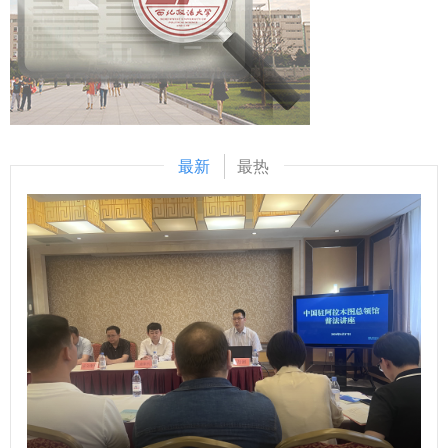
识逐一解答，既回应了学生的疑惑，又引导大家从更广阔的视
建设的重要论述，锲而不舍落实中央八项规定精神，不断增强
交流合作，持续完善学校复合型涉外法治人才培养机制，打造
角思考刑事司法的价值与意义，氛围热烈，充分展现了法学专
深化作风建设的政治自觉和思想自觉，用实际行动忠诚拥
包括“‘德语+法学’联合学士学位项目”在内的多元化人才培养模
业学生对司法实务的关注与探索精神，也体现了检察实务专家
护“两个确立”、坚决做到“两个维护”。要切实扛牢全面从严治
式及国际交流平台。 托马斯・默勒斯教授感谢学校的热情接
对青年法治人才成长的重视与关怀。 我校作为最高人民检察
党政治责任，强化严管严治，层层传导压力，推动中央八项规
待。他介绍道，本次到访的代表均高度重视并积极投身中德两
院确定的第一批开展“检察实务专家进校园”活动的院校，自
定精神层层落实、一贯到底。要健全完善作风建设常态化长效
国法学教育与研究的交流合作，对中国怀有深厚感情。他表
2023年启动该活动以来，已成功举办10期高质量讲座。此次
化制度机制，补齐制度漏洞，狠抓制度执行，切实将制度成果
示，希望以此次访问为契机，搭建合作桥梁，推动双方开展务
最新
最热
第11期讲座的举办，既是最高检对学校法治人才培养工作成效
转化为推动学校发展的治理效能。要持续稳步推进机构改革、
实多元的交流合作。 外宾到访当日恰逢我国第41个教师节，
的肯定与持续支持，也是检校双方共同践行习近平法治思想、
干部聘任等工作，加强干部队伍建设，不断提升干部战略思
我校“‘德语+法学’联合学士学位项目”学生代表特意为老师们献
全面贯彻党的二十大、二十届三中全会精神，落实新时代科教
维、创新意识和执行效能，释放办学活力。要巩固拓展学习教
上了鲜花与节日祝福。 座谈后，托马斯・默勒斯教授一行分
兴国战略和人才强国战略的重要举措。 讲座结束后，苗生明
育成果，一严到底推动作风建设走深走实，切实把学习教育成
别前往国际法学院（国际仲裁学院）和经济法学院（知识产权
一行对我校卓越法治人才培养工作情况进行深入了解，并实地
果转化为推动学校事业高质量发展的强大动力。 校领导，党
学院）开展“欧盟去国际化与其他挑战”“法律创新来源：欧盟数
走访了校史馆和习近平法治思想“三进”成果展室。 （供稿：教
委委员，党群职能部门负责人，各二级党组织书记参加会
字合同法”“欧盟劳动法与社会保障”等三场法学专题讲座，与我
务处 撰稿：殷晓明 审核：李大勇）
议。 （供稿：党委组织部 撰稿：樊丁 审核：李君）
校师生围绕中外法学热点研究问题进行深入探讨，取得积极交
流成效。 （供稿：国际交流与合作处 撰稿：刘思涵 审核：陈
梦琦）