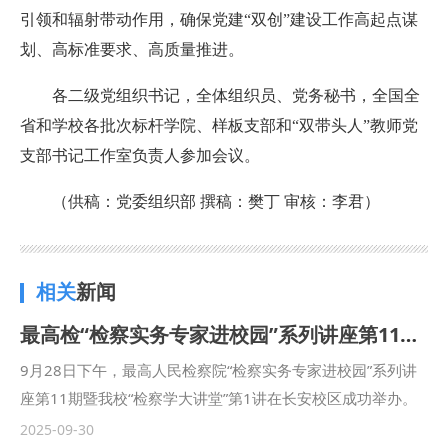
引领和辐射带动作用，确保党建“双创”建设工作高起点谋
划、高标准要求、高质量推进。
各二级党组织书记，全体组织员、党务秘书，全国全
省和学校各批次标杆学院、样板支部和“双带头人”教师党
支部书记工作室负责人参加会议。
（供稿：党委组织部 撰稿：樊丁 审核：李君）
相关
新闻
最高检“检察实务专家进校园”系列讲座第11期开讲：最高人民检察院党组成员、副检察长苗生明作专题授课
9月28日下午，最高人民检察院“检察实务专家进校园”系列讲
座第11期暨我校“检察学大讲堂”第1讲在长安校区成功举办。
最高人民检察院党组成员、副检察长、检察委员会委员，二级
2025-09-30