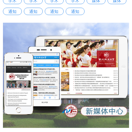
学术
学术
学术
学术
媒体
媒体
际查漏补缺，加强学习、努力工作，以更好的精神状态和能力
通知
通知
通知
通知
水平履职尽责。” “我深深感受到，这不仅仅是一场比赛，更是
一面审视自身不足的‘镜子’，一个锤炼过硬本领的‘熔炉’。让我
更加明确了作为一名科级干部所肩负的责任与使命，激励我未
来要立足本职岗位，不断提升服务师生、推动发展的能力与水
平。”参赛选手刘俊洁说。 本次比赛通过“以赛促学、以赛促
训、以赛提能”的创新形式，有效激发了年轻干部干事创业的
激情，提高了干部的业务能力和综合素质。学校将以本次比赛
为新的起点，构建常态化干部比赛培训机制，推动干部素质能
力与学校事业高质量发展同频共振，为加快推进高水平大学建
设贡献新的力量。 （供稿：党委组织部 撰稿：严芳 李月胤 审
核：李君）