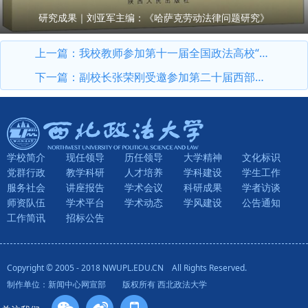
研究成果｜刘亚军主编：《哈萨克劳动法律问题研究》
上一篇：
我校教师参加第十一届全国政法高校“立格联盟”马克思主义学院院长论坛暨铸牢中华民族共同体意识与新时代边疆治理学术研讨会
下一篇：
副校长张荣刚受邀参加第二十届西部法治论坛暨法治宁夏论坛
学校简介
现任领导
历任领导
大学精神
文化标识
党群行政
教学科研
人才培养
学科建设
学生工作
服务社会
讲座报告
学术会议
科研成果
学者访谈
师资队伍
学术平台
学术动态
学风建设
公告通知
工作简讯
招标公告
Copyright © 2005 - 2018 NWUPL.EDU.CN All Rights Reserved.
制作单位：新闻中心网宣部 版权所有 西北政法大学