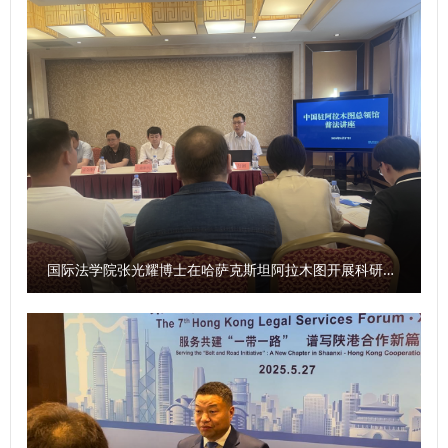
院长冯卫国共同签署科研项目委托书 马朝琦宣布西北政法大
通过此次比赛，我们进一步强化了政治理论素养、夯实了业务
学涉外刑事法治与国别检察司法中心网站正式上线，由中心和
本领、增强了学习意识。下一步，我们将以此次比赛作为契
西北政法大学湾区研究院共同研发的“全球法律数据库”正式进
机，调准学习发展的坐标轴，提升争先创优的责任心，提高干
入试运行阶段。 学校发展规划与学科建设处、教务处、科研
事创业的加速度，力争在工作岗位上努力拼搏、再创佳
处、国际交流与合作处、经济学院、刑事法学院、民商法学
绩！”参赛选手李伟弟说。 以赛强技，擂台比武砺精兵 自大赛
院、经济法学院（知识产权学院）、国际法学院（国际仲裁学
启动以来，学校党委高度重视，加强组织领导，精心部署推
院）、国家安全学院（反恐怖主义法学院）、公安学院（公共
动，形成了广大干部积极参与的良好局面。在9月29日—30日
安全法学院）、外国语学院、图书馆以及涉外刑事法治与国别
举行的情景模拟展示比赛中，全体在校校领导、有关职能部门
检察司法研究中心、中亚法律查明中心、涉外法治研究中心、
负责人担任大赛评委，全程参加了比赛。 比赛现场，107名选
非洲研究院、北大法宝西安分公司等单位的主要负责人和学生
手通过随机抽题的方式，围绕模拟设置的各类问题提出解决思
国际法学院张光耀博士在哈萨克斯坦阿拉木图开展科研与社会服务活动
共计140余人参加会议。 （供稿：刑事法学院 撰稿：高晓伟
路和具体举措，充分展现了学校科级干部良好的工作作风和过
审核：孙学龙）
硬的素质能力。经过三个环节的激烈角逐，最终，李伟弟、刘
洋荣获一等奖，崔梁凡等4位同志荣获二等奖，邵大壮等6位同
志荣获三等奖，吴亢等10位同志荣获优秀奖。 9月30日，大
赛颁奖仪式在长安校区校务楼二楼报告厅举行。校党委副书记
郭武军作总结讲话。他强调，全体科级干部要进一步强化理论