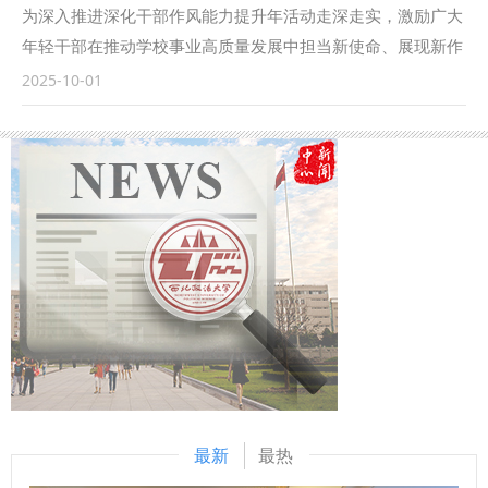
指导下，我校成立的“涉外刑事法治与国别检察司法研究中
为深入推进深化干部作风能力提升年活动走深走实，激励广大
心”各项工作稳步推进，已在区域国别检察研究、国际刑事司
年轻干部在推动学校事业高质量发展中担当新使命、展现新作
法协助、多语种法律数据库建设等方面取得一定成果。下一
为，9月18日—30日，学校举办了首届科级干部素质能力大
2025-10-01
步，将高质量推进涉外检察工作，依托中心进一步整合全校资
赛。 以赛促学，理论武装强底气 本次比赛是学校首次举办干
源，推动学校专家学者与检察实务专家的交流互动，建立常态
部素质能力大赛，面向全校正科级干部开放报名，共有119名
化研究协作机制，围绕涉外检察基础性理论和实践难题开展联
科级干部积极报名参赛。聚焦“能写、会说、善思、肯干”的干
合攻关，共同打造服务国家战略的涉外检察智库。 刘志远表
部核心素质能力要求，大赛设置了应知应会、公文写作和情景
示，最高人民检察院对涉外检察工作高度重视，西北政法大学
模拟展示三个模块的比赛。 应知应会通过笔试方式进行，主
始终心怀“国之大者”，在涉外法治领域取得了突出的成绩。涉
要考察科级干部对马克思主义理论和党的路线方针政策、习近
外刑事法治与国别检察司法研究中心先后配合完成中国—东盟
平新时代中国特色社会主义思想、党内法规以及有关政策文件
检察总长网站建设，编译东盟国家《刑法典》《刑事诉讼法
的熟悉掌握情况。公文写作通过机试方式进行，旨在考察科级
典》等二十余部法典等，在服务检察国际交流与合作方面发挥
干部的应急处突本领、组织协调能力和写作能力。通过“线上
了积极作用。下一步，希望学校进一步聚焦涉外检察工作，高
+线下”相结合的方式掀起比拼热潮，引导广大年轻干部不断深
质效做好智库服务，统筹好校内各部门、各研究机构的科研力
化党的创新理论学习，持续提升业务素质能力，切实将学习成
量形成研究特色，同时，进一步整合涉外检察实务人才，围绕
果和工作成效转化为推动事业发展的强大动力。 “本次比赛不
最新
最热
涉外检察人才培养工作搭建平台。 刘志远与我校刑事法学院
仅是素质能力的大练兵，更是思想的大练兵、作风的大练兵。