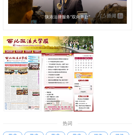
学习，提高系统学习与思考的能力；要树立正确的政绩观，把
服务师生作为成长根基与价值追求；要以“务实、担当、创
陕港法律服务“双向奔赴”
新”的优良作风，认真履职尽责，为推动学校事业高质量发展
贡献力量。 参赛选手潘龙说，“能在强手如林的比赛中获奖，
我倍感荣幸。这次经历让我深刻体会到，‘能写、会说、善思、
肯干’不仅是比赛要求，更是做好教学管理服务工作的基石。我
将把这份收获带回一线，继续当好连接师生、保障教学的‘螺丝
钉’，在平凡的岗位上为学校事业发展贡献自己全部的力量”。
以赛提能，锻造素质过硬干部队伍 本次比赛是加强学校干部
队伍建设的有力举措，也是推动广大干部大学习、大练兵、大
比武的重要手段，为全体科级干部搭建了学习、交流和展示的
舞台，全面检验了科级干部的理论素养、专业能力与综合素
质，有效激发了广大干部干事创业、争先创优的工作热情。
参赛选手汤强说：“此次科级干部素质能力大赛，对我而言是
一次难得的能力锻炼与自我审视契机。让我清晰看到了自己的
热词
知识盲区和能力短板。我将以此次比赛为新起点，立足工作实