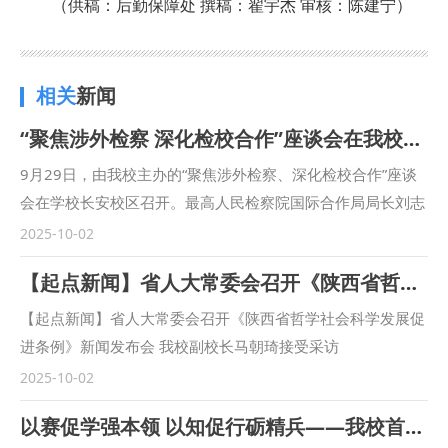
（供稿：后勤保障处 撰稿：翟宇杰 审核：陈建宁）
相关
新闻
“聚焦涉外检察 深化检校合作”座谈会在我校召开
9月29日，由我校主办的“聚焦涉外检察、深化检校合作”座谈
会在学校长安校区召开。最高人民检察院国际合作局局长刘志
远，陕西省人民检察院十一检察部主任李向锋，西安市人民检
2025-10-02
察院教育培训处负责人陈文龙，西安市长安区人民检察院副检
【起点新闻】省人大常委会召开《陕西省哲学社会科学发展促进条例》新闻发布会 我校副校长马朝琦接受采访
察长王蕾等出席会议。我校校长范九利出席会议并致辞，副校
长马朝琦主持会议。 范九利表示，涉外检察工作是国家涉外
【起点新闻】省人大常委会召开《陕西省哲学社会科学发展促
法治工作的重要方面，近年来，学校与各级检察机关深化交
进条例》新闻发布会 我校副校长马朝琦接受采访
流，不断拓展合作领域、合作范围，围绕中国检察学自主知识
https://qidian.sxtvs.com/timing/share/content/10654306
2025-10-02
体系构建、检察课题研究、检校人才互派交流、学生实习实训
以赛促学强本领 以知促行砺精兵——我校首届科级干部素质能力大赛圆满落幕
等方面开展了卓有成效的合作。在最高人民检察院国际合作局