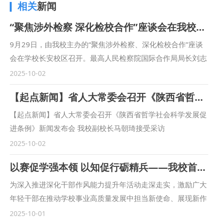
相关
新闻
“聚焦涉外检察 深化检校合作”座谈会在我校召开
9月29日，由我校主办的“聚焦涉外检察、深化检校合作”座谈
会在学校长安校区召开。最高人民检察院国际合作局局长刘志
远，陕西省人民检察院十一检察部主任李向锋，西安市人民检
2025-10-02
察院教育培训处负责人陈文龙，西安市长安区人民检察院副检
【起点新闻】省人大常委会召开《陕西省哲学社会科学发展促进条例》新闻发布会 我校副校长马朝琦接受采访
察长王蕾等出席会议。我校校长范九利出席会议并致辞，副校
长马朝琦主持会议。 范九利表示，涉外检察工作是国家涉外
【起点新闻】省人大常委会召开《陕西省哲学社会科学发展促
法治工作的重要方面，近年来，学校与各级检察机关深化交
进条例》新闻发布会 我校副校长马朝琦接受采访
流，不断拓展合作领域、合作范围，围绕中国检察学自主知识
https://qidian.sxtvs.com/timing/share/content/10654306
2025-10-02
体系构建、检察课题研究、检校人才互派交流、学生实习实训
以赛促学强本领 以知促行砺精兵——我校首届科级干部素质能力大赛圆满落幕
等方面开展了卓有成效的合作。在最高人民检察院国际合作局
指导下，我校成立的“涉外刑事法治与国别检察司法研究中
为深入推进深化干部作风能力提升年活动走深走实，激励广大
心”各项工作稳步推进，已在区域国别检察研究、国际刑事司
年轻干部在推动学校事业高质量发展中担当新使命、展现新作
法协助、多语种法律数据库建设等方面取得一定成果。下一
为，9月18日—30日，学校举办了首届科级干部素质能力大
2025-10-01