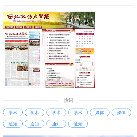
贡献力量。 参赛选手潘龙说，“能在强手如林的比赛中获奖，
我倍感荣幸。这次经历让我深刻体会到，‘能写、会说、善思、
肯干’不仅是比赛要求，更是做好教学管理服务工作的基石。我
将把这份收获带回一线，继续当好连接师生、保障教学的‘螺丝
钉’，在平凡的岗位上为学校事业发展贡献自己全部的力量”。
以赛提能，锻造素质过硬干部队伍 本次比赛是加强学校干部
队伍建设的有力举措，也是推动广大干部大学习、大练兵、大
比武的重要手段，为全体科级干部搭建了学习、交流和展示的
舞台，全面检验了科级干部的理论素养、专业能力与综合素
质，有效激发了广大干部干事创业、争先创优的工作热情。
参赛选手汤强说：“此次科级干部素质能力大赛，对我而言是
一次难得的能力锻炼与自我审视契机。让我清晰看到了自己的
热词
知识盲区和能力短板。我将以此次比赛为新起点，立足工作实
学术
学术
学术
学术
媒体
媒体
际查漏补缺，加强学习、努力工作，以更好的精神状态和能力
通知
通知
通知
通知
水平履职尽责。” “我深深感受到，这不仅仅是一场比赛，更是
一面审视自身不足的‘镜子’，一个锤炼过硬本领的‘熔炉’。让我