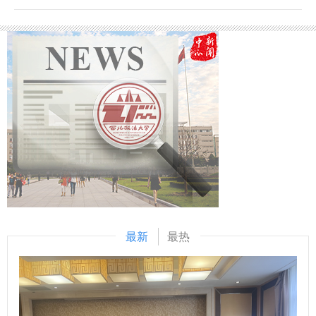
步，将高质量推进涉外检察工作，依托中心进一步整合全校资
赛。 以赛促学，理论武装强底气 本次比赛是学校首次举办干
源，推动学校专家学者与检察实务专家的交流互动，建立常态
部素质能力大赛，面向全校正科级干部开放报名，共有119名
化研究协作机制，围绕涉外检察基础性理论和实践难题开展联
科级干部积极报名参赛。聚焦“能写、会说、善思、肯干”的干
合攻关，共同打造服务国家战略的涉外检察智库。 刘志远表
部核心素质能力要求，大赛设置了应知应会、公文写作和情景
示，最高人民检察院对涉外检察工作高度重视，西北政法大学
模拟展示三个模块的比赛。 应知应会通过笔试方式进行，主
始终心怀“国之大者”，在涉外法治领域取得了突出的成绩。涉
要考察科级干部对马克思主义理论和党的路线方针政策、习近
外刑事法治与国别检察司法研究中心先后配合完成中国—东盟
平新时代中国特色社会主义思想、党内法规以及有关政策文件
检察总长网站建设，编译东盟国家《刑法典》《刑事诉讼法
的熟悉掌握情况。公文写作通过机试方式进行，旨在考察科级
典》等二十余部法典等，在服务检察国际交流与合作方面发挥
干部的应急处突本领、组织协调能力和写作能力。通过“线上
了积极作用。下一步，希望学校进一步聚焦涉外检察工作，高
+线下”相结合的方式掀起比拼热潮，引导广大年轻干部不断深
质效做好智库服务，统筹好校内各部门、各研究机构的科研力
化党的创新理论学习，持续提升业务素质能力，切实将学习成
量形成研究特色，同时，进一步整合涉外检察实务人才，围绕
果和工作成效转化为推动事业发展的强大动力。 “本次比赛不
最新
最热
涉外检察人才培养工作搭建平台。 刘志远与我校刑事法学院
仅是素质能力的大练兵，更是思想的大练兵、作风的大练兵。
院长冯卫国共同签署科研项目委托书 马朝琦宣布西北政法大
通过此次比赛，我们进一步强化了政治理论素养、夯实了业务
学涉外刑事法治与国别检察司法中心网站正式上线，由中心和
本领、增强了学习意识。下一步，我们将以此次比赛作为契
西北政法大学湾区研究院共同研发的“全球法律数据库”正式进
机，调准学习发展的坐标轴，提升争先创优的责任心，提高干