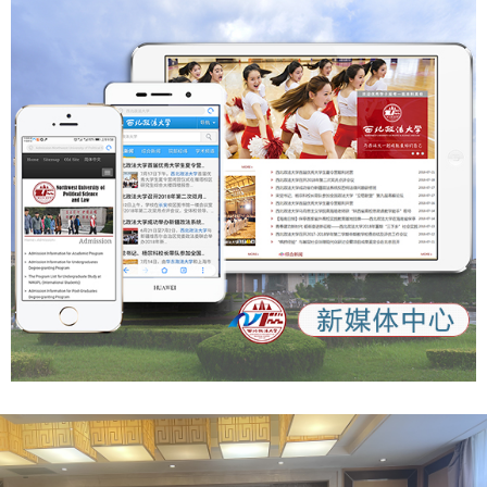
更加明确了作为一名科级干部所肩负的责任与使命，激励我未
来要立足本职岗位，不断提升服务师生、推动发展的能力与水
平。”参赛选手刘俊洁说。 本次比赛通过“以赛促学、以赛促
训、以赛提能”的创新形式，有效激发了年轻干部干事创业的
激情，提高了干部的业务能力和综合素质。学校将以本次比赛
为新的起点，构建常态化干部比赛培训机制，推动干部素质能
力与学校事业高质量发展同频共振，为加快推进高水平大学建
设贡献新的力量。 （供稿：党委组织部 撰稿：严芳 李月胤 审
核：李君）