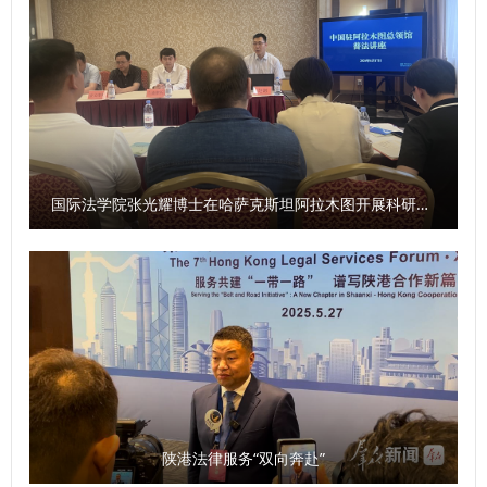
入试运行阶段。 学校发展规划与学科建设处、教务处、科研
事创业的加速度，力争在工作岗位上努力拼搏、再创佳
处、国际交流与合作处、经济学院、刑事法学院、民商法学
绩！”参赛选手李伟弟说。 以赛强技，擂台比武砺精兵 自大赛
院、经济法学院（知识产权学院）、国际法学院（国际仲裁学
启动以来，学校党委高度重视，加强组织领导，精心部署推
院）、国家安全学院（反恐怖主义法学院）、公安学院（公共
动，形成了广大干部积极参与的良好局面。在9月29日—30日
安全法学院）、外国语学院、图书馆以及涉外刑事法治与国别
举行的情景模拟展示比赛中，全体在校校领导、有关职能部门
检察司法研究中心、中亚法律查明中心、涉外法治研究中心、
负责人担任大赛评委，全程参加了比赛。 比赛现场，107名选
非洲研究院、北大法宝西安分公司等单位的主要负责人和学生
手通过随机抽题的方式，围绕模拟设置的各类问题提出解决思
国际法学院张光耀博士在哈萨克斯坦阿拉木图开展科研与社会服务活动
共计140余人参加会议。 （供稿：刑事法学院 撰稿：高晓伟
路和具体举措，充分展现了学校科级干部良好的工作作风和过
审核：孙学龙）
硬的素质能力。经过三个环节的激烈角逐，最终，李伟弟、刘
洋荣获一等奖，崔梁凡等4位同志荣获二等奖，邵大壮等6位同
志荣获三等奖，吴亢等10位同志荣获优秀奖。 9月30日，大
赛颁奖仪式在长安校区校务楼二楼报告厅举行。校党委副书记
郭武军作总结讲话。他强调，全体科级干部要进一步强化理论
学习，提高系统学习与思考的能力；要树立正确的政绩观，把
服务师生作为成长根基与价值追求；要以“务实、担当、创
陕港法律服务“双向奔赴”
新”的优良作风，认真履职尽责，为推动学校事业高质量发展