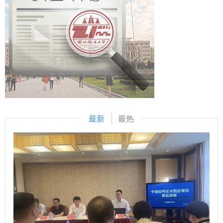
琦，陕西省哲学社会科学研究中心执行主任、陕西师范大学马
示，最高人民检察院对涉外检察工作高度重视，西北政法大学
事法律服务示范区（中央法务区）建设高质量发展，营造市场
克思主义学部部长袁祖社接受记者采访，对《条例》进行解
始终心怀“国之大者”，在涉外法治领域取得了突出的成绩。涉
化法治化国际化营商环境注入强劲的司法动能。涉外法治人才
读。 问：根据《条例》，哲学社会科学机构应当加强延安精
外刑事法治与国别检察司法研究中心先后配合完成中国—东盟
培养事关司法审判的国际形象，事关国家法治软实力的构建，
神、照金精神、西迁精神等伟大精神阐释研究。加强秦岭文
检察总长网站建设，编译东盟国家《刑法典》《刑事诉讼法
是涉外司法审判的基础性工程，西安中院和西北政法大学再次
化、黄河文化、长城文化、关中文化、黄土文化、汉水文化等
典》等二十余部法典等，在服务检察国际交流与合作方面发挥
院校携手、深化合作，加大涉外领域高层次法治人才培养力
中华优秀传统文化阐释研究。这条中对于伟大精神等的列举，
了积极作用。下一步，希望学校进一步聚焦涉外检察工作，高
度，进一步拓宽涉外法治人才培养路径，为涉外司法审判事业
主要依据什么？对于相关研究有哪些促进作用？ 马朝琦：延
质效做好智库服务，统筹好校内各部门、各研究机构的科研力
源源不断注入动能，努力搭建法学理论与司法实务深度融合的
安精神、照金精神、西迁精神，都是源发于陕西、彰显于陕
量形成研究特色，同时，进一步整合涉外检察实务人才，围绕
调研平台，加强人才互动交流，在全国法院涉外审判人才的大
西、实践于陕西的中国共产党人的伟大精神，三种精神同时位
最新
最热
涉外检察人才培养工作搭建平台。 刘志远与我校刑事法学院
队伍中凸显西安法院的地位作用，在服务高水平对外开放的新
列2021年国庆节前夕中央宣传部梳理并正式公布的第一批中
院长冯卫国共同签署科研项目委托书 马朝琦宣布西北政法大
征程上奋力谱写涉外司法审判勇争一流、走在前列的新篇章。
国共产党人精神谱系（共46种）。 《条例》特别列举这些伟
学涉外刑事法治与国别检察司法中心网站正式上线，由中心和
西北政法大学党委副书记、校长范九利在致辞中表示，陕西作
大精神，有利于我省广大社科工作者赓续红色血脉，传承红色
西北政法大学湾区研究院共同研发的“全球法律数据库”正式进
为古丝绸之路起点和“一带一路”核心枢纽，在国家开放与法治
基因，发扬革命先辈们的光荣传统和优良作风，在有效宣传、
入试运行阶段。 学校发展规划与学科建设处、教务处、科研
建设中肩负重任。西北政法大学作为法治人才培养的重要阵
研究、践行延安精神等党的宝贵精神财富的基础上，立足我省
处、国际交流与合作处、经济学院、刑事法学院、民商法学
地，将以此次签约为新起点，依托高校的学术积淀和西安中院
丰富的文化资源、鲜明的研究特色、深厚的学术积淀，坚定信
院、经济法学院（知识产权学院）、国际法学院（国际仲裁学
的司法实践沃土，紧扣陕西开放型经济和“一带一路”建设需
心、鼓足干劲、激发活力、释放潜能，更加专注于陕西高质量
院）、国家安全学院（反恐怖主义法学院）、公安学院（公共
求，优势互补，深度融合，积极推行“法官+学者”双导师制，