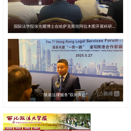
发展和国家重大战略需求，继往开来、扎实工作、锐意进取，
安全法学院）、外国语学院、图书馆以及涉外刑事法治与国别
在创新培养模式、强化实践教学、加强师资共建、深化理论研
不断谱写文化强省建设的华美篇章。 问：《条例》对新型智
检察司法研究中心、中亚法律查明中心、涉外法治研究中心、
究、拓展国际合作五个方面重点推进，让协同培养基地成为集
库建设作出了相关规定，请问陕西省哲学社会科学研究中心将
非洲研究院、北大法宝西安分公司等单位的主要负责人和学生
人才培养、科学研究、社会服务、国际交流于一体的示范平
如何贯彻《条例》，建强新型智库平台？ 袁祖社：陕西省哲
国际法学院张光耀博士在哈萨克斯坦阿拉木图开展科研与社会服务活动
共计140余人参加会议。 （供稿：刑事法学院 撰稿：高晓伟
台，为国家高水平开放和民族复兴贡献法治力量。 会议介绍
学社会科学研究中心由省教育厅、陕西师范大学共同建设，依
审核：孙学龙）
了《协议》的主要内容，即以“加强高校与法院涉外法治人才
托陕西师范大学学科优势，汇聚全省哲学社会科学力量，开展
双向交流与合作，实现资源共享，培养复合型高素质涉外法治
有组织的哲学社会科学研究。2025年，陕西省哲学社会科学
人才”为合作总则，通过共建协同培养基地、开展理论与实践
研究中心将贯彻落实《条例》，按照上级主管部门要求，紧紧
互补交流等合作方式，加强学校与法院之间的良性互动，从人
围绕地方经济社会发展，在课题发布、学术研究方面聚焦延安
才培养、理论研究、学术交流、智库共享等方面开展院校合
精神、照金精神、西迁精神开展工作；将聚焦陕西社会科学有
作。举办“西安法院法官讲堂”和专家学术交流，开展涉外法治
生力量，组建社科大军，不断扩大陕西省哲学社会科学研究中
人才订单式培养，搭建法学理论与司法实务调研平台，开展联
心的学术影响力，建设服务地方经济社会发展的高端新型智
陕港法律服务“双向奔赴”
合调研和学术研究，共同总结法治实践经验和典型司法判例，
库，为地方经济社会发展贡献力量。 问：《条例》规定，本
利用双方外事交流平台，讲好中国涉外法治故事。 签约暨揭
省加强哲学社会科学科研诚信工作，建立健全教育引导、监督
牌仪式结束后，与会代表实地参观了西安法院法官干警交流平
惩治职责明确、高效协同的科研诚信管理体系。您如何看待这
台，并围绕“涉外法治人才培养”主题开展了深入的座谈交流。
一规定？ 袁祖社：学术诚信是十分关键的问题，是学术研究
座谈会上，西安中院介绍了涉外案件审理及涉外法治人才培养