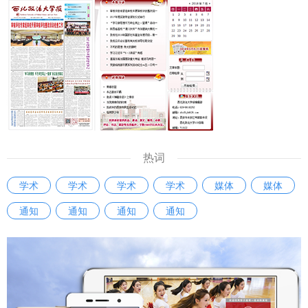
的根本。学者在进行学术研究过程中，必须增强学术自律。学
工作情况，来自西北政法大学、西安市司法局、西安仲裁委员
术诚信的问题目前不仅存在于大学，也存在于一些研究机构。
会、西安市律师协会以及莲湖区人民法院、雁塔区人民法院的
建立健全科研诚信管理制度是十分必要的。 同时，知识产权
同志围绕涉外法律服务的工作经验、涉外法治人才培养的意见
问题也应该得到重视。《条例》的出台释放了信号，即哲学社
建议等方面进行了交流发言，凝聚了智慧，达成了共识。今
会科学研究成果的权益需要被重视。如果学者的知识产权无法
后，西安法院将紧扣国家涉外法治建设需求，注重协同配合，
得到有效保护，必然会滋生造假现象。应该明确学术成果归
坚持审判一线实践锻炼，不断强化教育培训阵地作用，通过加
属、使用权限、收益分配等标准，加强对学术期刊、数据库平
大学术调研工作力度，搭建交流互鉴成长平台，携手共进，以
台的监管，避免变相侵占作者权益，引导社科工作者增强维权
创新思维、务实举措，培养出一批政治立场坚定、专业素质过
意识。 问：《条例》出台将产生哪些积极影响？ 马朝琦：
热词
硬、通晓国际规则、精通涉外法律实务的涉外法治人才，为我
《条例》将会在三个方面产生积极影响。 一是进一步完善我
学术
学术
学术
学术
媒体
媒体
国涉外法治建设贡献更多力量。 【中国新闻网】【阳光网】
省哲学社会科学发展的体制机制，推动系统运行高效顺畅。
【人民周刊网】【今日头条】【起点新闻】【三秦都市报】西
通知
通知
通知
通知
《条例》坚持党的全面领导推动哲学社会科学工作的根本要
安市中级人民法院与西北政法大学联合建立涉外法治人才协同
求，进一步理顺我省哲学社会科学工作的领导体制和运行机
培养基地：
制，有利于相关部门在推动哲学社会科学工作高质量发展中凝
https://m.chinanews.com/wap/detail/chs/zw/10490348.sh
聚共识、汇聚智慧、积聚合力。 二是进一步明确我省哲学社
tml http://mwap.iygw.cn/2025/0927/323315.html
会科学发展的基本方位，推动工作实施增效提质。《条例》坚
https://www.peopleweekly.cn/html/2025/jizhezaixian_092