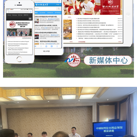
持立足陕西实际形成陕西标识的重要要求，通过明确优化学
8/257312.html
科、激励创新、人才发展和聚焦特色等规定，进一步厘明我省
https://m.toutiao.com/article/7554693155212296719/sha
哲学社会科学学科体系、学术体系、话语体系的布局重点和方
re_uid=MS4wLjABAAAAyFHUFvmEuW4JD0N4nfHQef-
位导向，利于党校、社会科学院、高等学校等哲学社会科学机
6WWiWqSI0j-
构和工作者坚定立场、明确主业、创新成果。 三是进一步激
iF4tMrmdw&share_did=MS4wLjACAAAAMHieo4h_EjwNQr
发我省哲学社会科学发展的巨大潜能，推动成果产出精彩纷
vjP5d6x3O4bhRoyX4Q0ESI72gVjgAX6grNMHwwtjhjgGbE
呈。《条例》通过明确实施机制、普及职责、社会支持和宣传
G5VX&upstream_biz=client_share&app=news_article&cate
发布等规定，进一步厘定我省哲学社会科学成果发布、交流活
gory_new=profile_all×tamp=1758964530&share_token=d
动和社会参与的工作方式和脉络结构，利于激励人才和研究成
6476941-1333-4e61-903d-d71e518ebd87
果在为祖国、为人民立德立言中成就自我、实现价值。（群众
https://qidian.sxtvs.com/timing/share/content/10652663
新闻记者 王姿颐） 【群众新闻】 《陕西省哲学社会科学发展
https://qinwen.sanqin.com/app/template/displayTemplate
促进条例》解读
/news/newsDetail/7011/11348900.html?isShare=true
https://xzzsx.sxdaily.com.cn/app/template/displayTemplat
e/news/newsDetail/18499/11357072.html?isShare=true