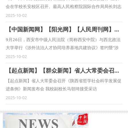
会在学校长安校区召开。最高人民检察院国际合作局局长刘志
远，陕西省人民检察院十一检察部主任李向锋，西安市人民检
2025-10-02
察院教育培训处负责人陈文龙，西安市长安区人民检察院副检
【中国新闻网】【阳光网】【人民周刊网】【今日头条】【起点新闻】【三秦都市报】西安市中级人民法院与西北政法大学联合建立涉外法治人才协同培养基地
察长王蕾等出席会议。我校校长范九利出席会议并致辞，副校
长马朝琦主持会议。 范九利表示，涉外检察工作是国家涉外
9月26日，西安市中级人民法院（简称西安中院）与西北政法
法治工作的重要方面，近年来，学校与各级检察机关深化交
大学举行《涉外法治人才协同培养基地共建协议》签约暨“涉
流，不断拓展合作领域、合作范围，围绕中国检察学自主知识
外法治人才协同培养基地”揭牌仪式。西安中院党组书记、院
2025-10-02
体系构建、检察课题研究、检校人才互派交流、学生实习实训
长赵雷，西北政法大学党委副书记、校长范九利出席会议并致
【起点新闻】【群众新闻】省人大常委会召开《陕西省哲学社会科学发展促进条例》新闻发布会 我校副校长马朝琦接受采访
等方面开展了卓有成效的合作。在最高人民检察院国际合作局
辞，共同为“涉外法治人才协同培养基地”揭牌。西安中院审判
指导下，我校成立的“涉外刑事法治与国别检察司法研究中
委员会专职委员张曼慧与西北政法大学副校长张荣刚签署《涉
【起点新闻】省人大常委会召开《陕西省哲学社会科学发展促
心”各项工作稳步推进，已在区域国别检察研究、国际刑事司
外法治人才协同培养基地共建协议》（简称《协议》）。 西
进条例》新闻发布会 我校副校长马朝琦接受采访
法协助、多语种法律数据库建设等方面取得一定成果。下一
安中院党组书记、院长赵雷首先致辞。他指出，西安作为“一
https://qidian.sxtvs.com/timing/share/content/10654306
2025-10-02
步，将高质量推进涉外检察工作，依托中心进一步整合全校资
带一路”重要节点城市，成为内陆型对外开放的新前沿，涉外
陕西省十四届人大常委会第十八次会议审议通过《陕西省哲学
源，推动学校专家学者与检察实务专家的交流互动，建立常态
司法审判工作面临新任务新要求。西安法院必须紧扣以审判工
社会科学发展促进条例》（以下简称《条例》），《条例》于
化研究协作机制，围绕涉外检察基础性理论和实践难题开展联
作现代化支撑和服务中国式现代化的时代课题，立足全国大
9月底正式公布。 日前，西北政法大学副校长、二级教授马朝
合攻关，共同打造服务国家战略的涉外检察智库。 刘志远表
局，树立世界眼光，打开国际视野，为推动“一带一路”国际商