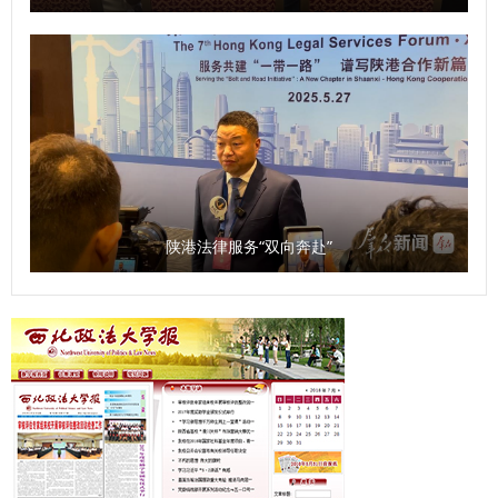
共计140余人参加会议。 （供稿：刑事法学院 撰稿：高晓伟
精神、照金精神、西迁精神开展工作；将聚焦陕西社会科学有
路和具体举措，充分展现了学校科级干部良好的工作作风和过
审核：孙学龙）
生力量，组建社科大军，不断扩大陕西省哲学社会科学研究中
硬的素质能力。经过三个环节的激烈角逐，最终，李伟弟、刘
心的学术影响力，建设服务地方经济社会发展的高端新型智
洋荣获一等奖，崔梁凡等4位同志荣获二等奖，邵大壮等6位同
库，为地方经济社会发展贡献力量。 问：《条例》规定，本
志荣获三等奖，吴亢等10位同志荣获优秀奖。 9月30日，大
省加强哲学社会科学科研诚信工作，建立健全教育引导、监督
赛颁奖仪式在长安校区校务楼二楼报告厅举行。校党委副书记
惩治职责明确、高效协同的科研诚信管理体系。您如何看待这
郭武军作总结讲话。他强调，全体科级干部要进一步强化理论
一规定？ 袁祖社：学术诚信是十分关键的问题，是学术研究
学习，提高系统学习与思考的能力；要树立正确的政绩观，把
的根本。学者在进行学术研究过程中，必须增强学术自律。学
服务师生作为成长根基与价值追求；要以“务实、担当、创
陕港法律服务“双向奔赴”
术诚信的问题目前不仅存在于大学，也存在于一些研究机构。
新”的优良作风，认真履职尽责，为推动学校事业高质量发展
建立健全科研诚信管理制度是十分必要的。 同时，知识产权
贡献力量。 参赛选手潘龙说，“能在强手如林的比赛中获奖，
问题也应该得到重视。《条例》的出台释放了信号，即哲学社
我倍感荣幸。这次经历让我深刻体会到，‘能写、会说、善思、
会科学研究成果的权益需要被重视。如果学者的知识产权无法
肯干’不仅是比赛要求，更是做好教学管理服务工作的基石。我
得到有效保护，必然会滋生造假现象。应该明确学术成果归
将把这份收获带回一线，继续当好连接师生、保障教学的‘螺丝
属、使用权限、收益分配等标准，加强对学术期刊、数据库平
钉’，在平凡的岗位上为学校事业发展贡献自己全部的力量”。
台的监管，避免变相侵占作者权益，引导社科工作者增强维权
以赛提能，锻造素质过硬干部队伍 本次比赛是加强学校干部
意识。 问：《条例》出台将产生哪些积极影响？ 马朝琦：
队伍建设的有力举措，也是推动广大干部大学习、大练兵、大