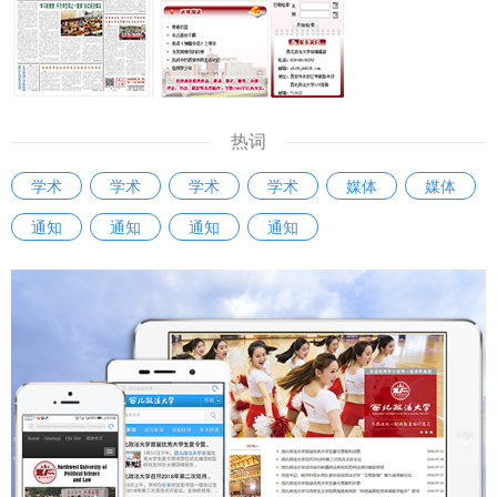
《条例》将会在三个方面产生积极影响。 一是进一步完善我
比武的重要手段，为全体科级干部搭建了学习、交流和展示的
省哲学社会科学发展的体制机制，推动系统运行高效顺畅。
舞台，全面检验了科级干部的理论素养、专业能力与综合素
《条例》坚持党的全面领导推动哲学社会科学工作的根本要
质，有效激发了广大干部干事创业、争先创优的工作热情。
求，进一步理顺我省哲学社会科学工作的领导体制和运行机
参赛选手汤强说：“此次科级干部素质能力大赛，对我而言是
制，有利于相关部门在推动哲学社会科学工作高质量发展中凝
一次难得的能力锻炼与自我审视契机。让我清晰看到了自己的
热词
聚共识、汇聚智慧、积聚合力。 二是进一步明确我省哲学社
知识盲区和能力短板。我将以此次比赛为新起点，立足工作实
学术
学术
学术
学术
媒体
媒体
会科学发展的基本方位，推动工作实施增效提质。《条例》坚
际查漏补缺，加强学习、努力工作，以更好的精神状态和能力
持立足陕西实际形成陕西标识的重要要求，通过明确优化学
通知
通知
通知
通知
水平履职尽责。” “我深深感受到，这不仅仅是一场比赛，更是
科、激励创新、人才发展和聚焦特色等规定，进一步厘明我省
一面审视自身不足的‘镜子’，一个锤炼过硬本领的‘熔炉’。让我
哲学社会科学学科体系、学术体系、话语体系的布局重点和方
更加明确了作为一名科级干部所肩负的责任与使命，激励我未
位导向，利于党校、社会科学院、高等学校等哲学社会科学机
来要立足本职岗位，不断提升服务师生、推动发展的能力与水
构和工作者坚定立场、明确主业、创新成果。 三是进一步激
平。”参赛选手刘俊洁说。 本次比赛通过“以赛促学、以赛促
发我省哲学社会科学发展的巨大潜能，推动成果产出精彩纷
训、以赛提能”的创新形式，有效激发了年轻干部干事创业的
呈。《条例》通过明确实施机制、普及职责、社会支持和宣传
激情，提高了干部的业务能力和综合素质。学校将以本次比赛
发布等规定，进一步厘定我省哲学社会科学成果发布、交流活
为新的起点，构建常态化干部比赛培训机制，推动干部素质能
动和社会参与的工作方式和脉络结构，利于激励人才和研究成
力与学校事业高质量发展同频共振，为加快推进高水平大学建