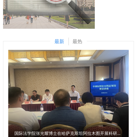
检察总长网站建设，编译东盟国家《刑法典》《刑事诉讼法
列2021年国庆节前夕中央宣传部梳理并正式公布的第一批中
的熟悉掌握情况。公文写作通过机试方式进行，旨在考察科级
典》等二十余部法典等，在服务检察国际交流与合作方面发挥
国共产党人精神谱系（共46种）。 《条例》特别列举这些伟
干部的应急处突本领、组织协调能力和写作能力。通过“线上
了积极作用。下一步，希望学校进一步聚焦涉外检察工作，高
大精神，有利于我省广大社科工作者赓续红色血脉，传承红色
+线下”相结合的方式掀起比拼热潮，引导广大年轻干部不断深
质效做好智库服务，统筹好校内各部门、各研究机构的科研力
基因，发扬革命先辈们的光荣传统和优良作风，在有效宣传、
化党的创新理论学习，持续提升业务素质能力，切实将学习成
量形成研究特色，同时，进一步整合涉外检察实务人才，围绕
研究、践行延安精神等党的宝贵精神财富的基础上，立足我省
果和工作成效转化为推动事业发展的强大动力。 “本次比赛不
最新
最热
涉外检察人才培养工作搭建平台。 刘志远与我校刑事法学院
丰富的文化资源、鲜明的研究特色、深厚的学术积淀，坚定信
仅是素质能力的大练兵，更是思想的大练兵、作风的大练兵。
院长冯卫国共同签署科研项目委托书 马朝琦宣布西北政法大
心、鼓足干劲、激发活力、释放潜能，更加专注于陕西高质量
通过此次比赛，我们进一步强化了政治理论素养、夯实了业务
学涉外刑事法治与国别检察司法中心网站正式上线，由中心和
发展和国家重大战略需求，继往开来、扎实工作、锐意进取，
本领、增强了学习意识。下一步，我们将以此次比赛作为契
西北政法大学湾区研究院共同研发的“全球法律数据库”正式进
不断谱写文化强省建设的华美篇章。 问：《条例》对新型智
机，调准学习发展的坐标轴，提升争先创优的责任心，提高干
入试运行阶段。 学校发展规划与学科建设处、教务处、科研
库建设作出了相关规定，请问陕西省哲学社会科学研究中心将
事创业的加速度，力争在工作岗位上努力拼搏、再创佳
处、国际交流与合作处、经济学院、刑事法学院、民商法学
如何贯彻《条例》，建强新型智库平台？ 袁祖社：陕西省哲
绩！”参赛选手李伟弟说。 以赛强技，擂台比武砺精兵 自大赛
院、经济法学院（知识产权学院）、国际法学院（国际仲裁学
学社会科学研究中心由省教育厅、陕西师范大学共同建设，依
启动以来，学校党委高度重视，加强组织领导，精心部署推
院）、国家安全学院（反恐怖主义法学院）、公安学院（公共
托陕西师范大学学科优势，汇聚全省哲学社会科学力量，开展
动，形成了广大干部积极参与的良好局面。在9月29日—30日
安全法学院）、外国语学院、图书馆以及涉外刑事法治与国别
有组织的哲学社会科学研究。2025年，陕西省哲学社会科学
举行的情景模拟展示比赛中，全体在校校领导、有关职能部门
检察司法研究中心、中亚法律查明中心、涉外法治研究中心、
研究中心将贯彻落实《条例》，按照上级主管部门要求，紧紧
负责人担任大赛评委，全程参加了比赛。 比赛现场，107名选
非洲研究院、北大法宝西安分公司等单位的主要负责人和学生
围绕地方经济社会发展，在课题发布、学术研究方面聚焦延安
手通过随机抽题的方式，围绕模拟设置的各类问题提出解决思
国际法学院张光耀博士在哈萨克斯坦阿拉木图开展科研与社会服务活动