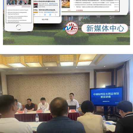
果在为祖国、为人民立德立言中成就自我、实现价值。（群众
设贡献新的力量。 （供稿：党委组织部 撰稿：严芳 李月胤 审
新闻记者 王姿颐） 【群众新闻】 《陕西省哲学社会科学发展
核：李君）
促进条例》解读
https://xzzsx.sxdaily.com.cn/app/template/displayTemplat
e/news/newsDetail/18499/11357072.html?isShare=true