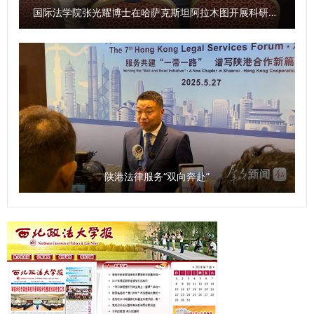
非洲研究院、北大法宝西安分公司等单位的主要负责人和学生
人才培养、科学研究、社会服务、国际交流于一体的示范平
如何贯彻《条例》，建强新型智库平台？ 袁祖社：陕西省哲
国际法学院张光耀博士在哈萨克斯坦阿拉木图开展科研与社会服务活动
共计140余人参加会议。 （供稿：刑事法学院 撰稿：高晓伟
台，为国家高水平开放和民族复兴贡献法治力量。 会议介绍
学社会科学研究中心由省教育厅、陕西师范大学共同建设，依
审核：孙学龙）
了《协议》的主要内容，即以“加强高校与法院涉外法治人才
托陕西师范大学学科优势，汇聚全省哲学社会科学力量，开展
双向交流与合作，实现资源共享，培养复合型高素质涉外法治
有组织的哲学社会科学研究。2025年，陕西省哲学社会科学
人才”为合作总则，通过共建协同培养基地、开展理论与实践
研究中心将贯彻落实《条例》，按照上级主管部门要求，紧紧
互补交流等合作方式，加强学校与法院之间的良性互动，从人
围绕地方经济社会发展，在课题发布、学术研究方面聚焦延安
才培养、理论研究、学术交流、智库共享等方面开展院校合
精神、照金精神、西迁精神开展工作；将聚焦陕西社会科学有
作。举办“西安法院法官讲堂”和专家学术交流，开展涉外法治
生力量，组建社科大军，不断扩大陕西省哲学社会科学研究中
人才订单式培养，搭建法学理论与司法实务调研平台，开展联
心的学术影响力，建设服务地方经济社会发展的高端新型智
陕港法律服务“双向奔赴”
合调研和学术研究，共同总结法治实践经验和典型司法判例，
库，为地方经济社会发展贡献力量。 问：《条例》规定，本
利用双方外事交流平台，讲好中国涉外法治故事。 签约暨揭
省加强哲学社会科学科研诚信工作，建立健全教育引导、监督
牌仪式结束后，与会代表实地参观了西安法院法官干警交流平
惩治职责明确、高效协同的科研诚信管理体系。您如何看待这
台，并围绕“涉外法治人才培养”主题开展了深入的座谈交流。
一规定？ 袁祖社：学术诚信是十分关键的问题，是学术研究
座谈会上，西安中院介绍了涉外案件审理及涉外法治人才培养
的根本。学者在进行学术研究过程中，必须增强学术自律。学
工作情况，来自西北政法大学、西安市司法局、西安仲裁委员
术诚信的问题目前不仅存在于大学，也存在于一些研究机构。
会、西安市律师协会以及莲湖区人民法院、雁塔区人民法院的
建立健全科研诚信管理制度是十分必要的。 同时，知识产权