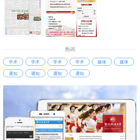
同志围绕涉外法律服务的工作经验、涉外法治人才培养的意见
问题也应该得到重视。《条例》的出台释放了信号，即哲学社
建议等方面进行了交流发言，凝聚了智慧，达成了共识。今
会科学研究成果的权益需要被重视。如果学者的知识产权无法
后，西安法院将紧扣国家涉外法治建设需求，注重协同配合，
得到有效保护，必然会滋生造假现象。应该明确学术成果归
坚持审判一线实践锻炼，不断强化教育培训阵地作用，通过加
属、使用权限、收益分配等标准，加强对学术期刊、数据库平
大学术调研工作力度，搭建交流互鉴成长平台，携手共进，以
台的监管，避免变相侵占作者权益，引导社科工作者增强维权
创新思维、务实举措，培养出一批政治立场坚定、专业素质过
意识。 问：《条例》出台将产生哪些积极影响？ 马朝琦：
热词
硬、通晓国际规则、精通涉外法律实务的涉外法治人才，为我
《条例》将会在三个方面产生积极影响。 一是进一步完善我
学术
学术
学术
学术
媒体
媒体
国涉外法治建设贡献更多力量。 【中国新闻网】【阳光网】
省哲学社会科学发展的体制机制，推动系统运行高效顺畅。
【人民周刊网】【今日头条】【起点新闻】【三秦都市报】西
通知
通知
通知
通知
《条例》坚持党的全面领导推动哲学社会科学工作的根本要
安市中级人民法院与西北政法大学联合建立涉外法治人才协同
求，进一步理顺我省哲学社会科学工作的领导体制和运行机
培养基地：
制，有利于相关部门在推动哲学社会科学工作高质量发展中凝
https://m.chinanews.com/wap/detail/chs/zw/10490348.sh
聚共识、汇聚智慧、积聚合力。 二是进一步明确我省哲学社
tml http://mwap.iygw.cn/2025/0927/323315.html
会科学发展的基本方位，推动工作实施增效提质。《条例》坚
https://www.peopleweekly.cn/html/2025/jizhezaixian_092
持立足陕西实际形成陕西标识的重要要求，通过明确优化学
8/257312.html
科、激励创新、人才发展和聚焦特色等规定，进一步厘明我省
https://m.toutiao.com/article/7554693155212296719/sha
哲学社会科学学科体系、学术体系、话语体系的布局重点和方