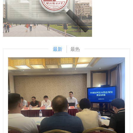
外刑事法治与国别检察司法研究中心先后配合完成中国—东盟
培养事关司法审判的国际形象，事关国家法治软实力的构建，
神、照金精神、西迁精神等伟大精神阐释研究。加强秦岭文
检察总长网站建设，编译东盟国家《刑法典》《刑事诉讼法
是涉外司法审判的基础性工程，西安中院和西北政法大学再次
化、黄河文化、长城文化、关中文化、黄土文化、汉水文化等
典》等二十余部法典等，在服务检察国际交流与合作方面发挥
院校携手、深化合作，加大涉外领域高层次法治人才培养力
中华优秀传统文化阐释研究。这条中对于伟大精神等的列举，
了积极作用。下一步，希望学校进一步聚焦涉外检察工作，高
度，进一步拓宽涉外法治人才培养路径，为涉外司法审判事业
主要依据什么？对于相关研究有哪些促进作用？ 马朝琦：延
质效做好智库服务，统筹好校内各部门、各研究机构的科研力
源源不断注入动能，努力搭建法学理论与司法实务深度融合的
安精神、照金精神、西迁精神，都是源发于陕西、彰显于陕
量形成研究特色，同时，进一步整合涉外检察实务人才，围绕
调研平台，加强人才互动交流，在全国法院涉外审判人才的大
西、实践于陕西的中国共产党人的伟大精神，三种精神同时位
最新
最热
涉外检察人才培养工作搭建平台。 刘志远与我校刑事法学院
队伍中凸显西安法院的地位作用，在服务高水平对外开放的新
列2021年国庆节前夕中央宣传部梳理并正式公布的第一批中
院长冯卫国共同签署科研项目委托书 马朝琦宣布西北政法大
征程上奋力谱写涉外司法审判勇争一流、走在前列的新篇章。
国共产党人精神谱系（共46种）。 《条例》特别列举这些伟
学涉外刑事法治与国别检察司法中心网站正式上线，由中心和
西北政法大学党委副书记、校长范九利在致辞中表示，陕西作
大精神，有利于我省广大社科工作者赓续红色血脉，传承红色
西北政法大学湾区研究院共同研发的“全球法律数据库”正式进
为古丝绸之路起点和“一带一路”核心枢纽，在国家开放与法治
基因，发扬革命先辈们的光荣传统和优良作风，在有效宣传、
入试运行阶段。 学校发展规划与学科建设处、教务处、科研
建设中肩负重任。西北政法大学作为法治人才培养的重要阵
研究、践行延安精神等党的宝贵精神财富的基础上，立足我省
处、国际交流与合作处、经济学院、刑事法学院、民商法学
地，将以此次签约为新起点，依托高校的学术积淀和西安中院
丰富的文化资源、鲜明的研究特色、深厚的学术积淀，坚定信
院、经济法学院（知识产权学院）、国际法学院（国际仲裁学
的司法实践沃土，紧扣陕西开放型经济和“一带一路”建设需
心、鼓足干劲、激发活力、释放潜能，更加专注于陕西高质量
院）、国家安全学院（反恐怖主义法学院）、公安学院（公共
求，优势互补，深度融合，积极推行“法官+学者”双导师制，
发展和国家重大战略需求，继往开来、扎实工作、锐意进取，
安全法学院）、外国语学院、图书馆以及涉外刑事法治与国别
在创新培养模式、强化实践教学、加强师资共建、深化理论研
不断谱写文化强省建设的华美篇章。 问：《条例》对新型智
检察司法研究中心、中亚法律查明中心、涉外法治研究中心、
究、拓展国际合作五个方面重点推进，让协同培养基地成为集
库建设作出了相关规定，请问陕西省哲学社会科学研究中心将