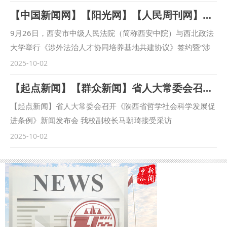
察院教育培训处负责人陈文龙，西安市长安区人民检察院副检
【中国新闻网】【阳光网】【人民周刊网】【今日头条】【起点新闻】【三秦都市报】西安市中级人民法院与西北政法大学联合建立涉外法治人才协同培养基地
察长王蕾等出席会议。我校校长范九利出席会议并致辞，副校
长马朝琦主持会议。 范九利表示，涉外检察工作是国家涉外
9月26日，西安市中级人民法院（简称西安中院）与西北政法
法治工作的重要方面，近年来，学校与各级检察机关深化交
大学举行《涉外法治人才协同培养基地共建协议》签约暨“涉
流，不断拓展合作领域、合作范围，围绕中国检察学自主知识
外法治人才协同培养基地”揭牌仪式。西安中院党组书记、院
2025-10-02
体系构建、检察课题研究、检校人才互派交流、学生实习实训
长赵雷，西北政法大学党委副书记、校长范九利出席会议并致
【起点新闻】【群众新闻】省人大常委会召开《陕西省哲学社会科学发展促进条例》新闻发布会 我校副校长马朝琦接受采访
等方面开展了卓有成效的合作。在最高人民检察院国际合作局
辞，共同为“涉外法治人才协同培养基地”揭牌。西安中院审判
指导下，我校成立的“涉外刑事法治与国别检察司法研究中
委员会专职委员张曼慧与西北政法大学副校长张荣刚签署《涉
【起点新闻】省人大常委会召开《陕西省哲学社会科学发展促
心”各项工作稳步推进，已在区域国别检察研究、国际刑事司
外法治人才协同培养基地共建协议》（简称《协议》）。 西
进条例》新闻发布会 我校副校长马朝琦接受采访
法协助、多语种法律数据库建设等方面取得一定成果。下一
安中院党组书记、院长赵雷首先致辞。他指出，西安作为“一
https://qidian.sxtvs.com/timing/share/content/10654306
2025-10-02
步，将高质量推进涉外检察工作，依托中心进一步整合全校资
带一路”重要节点城市，成为内陆型对外开放的新前沿，涉外
陕西省十四届人大常委会第十八次会议审议通过《陕西省哲学
源，推动学校专家学者与检察实务专家的交流互动，建立常态
司法审判工作面临新任务新要求。西安法院必须紧扣以审判工
社会科学发展促进条例》（以下简称《条例》），《条例》于
化研究协作机制，围绕涉外检察基础性理论和实践难题开展联
作现代化支撑和服务中国式现代化的时代课题，立足全国大
9月底正式公布。 日前，西北政法大学副校长、二级教授马朝
合攻关，共同打造服务国家战略的涉外检察智库。 刘志远表
局，树立世界眼光，打开国际视野，为推动“一带一路”国际商
琦，陕西省哲学社会科学研究中心执行主任、陕西师范大学马
示，最高人民检察院对涉外检察工作高度重视，西北政法大学
事法律服务示范区（中央法务区）建设高质量发展，营造市场
克思主义学部部长袁祖社接受记者采访，对《条例》进行解
始终心怀“国之大者”，在涉外法治领域取得了突出的成绩。涉
化法治化国际化营商环境注入强劲的司法动能。涉外法治人才
读。 问：根据《条例》，哲学社会科学机构应当加强延安精