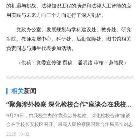
的机遇与挑战、法律知识工程的演进和法律人工智能的应
用实践与未来方向三个方面进行了深入剖析。
党政办公室、发展规划与学科建设处、教务处、研究
生院、教师发展中心、科研处、后勤保障处、图书馆相关
负责同志与师生代表参加活动。
（供稿：党委宣传部 撰稿：潘明路 审核：燕福民）
相关
新闻
“聚焦涉外检察 深化检校合作”座谈会在我校召开
9月29日，由我校主办的“聚焦涉外检察、深化检校合作”座谈
会在学校长安校区召开。最高人民检察院国际合作局局长刘志
远，陕西省人民检察院十一检察部主任李向锋，西安市人民检
2025-10-02