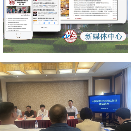
re_uid=MS4wLjABAAAAyFHUFvmEuW4JD0N4nfHQef-
位导向，利于党校、社会科学院、高等学校等哲学社会科学机
6WWiWqSI0j-
构和工作者坚定立场、明确主业、创新成果。 三是进一步激
iF4tMrmdw&share_did=MS4wLjACAAAAMHieo4h_EjwNQr
发我省哲学社会科学发展的巨大潜能，推动成果产出精彩纷
vjP5d6x3O4bhRoyX4Q0ESI72gVjgAX6grNMHwwtjhjgGbE
呈。《条例》通过明确实施机制、普及职责、社会支持和宣传
G5VX&upstream_biz=client_share&app=news_article&cate
发布等规定，进一步厘定我省哲学社会科学成果发布、交流活
gory_new=profile_all×tamp=1758964530&share_token=d
动和社会参与的工作方式和脉络结构，利于激励人才和研究成
6476941-1333-4e61-903d-d71e518ebd87
果在为祖国、为人民立德立言中成就自我、实现价值。（群众
https://qidian.sxtvs.com/timing/share/content/10652663
新闻记者 王姿颐） 【群众新闻】 《陕西省哲学社会科学发展
https://qinwen.sanqin.com/app/template/displayTemplate
促进条例》解读
/news/newsDetail/7011/11348900.html?isShare=true
https://xzzsx.sxdaily.com.cn/app/template/displayTemplat
e/news/newsDetail/18499/11357072.html?isShare=true