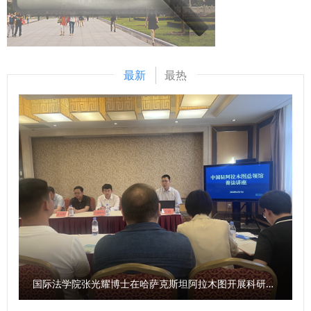
典》等二十余部法典等，在服务检察国际交流与合作方面发挥
院校携手、深化合作，加大涉外领域高层次法治人才培养力
中华优秀传统文化阐释研究。这条中对于伟大精神等的列举，
了积极作用。下一步，希望学校进一步聚焦涉外检察工作，高
度，进一步拓宽涉外法治人才培养路径，为涉外司法审判事业
主要依据什么？对于相关研究有哪些促进作用？ 马朝琦：延
质效做好智库服务，统筹好校内各部门、各研究机构的科研力
源源不断注入动能，努力搭建法学理论与司法实务深度融合的
安精神、照金精神、西迁精神，都是源发于陕西、彰显于陕
量形成研究特色，同时，进一步整合涉外检察实务人才，围绕
调研平台，加强人才互动交流，在全国法院涉外审判人才的大
西、实践于陕西的中国共产党人的伟大精神，三种精神同时位
最新
最热
涉外检察人才培养工作搭建平台。 刘志远与我校刑事法学院
队伍中凸显西安法院的地位作用，在服务高水平对外开放的新
列2021年国庆节前夕中央宣传部梳理并正式公布的第一批中
院长冯卫国共同签署科研项目委托书 马朝琦宣布西北政法大
征程上奋力谱写涉外司法审判勇争一流、走在前列的新篇章。
国共产党人精神谱系（共46种）。 《条例》特别列举这些伟
学涉外刑事法治与国别检察司法中心网站正式上线，由中心和
西北政法大学党委副书记、校长范九利在致辞中表示，陕西作
大精神，有利于我省广大社科工作者赓续红色血脉，传承红色
西北政法大学湾区研究院共同研发的“全球法律数据库”正式进
为古丝绸之路起点和“一带一路”核心枢纽，在国家开放与法治
基因，发扬革命先辈们的光荣传统和优良作风，在有效宣传、
入试运行阶段。 学校发展规划与学科建设处、教务处、科研
建设中肩负重任。西北政法大学作为法治人才培养的重要阵
研究、践行延安精神等党的宝贵精神财富的基础上，立足我省
处、国际交流与合作处、经济学院、刑事法学院、民商法学
地，将以此次签约为新起点，依托高校的学术积淀和西安中院
丰富的文化资源、鲜明的研究特色、深厚的学术积淀，坚定信
院、经济法学院（知识产权学院）、国际法学院（国际仲裁学
的司法实践沃土，紧扣陕西开放型经济和“一带一路”建设需
心、鼓足干劲、激发活力、释放潜能，更加专注于陕西高质量
院）、国家安全学院（反恐怖主义法学院）、公安学院（公共
求，优势互补，深度融合，积极推行“法官+学者”双导师制，
发展和国家重大战略需求，继往开来、扎实工作、锐意进取，
安全法学院）、外国语学院、图书馆以及涉外刑事法治与国别
在创新培养模式、强化实践教学、加强师资共建、深化理论研
不断谱写文化强省建设的华美篇章。 问：《条例》对新型智
检察司法研究中心、中亚法律查明中心、涉外法治研究中心、
究、拓展国际合作五个方面重点推进，让协同培养基地成为集
库建设作出了相关规定，请问陕西省哲学社会科学研究中心将
非洲研究院、北大法宝西安分公司等单位的主要负责人和学生
人才培养、科学研究、社会服务、国际交流于一体的示范平
如何贯彻《条例》，建强新型智库平台？ 袁祖社：陕西省哲
国际法学院张光耀博士在哈萨克斯坦阿拉木图开展科研与社会服务活动
共计140余人参加会议。 （供稿：刑事法学院 撰稿：高晓伟
台，为国家高水平开放和民族复兴贡献法治力量。 会议介绍
学社会科学研究中心由省教育厅、陕西师范大学共同建设，依