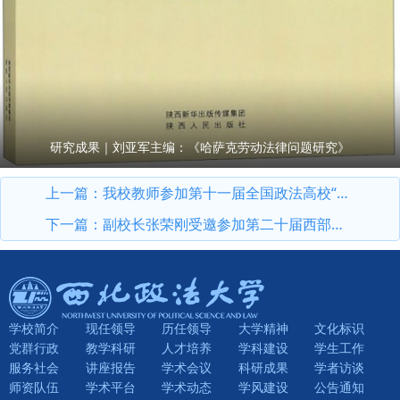
研究成果｜刘亚军主编：《哈萨克劳动法律问题研究》
上一篇：
我校教师参加第十一届全国政法高校“立格联盟”马克思主义学院院长论坛暨铸牢中华民族共同体意识与新时代边疆治理学术研讨会
下一篇：
副校长张荣刚受邀参加第二十届西部法治论坛暨法治宁夏论坛
学校简介
现任领导
历任领导
大学精神
文化标识
党群行政
教学科研
人才培养
学科建设
学生工作
服务社会
讲座报告
学术会议
科研成果
学者访谈
师资队伍
学术平台
学术动态
学风建设
公告通知