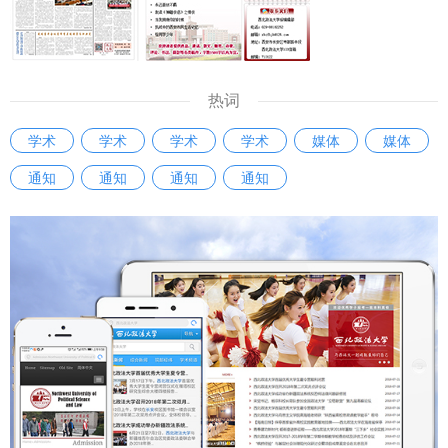
后，西安法院将紧扣国家涉外法治建设需求，注重协同配合，
得到有效保护，必然会滋生造假现象。应该明确学术成果归
坚持审判一线实践锻炼，不断强化教育培训阵地作用，通过加
属、使用权限、收益分配等标准，加强对学术期刊、数据库平
大学术调研工作力度，搭建交流互鉴成长平台，携手共进，以
台的监管，避免变相侵占作者权益，引导社科工作者增强维权
创新思维、务实举措，培养出一批政治立场坚定、专业素质过
意识。 问：《条例》出台将产生哪些积极影响？ 马朝琦：
热词
硬、通晓国际规则、精通涉外法律实务的涉外法治人才，为我
《条例》将会在三个方面产生积极影响。 一是进一步完善我
学术
学术
学术
学术
媒体
媒体
国涉外法治建设贡献更多力量。 【中国新闻网】【阳光网】
省哲学社会科学发展的体制机制，推动系统运行高效顺畅。
【人民周刊网】【今日头条】【起点新闻】【三秦都市报】西
通知
通知
通知
通知
《条例》坚持党的全面领导推动哲学社会科学工作的根本要
安市中级人民法院与西北政法大学联合建立涉外法治人才协同
求，进一步理顺我省哲学社会科学工作的领导体制和运行机
培养基地：
制，有利于相关部门在推动哲学社会科学工作高质量发展中凝
https://m.chinanews.com/wap/detail/chs/zw/10490348.sh
聚共识、汇聚智慧、积聚合力。 二是进一步明确我省哲学社
tml http://mwap.iygw.cn/2025/0927/323315.html
会科学发展的基本方位，推动工作实施增效提质。《条例》坚
https://www.peopleweekly.cn/html/2025/jizhezaixian_092
持立足陕西实际形成陕西标识的重要要求，通过明确优化学
8/257312.html
科、激励创新、人才发展和聚焦特色等规定，进一步厘明我省
https://m.toutiao.com/article/7554693155212296719/sha
哲学社会科学学科体系、学术体系、话语体系的布局重点和方
re_uid=MS4wLjABAAAAyFHUFvmEuW4JD0N4nfHQef-
位导向，利于党校、社会科学院、高等学校等哲学社会科学机
6WWiWqSI0j-
构和工作者坚定立场、明确主业、创新成果。 三是进一步激