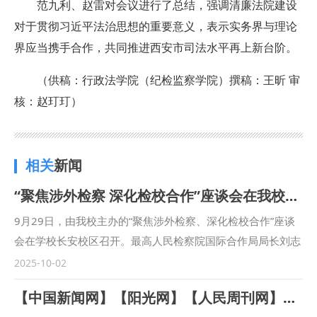
范九利
、
赵雷对
会议
进行了总结
，
强调
清廉法院建设
对于贯彻习近平法治思想的重要意义，
表示
实务界与理论
界应当携手合作，共同
推进
西安市司法水平
再上新
台阶。
（
供稿：
行政法学院（纪检监察学院
）
撰稿：王昕 审
核：赵玎玎
）
相关
新闻
“聚焦涉外检察 深化检校合作”座谈会在我校召开
9月29日，由我校主办的“聚焦涉外检察、深化检校合作”座谈
会在学校长安校区召开。最高人民检察院国际合作局局长刘志
远，陕西省人民检察院十一检察部主任李向锋，西安市人民检
2025-10-02
察院教育培训处负责人陈文龙，西安市长安区人民检察院副检
【中国新闻网】【阳光网】【人民周刊网】【今日头条】【起点新闻】【三秦都市报】西安市中级人民法院与西北政法大学联合建立涉外法治人才协同培养基地
察长王蕾等出席会议。我校校长范九利出席会议并致辞，副校