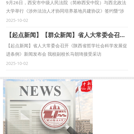
长马朝琦主持会议。 范九利表示，涉外检察工作是国家涉外
9月26日，西安市中级人民法院（简称西安中院）与西北政法
法治工作的重要方面，近年来，学校与各级检察机关深化交
大学举行《涉外法治人才协同培养基地共建协议》签约暨“涉
流，不断拓展合作领域、合作范围，围绕中国检察学自主知识
外法治人才协同培养基地”揭牌仪式。西安中院党组书记、院
2025-10-02
体系构建、检察课题研究、检校人才互派交流、学生实习实训
长赵雷，西北政法大学党委副书记、校长范九利出席会议并致
【起点新闻】【群众新闻】省人大常委会召开《陕西省哲学社会科学发展促进条例》新闻发布会 我校副校长马朝琦接受采访
等方面开展了卓有成效的合作。在最高人民检察院国际合作局
辞，共同为“涉外法治人才协同培养基地”揭牌。西安中院审判
指导下，我校成立的“涉外刑事法治与国别检察司法研究中
委员会专职委员张曼慧与西北政法大学副校长张荣刚签署《涉
【起点新闻】省人大常委会召开《陕西省哲学社会科学发展促
心”各项工作稳步推进，已在区域国别检察研究、国际刑事司
外法治人才协同培养基地共建协议》（简称《协议》）。 西
进条例》新闻发布会 我校副校长马朝琦接受采访
法协助、多语种法律数据库建设等方面取得一定成果。下一
安中院党组书记、院长赵雷首先致辞。他指出，西安作为“一
https://qidian.sxtvs.com/timing/share/content/10654306
2025-10-02
步，将高质量推进涉外检察工作，依托中心进一步整合全校资
带一路”重要节点城市，成为内陆型对外开放的新前沿，涉外
陕西省十四届人大常委会第十八次会议审议通过《陕西省哲学
源，推动学校专家学者与检察实务专家的交流互动，建立常态
司法审判工作面临新任务新要求。西安法院必须紧扣以审判工
社会科学发展促进条例》（以下简称《条例》），《条例》于
化研究协作机制，围绕涉外检察基础性理论和实践难题开展联
作现代化支撑和服务中国式现代化的时代课题，立足全国大
9月底正式公布。 日前，西北政法大学副校长、二级教授马朝
合攻关，共同打造服务国家战略的涉外检察智库。 刘志远表
局，树立世界眼光，打开国际视野，为推动“一带一路”国际商
琦，陕西省哲学社会科学研究中心执行主任、陕西师范大学马
示，最高人民检察院对涉外检察工作高度重视，西北政法大学
事法律服务示范区（中央法务区）建设高质量发展，营造市场
克思主义学部部长袁祖社接受记者采访，对《条例》进行解
始终心怀“国之大者”，在涉外法治领域取得了突出的成绩。涉
化法治化国际化营商环境注入强劲的司法动能。涉外法治人才
读。 问：根据《条例》，哲学社会科学机构应当加强延安精
外刑事法治与国别检察司法研究中心先后配合完成中国—东盟
培养事关司法审判的国际形象，事关国家法治软实力的构建，
神、照金精神、西迁精神等伟大精神阐释研究。加强秦岭文
检察总长网站建设，编译东盟国家《刑法典》《刑事诉讼法
是涉外司法审判的基础性工程，西安中院和西北政法大学再次
化、黄河文化、长城文化、关中文化、黄土文化、汉水文化等