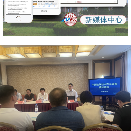
iF4tMrmdw&share_did=MS4wLjACAAAAMHieo4h_EjwNQr
发我省哲学社会科学发展的巨大潜能，推动成果产出精彩纷
vjP5d6x3O4bhRoyX4Q0ESI72gVjgAX6grNMHwwtjhjgGbE
呈。《条例》通过明确实施机制、普及职责、社会支持和宣传
G5VX&upstream_biz=client_share&app=news_article&cate
发布等规定，进一步厘定我省哲学社会科学成果发布、交流活
gory_new=profile_all×tamp=1758964530&share_token=d
动和社会参与的工作方式和脉络结构，利于激励人才和研究成
6476941-1333-4e61-903d-d71e518ebd87
果在为祖国、为人民立德立言中成就自我、实现价值。（群众
https://qidian.sxtvs.com/timing/share/content/10652663
新闻记者 王姿颐） 【群众新闻】 《陕西省哲学社会科学发展
https://qinwen.sanqin.com/app/template/displayTemplate
促进条例》解读
/news/newsDetail/7011/11348900.html?isShare=true
https://xzzsx.sxdaily.com.cn/app/template/displayTemplat
e/news/newsDetail/18499/11357072.html?isShare=true