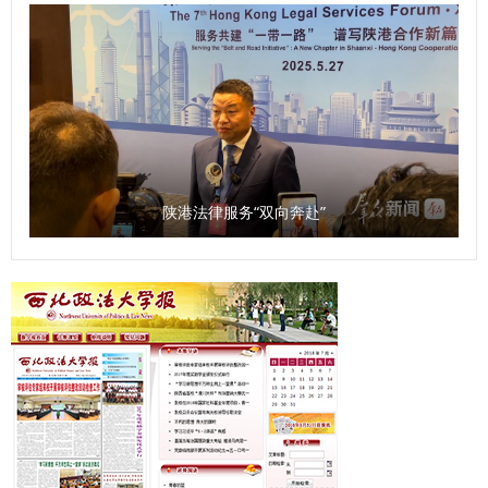
审核：孙学龙）
了《协议》的主要内容，即以“加强高校与法院涉外法治人才
托陕西师范大学学科优势，汇聚全省哲学社会科学力量，开展
双向交流与合作，实现资源共享，培养复合型高素质涉外法治
有组织的哲学社会科学研究。2025年，陕西省哲学社会科学
人才”为合作总则，通过共建协同培养基地、开展理论与实践
研究中心将贯彻落实《条例》，按照上级主管部门要求，紧紧
互补交流等合作方式，加强学校与法院之间的良性互动，从人
围绕地方经济社会发展，在课题发布、学术研究方面聚焦延安
才培养、理论研究、学术交流、智库共享等方面开展院校合
精神、照金精神、西迁精神开展工作；将聚焦陕西社会科学有
作。举办“西安法院法官讲堂”和专家学术交流，开展涉外法治
生力量，组建社科大军，不断扩大陕西省哲学社会科学研究中
人才订单式培养，搭建法学理论与司法实务调研平台，开展联
心的学术影响力，建设服务地方经济社会发展的高端新型智
陕港法律服务“双向奔赴”
合调研和学术研究，共同总结法治实践经验和典型司法判例，
库，为地方经济社会发展贡献力量。 问：《条例》规定，本
利用双方外事交流平台，讲好中国涉外法治故事。 签约暨揭
省加强哲学社会科学科研诚信工作，建立健全教育引导、监督
牌仪式结束后，与会代表实地参观了西安法院法官干警交流平
惩治职责明确、高效协同的科研诚信管理体系。您如何看待这
台，并围绕“涉外法治人才培养”主题开展了深入的座谈交流。
一规定？ 袁祖社：学术诚信是十分关键的问题，是学术研究
座谈会上，西安中院介绍了涉外案件审理及涉外法治人才培养
的根本。学者在进行学术研究过程中，必须增强学术自律。学
工作情况，来自西北政法大学、西安市司法局、西安仲裁委员
术诚信的问题目前不仅存在于大学，也存在于一些研究机构。
会、西安市律师协会以及莲湖区人民法院、雁塔区人民法院的
建立健全科研诚信管理制度是十分必要的。 同时，知识产权
同志围绕涉外法律服务的工作经验、涉外法治人才培养的意见
问题也应该得到重视。《条例》的出台释放了信号，即哲学社
建议等方面进行了交流发言，凝聚了智慧，达成了共识。今
会科学研究成果的权益需要被重视。如果学者的知识产权无法