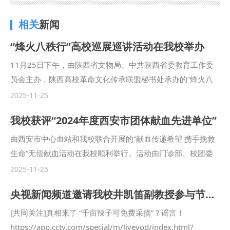
相关
新闻
“烽火八秩行”高校巡展巡讲活动在我校举办
11月25日下午，由陕西省文物局、中共陕西省委教育工作委
员会主办，陕西高校革命文化传承联盟秘书处承办的“烽火八
秩行”——纪念中国人民抗日战争暨世界反西斯战争胜利80周
2025-11-25
年高校巡展巡讲活动在我校满天星报告厅举行。 活动中，来
我校获评“2024年度西安市团体献血先进单位”
自西安事变纪念馆，延安凤凰山革命旧址管理处，延安鲁艺文
化中心、延安文艺纪念馆，延安杨家岭革命旧址管理处，安吴
由西安市中心血站和我校联合开展的“献血传递希望 携手挽救
青训班纪念馆，延安革命纪念馆，绥德革命纪念馆和八路军西
生命”无偿献血活动在我校顺利举行。活动由门诊部、校团委
安办事处纪念馆的宣讲人依次登台，他们以“史料+故事+情
牵头负责，校红十字志愿者协会协办。 自《中华人民共和国
2025-11-25
景”的创新形式，带领师生穿越烽火岁月，重温那段救亡图存
献血法》颁布实施以来，学校始终积极响应国家号召，在无偿
央视新闻频道邀请我校井凯笛副教授参与节目录制
的壮阔史诗。 情景讲述《历史在这里转折》借沉浸式讲述重
献血中发挥了重要的示范作用。广大师生以热血传递大爱，积
现西安事变等关键历史事件，让师生直观感受共产党人在民族
极参与无偿献血公益事业，用实际行动诠释无私奉献精神，展
[共同关注]真相来了 “千亩辣子可免费采摘”？谣言！
危亡时的担当；红色故事《国际主义战士白求恩》深情讲述了
现出高度的社会责任感。为激励先进，西安市卫生健康委员会
https://app.cctv.com/special/m/livevod/index.html?