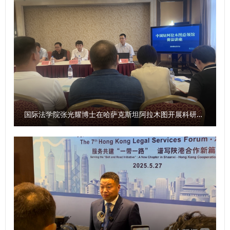
如新时代“为烈士寻亲”志愿者所践行的，每一位英烈的故事都
值得被铭记，每一种崇高精神都需要被传承。 活动最后，全
场师生起立齐声高唱《歌唱祖国》，将现场气氛推向高潮。此
次巡讲不仅是一堂生动的“大思政课”，更是一次深刻的精神洗
礼。同学们纷纷表示，将以此次活动为契机，把爱国情、强国
志、报国行融入日常学习生活，在新时代新征程中勇担使命、
砥砺前行，用青春笔墨书写属于这一代人的华彩篇章，为实现
中华民族伟大复兴的中国梦贡献西法大青春力量。 党委宣传
国际法学院张光耀博士在哈萨克斯坦阿拉木图开展科研与社会服务活动
部、学工部（学生处）相关负责人及各学院350余名师生代表
参加活动。 （供稿：党委宣传部 撰稿：潘明路 审核：燕福
民）