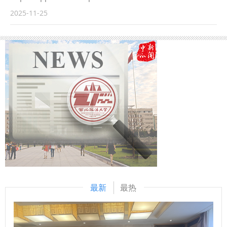
这位异国医者不远万里奔赴中国抗战前线，用生命践行人道主
和西安市红十字会授予我校“2024年度西安市团体献血先进单
guid=91ffe7d2406b458c96d24294589c53a7&vtype=2&vs
2025-11-25
义的事迹，诠释“毫不利己、专门利人”的崇高境界；情景讲述
位”荣誉。 此次表彰，是对学校的主动作为与师生爱心奉献的
etId=C10318 [共同关注]真相来了：“千亩辣子可免费采摘”？
《民间传说奏响胜利号角催生民族经典新歌剧》，聚焦1945
充分肯定。未来，我校将再接再厉，持续发扬救死扶伤、无私
谣言！造谣者被行政拘留7日并赔偿5000元 1:12
年延安，还原鲁艺师生在艰苦条件下，挖掘民间文化打造《白
奉献的精神，为推进“健康西安”建设贡献力量。 （供稿：门诊
https://app.cctv.com/special/m/livevod/index.html?
毛女》等经典，展现革命文艺的强大力量；红色故事《延安窑
部 撰稿：王新阳 审核：翁晓磊）
guid=f09bb353de15476a81a2d9c0ac4c4159&vtype=2&vs
洞有马列主义》带领师生走进陕北黄土高原上的普通窑洞，共
etId=C10318
同见证了中国共产党人实事求是、独立自主的思想觉醒，正如
窑洞里的灯光照亮了民族复兴的道路；红色故事《抉择——夏
似萍四姐弟的延安之路》通过一个家庭的选择，展现进步青年
奔赴革命圣地的执着，凸显延安精神的感召力；《一部启迪后
人的经典之作》深度解读《论共产党员的修养》，探寻其中党
性密码，说明其为何成为共产党人锤炼党性的必修读本；红色
歌曲《郝家桥来了习书记》旋律悠扬，重温习近平总书记对郝
最新
最热
家桥的关怀，诠释“以人民为中心”的发展思想与艰苦奋斗传
统；红色故事《生命在理想中闪光》讲述了罗锦文烈士将个人
理想融入革命洪流，以平凡生命绽放非凡光芒的动人篇章，正