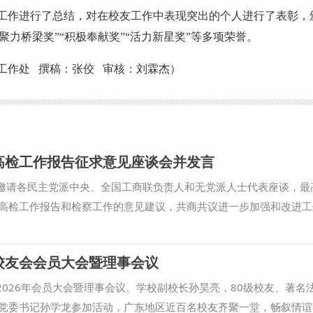
工作进行了总结，对在校友工作中表现突出的个人进行了表彰，
“聚力桥梁奖”“积极奉献奖”“活力新星奖”等多项荣誉。
工作处 撰稿：张佼 审核：刘霖杰）
高检工作报告征求意见座谈会并发言
院邀请各民主党派中央、全国工商联负责人和无党派人士代表座谈，最
高检工作报告和检察工作的意见建议，共商共议进一步加强和改进工
。 我校副校长常安教授作为无党派人士代表参加座谈会。他在发言
促进发展、守护民生、保障善治等方面的工作印象深刻；并结合个人
校友会会员大会暨理事会议
作，加快构建中国检察学自主知识体系。 此次座谈会是最高检自觉
要举措。我校教师受邀参会并建言献策，展现了我校党外代表人士参
2026年会员大会暨理事会议。学校副校长孙昊亮，80级校友、著名
支持党外代表人士发挥专业优势，加强中国特色社会主义法治理论研
党委书记孙学龙参加活动，广东地区近百名校友齐聚一堂，畅叙情谊