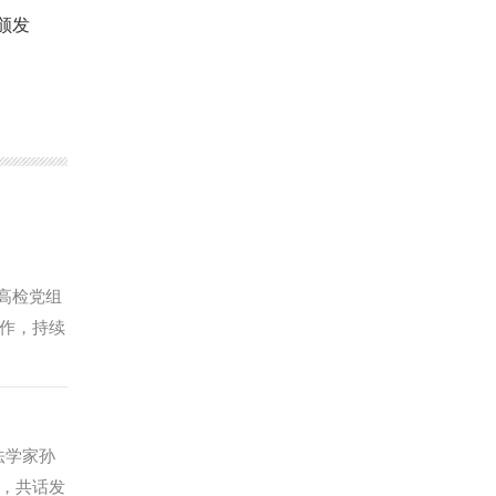
颁发
高检党组
作，持续
中表示对
履职和调
接受民主
与国家法
法学家孙
究，为服
，共话发