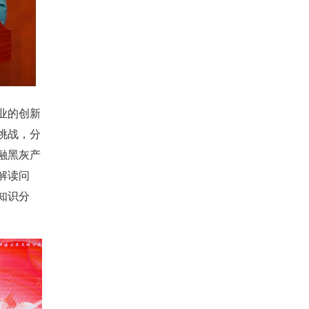
业的创新
挑战，分
融黑灰产
解读问
知识分