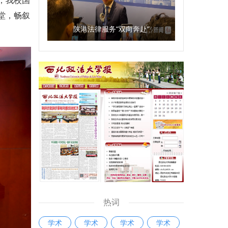
，我校国
堂，畅叙
陕港法律服务“双向奔赴”
热词
学术
学术
学术
学术