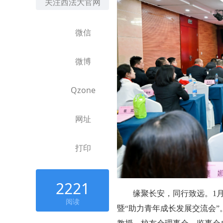
关注西法大官网
微信
微博
Qzone
网址
打印
2221
缘聚长安，同行致远。1
阅读
暨“助力青年成长发展交流会