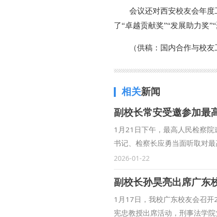
会议还对西安校友会年度
了“卓越贡献奖”“发展助力奖”
（供稿：国内合作与校友
相关
新闻
副校长常安受邀参加最
1月21日下午，最高人民检察
书记、检察长应勇当面听取对最
推进习近平法治思想的检察实践
2026-01-22
检察机关过去一年在维护稳定、
副校长孙昊亮出席广东
查研究，建议进一步深化检校合
监督、践行全过程人民民主的重
1月17日，我校广东校友会召开
治建设的积极作为。学校将继续
宪忠教授出席活动，刑事法学院