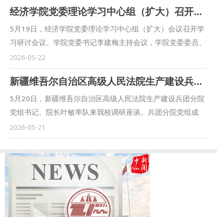
经济学院党委理论学习中心组（扩大）召开学习研讨会议
会一行的到来表示热烈欢迎，并简要介绍了我校在调解学科建
设、人才培养、理论研究与社会服务等方面的发展成效。他指
5月19日，经济学院党委理论学习中心组（扩大）会议召开学
出，学校深耕纠纷化解与基层治理研究，整合多学科资源，依
习研讨会议。学院党委书记李建梅主持会议，学院党委委员、
托实践平台，形成理论与实务协同的调解人才培养模式。他强
各党支部书记、科级干部参加会议。学校理论学习中心组学习
2026-05-22
调，相关团队要借此次交流契机，对接行业需求，聚焦重点问
旁听组第一组组长、校党委委员、党委统战部部长、招生就业
新疆维吾尔自治区高级人民法院生产建设兵团分院院长叶敏一行来校调研
题深化研究，推动校协合作，以高质量成果服务商事调解事业
处处长燕福民列席会议。 会议集中观看学习了习近平总书记
发展。 罗曙光表示，西北政法大学作为全国较早设立调解
在“五一”国际劳动节到来之际发表的重要讲话精神、习近平总
5月20日，新疆维吾尔自治区高级人民法院生产建设兵团分院
研究院的高校，坚持理论与实践深度融合，为商事调解职业化
书记给中国青年五四奖章暨新时代青年先锋奖获奖者代表回信
党组书记、院长叶敏率队来我校调研座谈。兵团分院党组成
建设与行业发展提供重要支撑，经验具有借鉴意义。他指出，
精神、习近平总书记就推动哲学社会科学高质量发展作出的重
员、政治部主任朱达琳，兵团分院党组成员、副院长宋丹，兵
2026-05-21
商事调解是新时代多元化纠纷解决体系重要部分，是市场化、
要指示精神，学习了《习近平经济思想学习纲要》部分章节内
团第五师中级人民法院党组书记、院长李瑛，我校党委副书
法治化化解商事争议重要路径，有望成为商事纠纷化解第三种
容、《中华人民共和国保守国家秘密法实施条例》《西北政法
记、校长范九利出席座谈会，会议由副校长张荣刚主持。 范
方式。围绕校协深度合作，他重点提出在专业化人才培训、学
大学新媒体平台管理办法》等制度文件，开展了廉洁教育专题
九利对叶敏一行表示欢迎，介绍了学校在疆招生就业、校友发
术课题研究、行业标准共建、实务成果转化等方面合作构想，
学习，并邀请学校审计处（内控办公室）相关工作人员作《科
展、科研合作等情况。他指出，学校始终高度重视与兵团分院
明确双方协同发展方向。 座谈期间，双方围绕商事调解员
研经费规范使用与案例警示》专题培训，强化经费使用规范意
的务实合作，共同培养了一大批服务新疆和兵团法治建设的高
培训与资格认证、学术研究与成果转化、实践基地共建等内容
识。 在交流研讨环节，学院党委委员李建梅、王胜利、赵
素质专门人才。他表示，双方在人才培养、法学研究、实践教
深入交流，进一步凝聚合作共识、拓宽合作路径。 座谈会