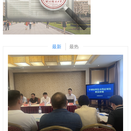
倩、刘佳分别紧扣“树牢正确政绩观，深耕习近平经济思想，
学等领域有着良好的合作基础，希望健全常态化沟通机制，在
交流前，协会一行参观了我校立法研究院和调解研究院。 ​
以实干担当助推金融强国建设”为主题，结合分管、负责工作
协同育人、课题共研、平台共建等方面进一步深化校院合作，
与调研情况依次发言。大家一致表示，将牢固树立和践行正确
为法治新疆建设和兵团高质量发展贡献新的更大力量。 叶敏
政绩观，坚守立德树人根本任务，立足经济学科专业优势与学
对西北政法大学长期以来给予兵团分院的大力支持表示感谢，
院工作实际，把为党育人、为国育才使命落实到教学科研、人
并介绍了新疆高院兵团分院历史沿革及基本情况。她表示，双
才培养、社会服务各环节，以务实作风推动学院各项工作提质
方过往合作基础扎实、成果丰硕、情谊深厚，希望依托兵团分
最新
最热
增效。 燕福民作点评讲话。他表示，要持续深学细悟党的创
院“1+13+N”合作模式，推动合作机制规范化、精细化，不断
新理论，坚持对标对表上级决策部署与学校工作要求，聚焦学
深化人才培育、科研协作、法治实践等领域联动，切实为兵团
院主责主业，压实全面从严治党主体责任，把学习成果转化为
法治建设高质量发展提供坚实保障与有力支撑。 会上，双方
推动学科建设、人才培养、服务社会的实际行动。 李建梅表
围绕学生实习就业、审判实务、课题攻关、人才培养等领域进
示，学院将认真落实旁听组指导意见，以此次学习为契机，持
行深入研讨。 会前，叶敏一行参观了我校马锡五审判方式与
续完善理论学习制度机制，把理论学习与学院中心工作紧密结
人民司法优良传统展厅、立法研究院。 学校党政办公室、研
合，不断强化责任担当、狠抓工作落实，以高质量党建引领学
究生院、科研处、招生就业处、行政法学院（纪检监察学
院各项事业高质量发展。 （供稿：经济学院 撰稿：李月胤 审
院）、刑事法学院、国际法学院（国际仲裁学院）、培训中心
核：李建梅）
等单位相关负责同志及教师代表参加座谈。 （供稿：党政办
公室 撰稿：张革 审核：刘淑宝）