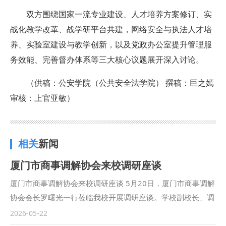
双方围绕‌国家一流专业建设、人才培养方案修订、实
战化教学改革、战学研平台共建‌，网络安全与执法人才培
养、实验室建设与教学创新‌，以及‌党政办公室提升管理服
务效能、完善督办体系‌等三大核心议题展开深入讨论。
（供稿：公安学院（公共安全法学院） 撰稿：巨之嫣
审核：上官亚敏）
相关
新闻
厦门市商事调解协会来校调研座谈
厦门市商事调解协会来校调研座谈 5月20日，厦门市商事调解
协会会长罗曙光一行莅临我校开展调研座谈。学校副校长、调
解研究院院长张荣刚出席座谈会并致辞，座谈会由调解研究院
2026-05-22
副院长李岚林主持。 张荣刚代表学校对厦门市商事调解协