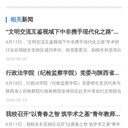
相关
新闻
“文明交流互鉴视域下中非携手现代化之路”学术研讨会成功举办
6月17日，“文明交流互鉴视域下中非携手现代化之路”学术研
讨会在我校长安校区成功举办。校党委委员、副校长孙昊亮出
席并致辞，本次会议由科研处、政治与公共管理学院举办，立
2026-06-20
足非洲研究院平台建设，围绕中非现代化共建、经贸合作、公
行政法学院（纪检监察学院）党委与陕西省人民检察院行政检察部联合开展“传承红色基因 培树优良作风”主题党日活动
共安全、民生发展等领域开展多维度研讨。 孙昊亮在致辞中
表示，中非交往是文明间的对话，文明互鉴精神是在现代化进
6月18日，行政法学院（纪检监察学院）党委师生党员代表与
程中焕发出的新光彩，政治与公共管理学院充分发挥优势，深
陕西省人民检察院行政检察部全体同志赴关中革命纪念馆联合
度融合政治学治理视角与完整法学学科体系，将非洲研究院平
开展“传承红色基因 培树优良作风”主题党日活动。学院党委书
2026-06-19
台建设嵌入学院学科发展、人才培育、咨政研究全过程，持续
记高翔、陕西省人民检察院第七检察部主任周兴安参加活动。
我校召开“以青春之智 筑学术之基”青年教师座谈会
完善运行机制、拓展研究维度、丰富学术成果，循序渐进塑强
在关中革命纪念馆，全体党员先后参观了“关中新民主主义革
特色品牌智库，期盼与会专家畅抒真知、建言献策，共研共谋
命历史展”“习仲勋同志生平陈列展”“传承红色基因赓续红色血
6月17日，我校在长安校区召开“以青春之智 筑学术之基”青年