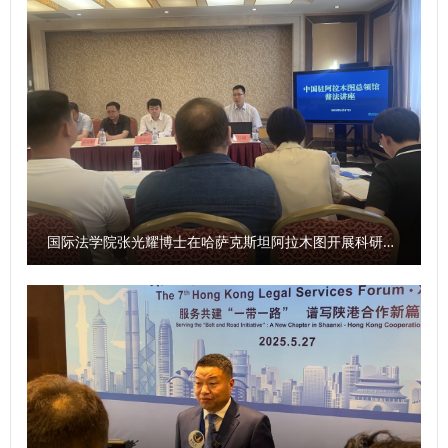
之智筑牢学术之基，积极为学校改革发展建言献策。 与会青
年教师代表分享各自科研成长经验，梳理遇到的瓶颈难题，并
围绕强化有组织科研、完善课题申报指导、优化考核评价机
制、畅通资源对接渠道、搭建学术交流平台等方面提出意见建
议。 相关职能部门负责人，各教学科研单位教师代表参加座
谈。 （供稿：科研处 撰稿：吕叔阳 审核：倪楠）
国际法学院张光耀博士在哈萨克斯坦阿拉木图开展科研与社会服务活动