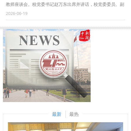
中非深度合作新路径，以文明互鉴扬风帆，以友好协作划双
脉”三大主题展区，通过观看珍贵的历史图片、文献资料和革
教师座谈会。校党委书记赵万东出席并讲话，校党委委员、副
桨，同心携手奔赴中非共同现代化之路。 主旨发言阶段，与
命文物，系统回顾了关中地区波澜壮阔的革命斗争历程，深切
校长单文华主持会议。 赵万东充分肯定我校青年教师的精神
2026-06-19
会学者就中非现代化共识与协同发展前景、民间商会助力中非
缅怀革命先烈的丰功伟绩。在参观过程中，大家认真聆听讲
风貌和突出业绩。他表示，大家紧盯学术前沿，坚持问题导
命运共同体的实践路径、中非合作框架下我国在非安全利益协
解，深刻体悟红色革命精神蕴含的深厚内涵与恒久时代价值。
向，深耕科研创新，产出了一批高水平成果，为学校内涵建设
作保护机制及我校非洲研究院建设与布局展望等交流观点。
参观结束后，全体师生党员在纪念馆中庭整齐列队，举行了庄
提供了有力支持。他强调，针对青年教师提出的急难愁盼问题
吉布提青年学者布尔汉·阿卜迪、湖北省非洲民间商会书记严
严的宣誓仪式，全体党员重温入党誓词，在铮铮誓言中回望初
和意见建议，各部门要认真听取、跟踪推动、全力解决，进一
雄、在非中资企业广州博美瑞国际贸易有限公司代表陈锋、校
心，汲取奋进力量。全体党员纷纷表示，将自觉传承革命先辈
步提升人才服务水平，加大科研创新支持保障力度，完善青年
内相关职能部门主要负责人及政治与公共管理学院师生代表40
矢志不渝的理想信念与崇高品格，大力弘扬伟大建党精神，以
人才培育机制，全面助力青年教师成长发展。他勉励青年教
余人参加会议。 （供稿：政治与公共管理学院 撰稿：梁娟娟
饱满的热情投身教学科研和法治人才培养事业。 （供稿：行
师，要立足国家重大战略和地方发展需求，深化有组织科研，
审核：李小巍）
政法学院（纪检监察学院） 撰稿：樊丁 审核：高翔）
促进学术研究提质增效；要善于运用新兴技术赋能教育教学，
不断增强育人实效；要严守学术准则，涵养优良师德师风；要
主动融入学校发展大局，以优异实绩献礼90周年校庆，为推动
学校高质量发展贡献更大力量。 单文华在主持会议时表示，
青年教师是学校事业发展的生力军，学校将持续拓宽沟通交流
最新
最热
渠道，倾听青年教师发展诉求，聚力破解青年教师成长发展中
的堵点难点。希望广大青年教师立足岗位、锐意进取，以青春