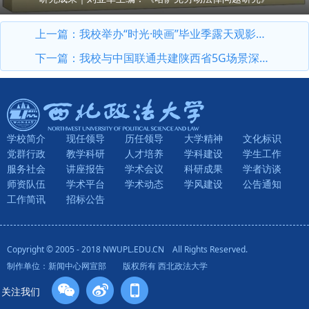
上一篇：
我校举办“时光·映画”毕业季露天观影活动
下一篇：
我校与中国联通共建陕西省5G场景深度应用示范合作高校
学校简介
现任领导
历任领导
大学精神
文化标识
党群行政
教学科研
人才培养
学科建设
学生工作
服务社会
讲座报告
学术会议
科研成果
学者访谈
师资队伍
学术平台
学术动态
学风建设
公告通知
工作简讯
招标公告
Copyright © 2005 - 2018 NWUPL.EDU.CN All Rights Reserved.
制作单位：新闻中心网宣部 版权所有 西北政法大学
关注我们