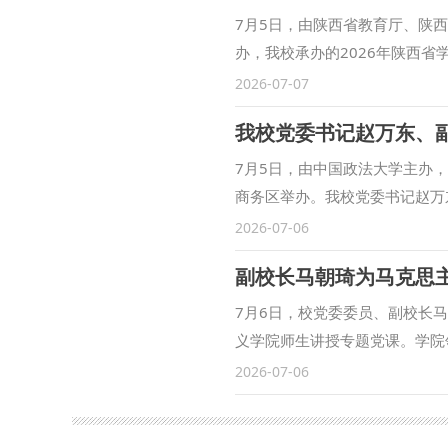
7月5日，由陕西省教育厅、陕
办，我校承办的2026年陕西省
举行。省委教育工委委员、省教
2026-07-07
场观摩。 本次比赛设置法治课
我校党委书记赵万东、副
来自全省11个市（区）的10
律主题，灵活运用案例教学、情
7月5日，由中国政法大学主办
学校依托底蕴深厚的法学专业师
商务区举办。我校党委书记赵万
法”比赛，多次在全国赛事中取得
国际法学院（国际仲裁学院）院
2026-07-06
仪式。该联盟由中国政法大学倡
副校长马朝琦为马克思
东盟各国法学教育界的常态化交
我校作为首批成员单位之一，充
7月6日，校党委委员、副校长
力。 单文华在中外法治文明交
义学院师生讲授专题党课。学院
发言，从育人机制、学科布局、
活动。 马朝琦立足党史维度溯
2026-07-06
体系建设的特色举措与丰硕成果
对待群众批评、永葆实干奋进姿
业文明交流互鉴”国际学术论坛
重大意义、科学内涵、精髓要义