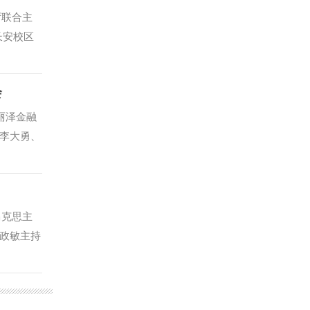
厅联合主
长安校区
付仲峰到
高中组。
会
小学常见法
治微课。
丽泽金融
法 讲宪
李大勇、
联盟启动
学院校与
同发展。
力与影响
马克思主
”的交流
政敏主持
人才培养
督、理性
文明与商
要论述的
主题作交流
植“为人