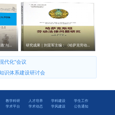
以探
个答案”的
港澳法学
为锤炼党
高校、政府
融合，扎
破解涉外
争做扎根
同研究，
领悟，立
：刘淑
作者为党
研究成果｜王瀚主编：《“一带一路”与人类命运共同体构建的法律与实践》
研究成果｜刘亚军主编：《哈萨克劳动法律问题研究》
现代化”会议
知识体系建设研讨会
教学科研
人才培养
学科建设
学生工作
学术平台
学术动态
学风建设
公告通知