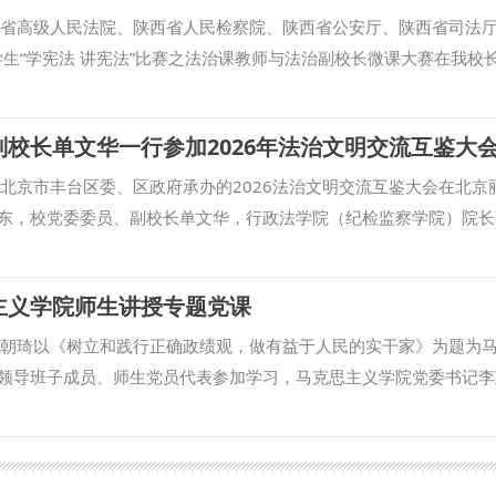
西省高级人民法院、陕西省人民检察院、陕西省公安厅、陕西省司法
学生“学宪法 讲宪法”比赛之法治课教师与法治副校长微课大赛在我校
育厅副厅长申雪峰，校党委副书记郭武军，省教育厅政策法规处处长
教师、法治副校长两个赛道，每个赛道按学段分为小学组、初中组、
校长单文华一行参加2026年法治文明交流互鉴大
7名选手同台竞技，围绕未成年人保护、预防校园欺凌、网络安全等中
境模拟等多种教学方法，呈现出一堂堂生动鲜活、寓教于乐的优质法
，北京市丰台区委、区政府承办的2026法治文明交流互鉴大会在北京
资，丰富的青少年法治教育教研成果，连续三年承办陕西省学生“学宪
东，校党委委员、副校长单文华，行政法学院（纪检监察学院）院长
优异成绩。 （供稿：党委学工部 撰稿：贺星婵 审核：蒋国纲）
长张超汉受邀参会。 赵万东出席中国—东盟法治文明交流互鉴教育
议发起，联合中国—东盟31所知名高校共同组建，旨在搭建国内法
主义学院师生讲授专题党课
流渠道，深化区域法学教育合作，培养高层次法治人才，服务区域共
分彰显了学校在涉外法治人才培养和区域法学交流合作领域的办学实
马朝琦以《树立和践行正确政绩观，做有益于人民的实干家》为题为
流互鉴圆桌论坛上，作题为“西北政法大学涉外法治人才培养实践与成效
领导班子成员、师生党员代表参加学习，马克思主义学院党委书记李
实践平台、育人成果等方面，系统介绍我校多层次、一体化涉外法治
源党内集中学习教育发展脉络，围绕摆正党群关系、正确看待群众监
，为与会院校推进涉外法治人才培养提供实践参考。 李大勇在“法治
态四个方面，深刻阐释了习近平总书记关于树立和践行正确政绩观重
上，以“法治化营商环境建设中监管转型：从命令控制到激励相容”为
和行动方向。结合党员干部工作实际，他强调，要站稳群众立场，厚