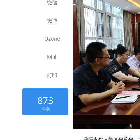
微信
微博
Qzone
网址
打印
873
阅读
新疆财经大学党委常委、