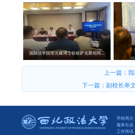
发言，系统阐释激励性监管的核
民服务”情怀，把为民奉献作为
索“有为政府”在刚性约束与柔性
科学内涵及相互关系，在学科建
教育联盟”平行论坛上，以“订
性、校正政绩观的重要标尺，深
实务部门、涉外法律服务机构、
实推进重点马院建设整改提升。
法治人才供需矛盾。 学校将依
人民、为民造福的实干家。 此
深耕涉外法治人才培育，为国际
足思政课堂、科学研究、人才培
宝）
育人、为国育才的时代使命。 （
国际法学院张光耀博士在哈萨克斯坦阿拉木图开展科研与社会服务活动
上一篇：
我
下一篇：
副校长单
学校简介
服务社会
工作简讯