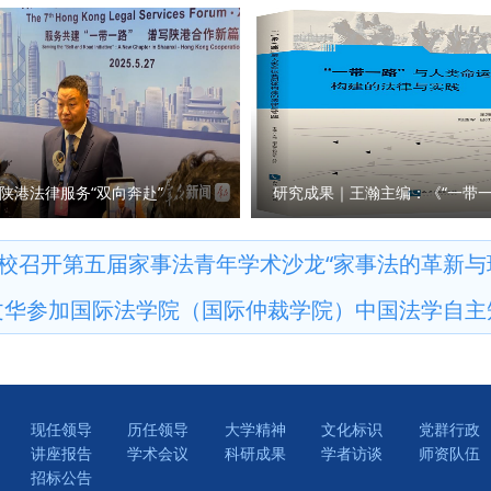
心内涵、类型谱系，剖析其面临的制度困境，提出法治化建构路径，
最大政绩；要坚持开门办学，深刻把握中国共产党跳出历史周期率“两
激励之间的平衡。 张超汉在“世界法治文明与法治人才培养暨内地与
设、科学研究、学院发展中接受监督，凝聚力量；要将“闻过则喜”作
单式模式推动高素质涉外法治人才培养”为主题作交流发言，提出通过
挖问题根源、逐项整改落实；要保持实干奋进姿态，推动学查改贯通
涉外企业四方联动，通过委托培养、联合培养，前置人才培养方案，
他勉励全院党员持续校准价值坐标，同心聚力推动学院高质量发展，
托中国—东盟法治文明交流互鉴教育联盟平台，持续推进跨境法学协
次党课既有理论高度又有现实温度。参会党员一致表示，将认真学习
法治交流合作贡献更多力量。 （供稿：党政办公室 撰稿：昌盛 审核
养脚踏实地履职尽责，以知行合一的实际行动践行马克思主义理论工
供稿：马克思主义学院 撰稿：刘栩源 审核：李政敏）
陕港法律服务“双向奔赴”
校召开第五届家事法青年学术沙龙“家事法的革新与
文华参加国际法学院（国际仲裁学院）中国法学自主
现任领导
历任领导
大学精神
文化标识
党群行政
讲座报告
学术会议
科研成果
学者访谈
师资队伍
招标公告