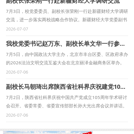
副校长张荣刚一行赴新疆财经大学调研交流
7月3日，校党委委员、副校长张荣刚一行赴新疆财经大学调研
交流，进一步落实两校战略合作协议。新疆财经大学党委副书
记、校长高志刚会见张荣刚一行，并邀请我校参加2026年对
2026-07-07
口支援新疆财经大学工作会议。 新疆财经大学党委常委、副
我校党委书记赵万东、副校长单文华一行参加2026年法治文明交流互鉴大会
校长李季刚参加调研座谈会。双方围绕学科专业建设、师资队
伍培养、科研项目合作、科研平台建设、学生联合培养等方面
7月5日，由中国政法大学主办，北京市丰台区委、区政府承办
进行了深入交流。 座谈会后，张荣刚一行还参观了新疆财经
的2026法治文明交流互鉴大会在北京丽泽金融商务区举办。
大学国家级创新创业教育实践基地和金融博物馆。 发展规划
我校党委书记赵万东，校党委委员、副校长单文华，行政法学
2026-07-06
与学科建设处、国内合作与校友工作处、经济学院、商学院
院（纪检监察学院）院长李大勇、国际法学院（国际仲裁学
副校长马朝琦出席陕西省社科界庆祝建党105周年学术研讨会并作交流发言
（管理学院）相关负责人参加调研。 （供稿：发展规划与学
院）院长张超汉受邀参会。 赵万东出席中国—东盟法治文明
科建设处 审核：宁卫立）
交流互鉴教育联盟启动仪式。该联盟由中国政法大学倡议发
7月2日，陕西省社科界庆祝中国共产党成立105周年学术研讨
起，联合中国—东盟31所知名高校共同组建，旨在搭建国内法
会召开。省委常委、省委宣传部部长孙大光出席会议并讲话。
学院校与东盟各国法学教育界的常态化交流渠道，深化区域法
会议由省委宣传部常务副部长马骐主持。 会上，孙大光领学
2026-07-06
学教育合作，培养高层次法治人才，服务区域共同发展。我校
了习近平总书记的重要讲话，强调要以高度的政治自觉和学术
作为首批成员单位之一，充分彰显了学校在涉外法治人才培养
自觉，推动讲话精神入脑入心、落地生根。他指出，习近平总