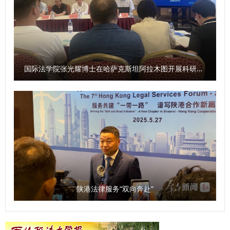
互鉴教育联盟平台，持续推进跨境法学协同研究，深耕涉外法
刘栩源 审核：李政敏）
治人才培育，为国际法治交流合作贡献更多力量。 （供稿：
党政办公室 撰稿：昌盛 审核：刘淑宝）
国际法学院张光耀博士在哈萨克斯坦阿拉木图开展科研与社会服务活动
陕港法律服务“双向奔赴”