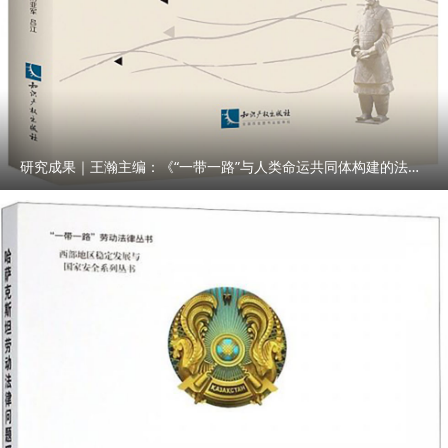
研究成果｜王瀚主编：《“一带一路”与人类命运共同体构建的法律与实践》