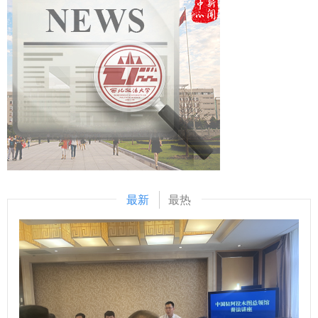
和区域法学交流合作领域的办学实力与影响力。 单文华在中
书记发表的重要讲话博大精深、高屋建瓴、内涵丰富，为新时
外法治文明交流互鉴圆桌论坛上，作题为“西北政法大学涉外
代新征程实现党的中心任务进一步指明了方向，提供了遵循。
法治人才培养实践与成效”的交流发言，从育人机制、学科布
要把学习贯彻习近平总书记重要讲话与学思践悟习近平党建思
局、实践平台、育人成果等方面，系统介绍我校多层次、一体
想结合起来，加强宣传解读，深化研究阐释，努力推出一批高
化涉外法治人才培养体系建设的特色举措与丰硕成果，为与会
质量理论文章、学术成果，为深入学习领会习近平总书记重要
院校推进涉外法治人才培养提供实践参考。 李大勇在“法治文
讲话提供学理支撑。 范永斌、程宁博、刘小平、梁星亮、阎
明与商业文明交流互鉴”国际学术论坛上，以“法治化营商环境
树群、马朝琦、王今诚、王飞等8位专家学者作交流发言。 我
建设中监管转型：从命令控制到激励相容”为主题作交流发
校党委委员、副校长、马克思主义学院院长马朝琦教授以《深
言，系统阐释激励性监管的核心内涵、类型谱系，剖析其面临
入学习习近平总书记重要讲话精神，加快构建中共党史党建学
的制度困境，提出法治化建构路径，以探索“有为政府”在刚性
自主知识体系》为题，提出要努力将陕西打造成为中共党史党
最新
最热
约束与柔性激励之间的平衡。 张超汉在“世界法治文明与法治
建学自主知识体系的原创理论策源地、重要成果生成地和学术
人才培养暨内地与港澳法学教育联盟”平行论坛上，以“订单式
话语拓新地，为不断开辟马克思主义中国化时代化新境界、实
模式推动高素质涉外法治人才培养”为主题作交流发言，提出
现中华民族伟大复兴提供坚实的理论支撑和思想保证。 本次
通过高校、政府实务部门、涉外法律服务机构、涉外企业四方
研讨会由陕西省委宣传部主办，省内高校及研究机构多位专家
联动，通过委托培养、联合培养，前置人才培养方案，破解涉
学者参会。我校相关部门负责人陪同出席。 当天，陕西新闻
外法治人才供需矛盾。 学校将依托中国—东盟法治文明交流
联播详细报道了此次活动。 （供稿：马克思主义学院 撰稿：