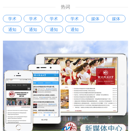
创新思维、务实举措，培养出一批政治立场坚定、专业素质过
热词
硬、通晓国际规则、精通涉外法律实务的涉外法治人才，为我
学术
学术
学术
学术
媒体
媒体
国涉外法治建设贡献更多力量。 【中国新闻网】【阳光网】
【人民周刊网】【今日头条】【起点新闻】【三秦都市报】西
通知
通知
通知
通知
安市中级人民法院与西北政法大学联合建立涉外法治人才协同
培养基地：
https://m.chinanews.com/wap/detail/chs/zw/10490348.sh
tml http://mwap.iygw.cn/2025/0927/323315.html
https://www.peopleweekly.cn/html/2025/jizhezaixian_092
8/257312.html
https://m.toutiao.com/article/7554693155212296719/sha
re_uid=MS4wLjABAAAAyFHUFvmEuW4JD0N4nfHQef-
6WWiWqSI0j-
iF4tMrmdw&share_did=MS4wLjACAAAAMHieo4h_EjwNQr
vjP5d6x3O4bhRoyX4Q0ESI72gVjgAX6grNMHwwtjhjgGbE
G5VX&upstream_biz=client_share&app=news_article&cate