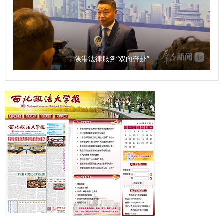
互补交流等合作方式，加强学校与法院之间的良性互动，从人
才培养、理论研究、学术交流、智库共享等方面开展院校合
作。举办“西安法院法官讲堂”和专家学术交流，开展涉外法治
人才订单式培养，搭建法学理论与司法实务调研平台，开展联
陕港法律服务“双向奔赴”
合调研和学术研究，共同总结法治实践经验和典型司法判例，
利用双方外事交流平台，讲好中国涉外法治故事。 签约暨揭
牌仪式结束后，与会代表实地参观了西安法院法官干警交流平
台，并围绕“涉外法治人才培养”主题开展了深入的座谈交流。
座谈会上，西安中院介绍了涉外案件审理及涉外法治人才培养
工作情况，来自西北政法大学、西安市司法局、西安仲裁委员
会、西安市律师协会以及莲湖区人民法院、雁塔区人民法院的
同志围绕涉外法律服务的工作经验、涉外法治人才培养的意见
建议等方面进行了交流发言，凝聚了智慧，达成了共识。今
后，西安法院将紧扣国家涉外法治建设需求，注重协同配合，
坚持审判一线实践锻炼，不断强化教育培训阵地作用，通过加
大学术调研工作力度，搭建交流互鉴成长平台，携手共进，以