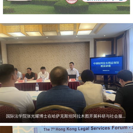
gory_new=profile_all×tamp=1758964530&share_token=d
6476941-1333-4e61-903d-d71e518ebd87
https://qidian.sxtvs.com/timing/share/content/10652663
https://qinwen.sanqin.com/app/template/displayTemplate
/news/newsDetail/7011/11348900.html?isShare=true
国际法学院张光耀博士在哈萨克斯坦阿拉木图开展科研与社会服务活动