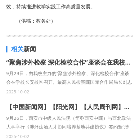
效，持续推进教学实践工作高质量发展。
（供稿：教务处）
相关
新闻
“聚焦涉外检察 深化检校合作”座谈会在我校召开
9月29日，由我校主办的“聚焦涉外检察、深化检校合作”座谈
会在学校长安校区召开。最高人民检察院国际合作局局长刘志
远，陕西省人民检察院十一检察部主任李向锋，西安市人民检
2025-10-02
察院教育培训处负责人陈文龙，西安市长安区人民检察院副检
【中国新闻网】【阳光网】【人民周刊网】【今日头条】【起点新闻】【三秦都市报】西安市中级人民法院与西北政法大学联合建立涉外法治人才协同培养基地
察长王蕾等出席会议。我校校长范九利出席会议并致辞，副校
长马朝琦主持会议。 范九利表示，涉外检察工作是国家涉外
9月26日，西安市中级人民法院（简称西安中院）与西北政法
法治工作的重要方面，近年来，学校与各级检察机关深化交
大学举行《涉外法治人才协同培养基地共建协议》签约暨“涉
流，不断拓展合作领域、合作范围，围绕中国检察学自主知识
外法治人才协同培养基地”揭牌仪式。西安中院党组书记、院
2025-10-02