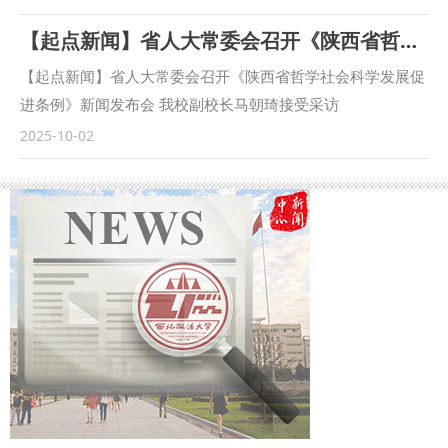
体系构建、检察课题研究、检校人才互派交流、学生实习实训
长赵雷，西北政法大学党委副书记、校长范九利出席会议并致
【起点新闻】省人大常委会召开《陕西省哲学社会科学发展促进条例》新闻发布会 我校副校长马朝琦接受采访
等方面开展了卓有成效的合作。在最高人民检察院国际合作局
辞，共同为“涉外法治人才协同培养基地”揭牌。西安中院审判
指导下，我校成立的“涉外刑事法治与国别检察司法研究中
委员会专职委员张曼慧与西北政法大学副校长张荣刚签署《涉
【起点新闻】省人大常委会召开《陕西省哲学社会科学发展促
心”各项工作稳步推进，已在区域国别检察研究、国际刑事司
外法治人才协同培养基地共建协议》（简称《协议》）。 西
进条例》新闻发布会 我校副校长马朝琦接受采访
法协助、多语种法律数据库建设等方面取得一定成果。下一
安中院党组书记、院长赵雷首先致辞。他指出，西安作为“一
https://qidian.sxtvs.com/timing/share/content/10654306
2025-10-02
步，将高质量推进涉外检察工作，依托中心进一步整合全校资
带一路”重要节点城市，成为内陆型对外开放的新前沿，涉外
源，推动学校专家学者与检察实务专家的交流互动，建立常态
司法审判工作面临新任务新要求。西安法院必须紧扣以审判工
化研究协作机制，围绕涉外检察基础性理论和实践难题开展联
作现代化支撑和服务中国式现代化的时代课题，立足全国大
合攻关，共同打造服务国家战略的涉外检察智库。 刘志远表
局，树立世界眼光，打开国际视野，为推动“一带一路”国际商
示，最高人民检察院对涉外检察工作高度重视，西北政法大学
事法律服务示范区（中央法务区）建设高质量发展，营造市场
始终心怀“国之大者”，在涉外法治领域取得了突出的成绩。涉
化法治化国际化营商环境注入强劲的司法动能。涉外法治人才
外刑事法治与国别检察司法研究中心先后配合完成中国—东盟
培养事关司法审判的国际形象，事关国家法治软实力的构建，
检察总长网站建设，编译东盟国家《刑法典》《刑事诉讼法
是涉外司法审判的基础性工程，西安中院和西北政法大学再次
典》等二十余部法典等，在服务检察国际交流与合作方面发挥
院校携手、深化合作，加大涉外领域高层次法治人才培养力
了积极作用。下一步，希望学校进一步聚焦涉外检察工作，高
度，进一步拓宽涉外法治人才培养路径，为涉外司法审判事业
质效做好智库服务，统筹好校内各部门、各研究机构的科研力
源源不断注入动能，努力搭建法学理论与司法实务深度融合的