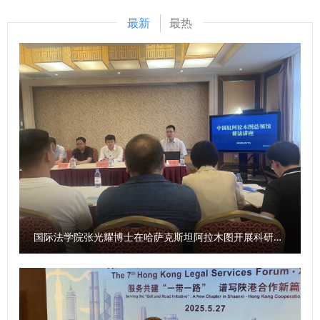
量形成研究特色，同时，进一步整合涉外检察实务人才，围绕
调研平台，加强人才互动交流，在全国法院涉外审判人才的大
最新
最热
涉外检察人才培养工作搭建平台。 刘志远与我校刑事法学院
队伍中凸显西安法院的地位作用，在服务高水平对外开放的新
院长冯卫国共同签署科研项目委托书 马朝琦宣布西北政法大
征程上奋力谱写涉外司法审判勇争一流、走在前列的新篇章。
学涉外刑事法治与国别检察司法中心网站正式上线，由中心和
西北政法大学党委副书记、校长范九利在致辞中表示，陕西作
西北政法大学湾区研究院共同研发的“全球法律数据库”正式进
为古丝绸之路起点和“一带一路”核心枢纽，在国家开放与法治
入试运行阶段。 学校发展规划与学科建设处、教务处、科研
建设中肩负重任。西北政法大学作为法治人才培养的重要阵
处、国际交流与合作处、经济学院、刑事法学院、民商法学
地，将以此次签约为新起点，依托高校的学术积淀和西安中院
院、经济法学院（知识产权学院）、国际法学院（国际仲裁学
的司法实践沃土，紧扣陕西开放型经济和“一带一路”建设需
院）、国家安全学院（反恐怖主义法学院）、公安学院（公共
求，优势互补，深度融合，积极推行“法官+学者”双导师制，
安全法学院）、外国语学院、图书馆以及涉外刑事法治与国别
在创新培养模式、强化实践教学、加强师资共建、深化理论研
检察司法研究中心、中亚法律查明中心、涉外法治研究中心、
究、拓展国际合作五个方面重点推进，让协同培养基地成为集
非洲研究院、北大法宝西安分公司等单位的主要负责人和学生
人才培养、科学研究、社会服务、国际交流于一体的示范平
国际法学院张光耀博士在哈萨克斯坦阿拉木图开展科研与社会服务活动
共计140余人参加会议。 （供稿：刑事法学院 撰稿：高晓伟
台，为国家高水平开放和民族复兴贡献法治力量。 会议介绍
审核：孙学龙）
了《协议》的主要内容，即以“加强高校与法院涉外法治人才
双向交流与合作，实现资源共享，培养复合型高素质涉外法治
人才”为合作总则，通过共建协同培养基地、开展理论与实践