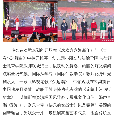
晚会在欢腾热烈的开场舞《欢欢喜喜迎新年》与《青
春“员”舞曲》中拉开帷幕，幼儿园小朋友与法治学院 法律硕
士教育学院教师联袂演出，以跃动的舞姿、绚丽的灯光瞬间
点燃全场气氛。国际法学院（国际仲裁学院）教师化身时光
摆渡人，一段《影视老歌“忆”起唱》，带领观众在经典旋律
中回味岁月深情；教职工健身操协会表演的《扇舞山河 岁启
华章》，以翩跹舞姿演绎国风雅韵，展现文化自信。混声合
唱《彩虹》、器乐合奏《快乐的女战士》以及秦腔与摇滚的
创新融合，为观众带来一场浸润高雅艺术气息、饱含传统文