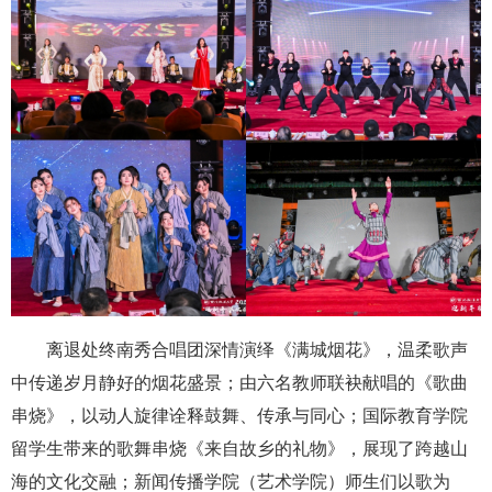
离退处终南秀合唱团深情演绎《满城烟花》，温柔歌声
中传递岁月静好的烟花盛景；由六名教师联袂献唱的《歌曲
串烧》，以动人旋律诠释鼓舞、传承与同心；国际教育学院
留学生带来的歌舞串烧《来自故乡的礼物》，展现了跨越山
海的文化交融；新闻传播学院（艺术学院）师生们以歌为