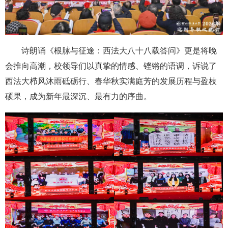
诗朗诵《根脉与征途：西法大八十八载答问》更是将晚
会推向高潮，校领导们以真挚的情感、铿锵的语调，诉说了
西法大栉风沐雨砥砺行、春华秋实满庭芳的发展历程与盈枝
硕果，成为新年最深沉、最有力的序曲。