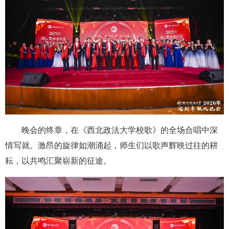
晚会的终章，在《西北政法大学校歌》的全场合唱中深
情写就。激昂的旋律如潮涌起，师生们以歌声辉映过往的耕
耘，以共鸣汇聚崭新的征途。