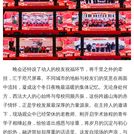
晚会还特设了动人的校友祝福环节，将千里之外的牵
挂，汇于咫尺屏幕。不同城市的地标与校友们的笑意在画面
中流转，凝成这个冬日夜晚最温暖的集体记忆。无论身处何
方，西法大人的心始终与母校同频共振，这份跨越山海的赤
子情怀，正是学校发展最深厚的力量源泉。在主持人的邀请
下，现场观众中已经荣休的老教师、刚开启学术旅程的青年
学子相继起身，纷纷道出感恩与珍重，将岁月的沉淀与初心
的炽热，融进简短却厚重的话语里。这发自现场的声浪，与