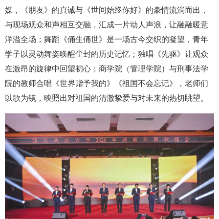
媒，《朋友》的真诚与《世间始终你好》的豪情流淌而出，
与现场观众和声相互交融，汇成一片动人声浪，让融融暖意
洋溢全场；舞蹈《俑生俑世》是一场古今交织的凝望，青年
学子以灵动舞姿唤醒尘封的历史记忆；独唱《先驱》让观众
在激昂的旋律中回望初心；商学院（管理学院）与刑事法学
院的教师合唱《世界赠予我的》《祖国不会忘记》，老师们
以歌为镜，映照出对祖国的清澈挚爱与对未来的热切眺望。