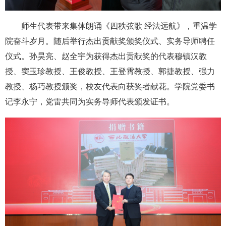
师生代表带来集体朗诵《四秩弦歌 经法远航》，重温学
院奋斗岁月。随后举行杰出贡献奖颁奖仪式、实务导师聘任
仪式。孙昊亮、赵全宇为获得杰出贡献奖的代表穆镇汉教
授、窦玉珍教授、王俊教授、王登霄教授、郭捷教授、强力
教授、杨巧教授颁奖，校友代表向获奖者献花。学院党委书
记李永宁，党雷共同为实务导师代表颁发证书。