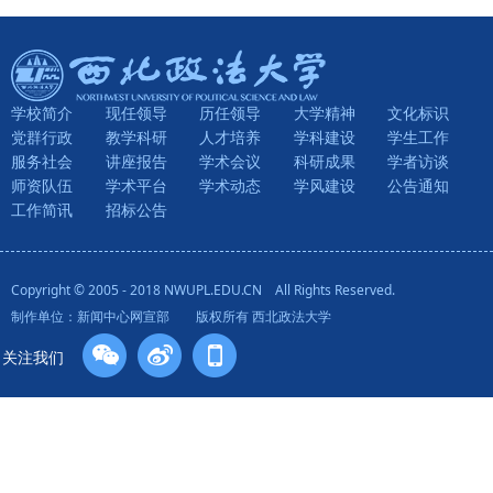
学校简介
现任领导
历任领导
大学精神
文化标识
党群行政
教学科研
人才培养
学科建设
学生工作
服务社会
讲座报告
学术会议
科研成果
学者访谈
师资队伍
学术平台
学术动态
学风建设
公告通知
工作简讯
招标公告
Copyright © 2005 - 2018 NWUPL.EDU.CN All Rights Reserved.
制作单位：新闻中心网宣部 版权所有 西北政法大学
关注我们