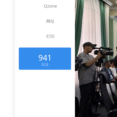
Qzone
网址
打印
941
阅读