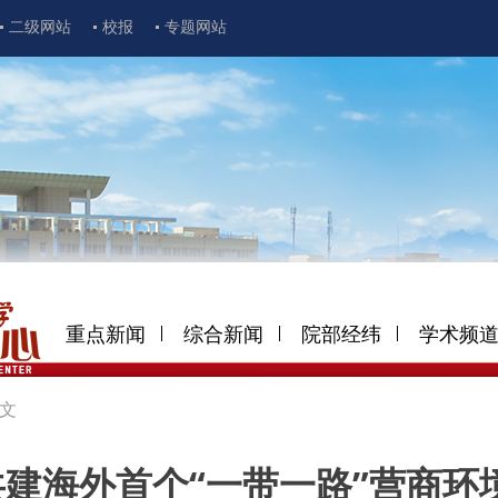
二级网站
校报
专题网站
重点新闻
综合新闻
院部经纬
学术频
文
建海外首个“一带一路”营商环