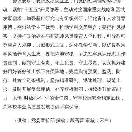
会议要求，要把政绩观立正，用党的创新理论凝心铸
魂，紧扣“十五五”开局部署，主动对接国家重大战略和区域
发展需求，加强基础研究与有组织科研，强化青年人才引育
用留，突出法学主干优势，推动学科交叉融合；要把作风抓
实，坚持把政治标准与师德师风贯穿育人全过程，引导教师
尊重育人规律，力戒形式主义，深化教学创新，以优良教风
学风涵养育人生态；要把阵地守稳，坚决扛牢意识形态工作
责任制，做到守土有责、守土负责、守土尽责。切实抓好建
好用好管好线上线下各类阵地，完善舆情预案、监测、防
范、处置全链条机制，坚持精准研判、迅速处理、规范上
报，及时开展复盘评估、补齐短板漏洞，持续提升处置能
力，以“时时放心不下”的责任感，守牢校园安全稳定底线，
为学校事业高质量发展提供坚实保障。
（供稿：党委宣传部 撰稿：段蓓蕾 审核：宋白）