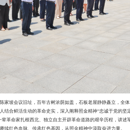
陈家坡会议旧址，百年古树浓荫如盖，石板老屋静静矗立，全体
人结合鲜活生动的革命史实，深入阐释照金精神“忠诚于党的坚
一辈革命家扎根西北、独立自主开辟革命道路的艰辛历程，讲述
赓续红色血脉、传承红色基因，从照金精神中汲取奋进力量。