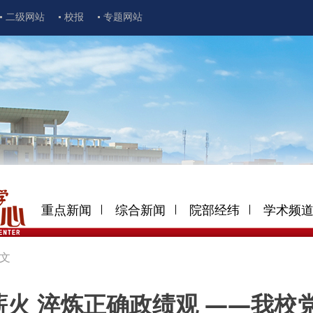
二级网站
校报
专题网站
重点新闻
综合新闻
院部经纬
学术频
文
薪火 淬炼正确政绩观 ——我校