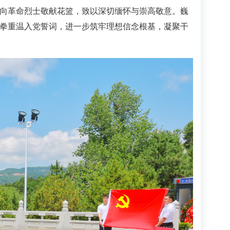
向革命烈士敬献花篮，致以深切缅怀与崇高敬意。巍
拳重温入党誓词，进一步筑牢理想信念根基，凝聚干