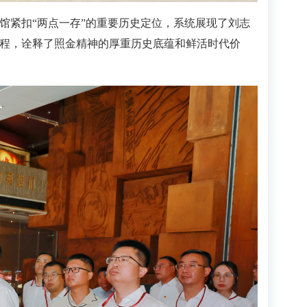
馆紧扣“两点一存”的重要历史定位，系统展现了刘志
程，诠释了照金精神的厚重历史底蕴和鲜活时代价