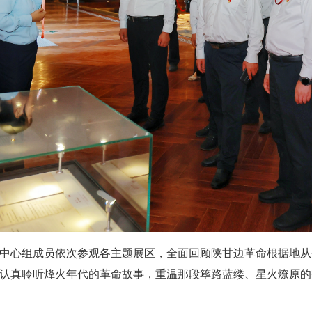
中心组成员依次参观各主题展区，全面回顾陕甘边革命根据地从
认真聆听烽火年代的革命故事，重温那段筚路蓝缕、星火燎原的