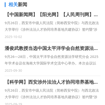
相关
新闻
【中国新闻网】【阳光网】【人民周刊网】【今日头条】【起点新闻】【三秦都市报】西安市中级人民法院与西北政法大学联合建立涉外法治人才协同培养基地
9月26日，西安市中级人民法院（简称西安中院）与西北政法
大学举行《涉外法治人才协同培养基地共建协议》签约暨“涉
外法治人才协同培养基地”揭牌仪式。西安中院党组书记、院
2025-10-02
长赵雷，西北政法大学党委副书记、校长范九利出席会议并致
潘俊武教授当选中国太平洋学会自然资源法学研究分会副会长
辞，共同为“涉外法治人才协同培养基地”揭牌。西安中院审判
委员会专职委员张曼慧与西北政法大学副校长张荣刚签署《涉
9月26—28日，中国太平洋学会自然资源法学研究分会 2025
外法治人才协同培养基地共建协议》（简称《协议》）。 西
年学术会议在海南大学国际学术交流中心举办。本次会议以
安中院党组书记、院长赵雷首先致辞。他指出，西安作为“一
“中国式现代化背景下海洋资源开发利用和保护法治建设” 为主
2025-09-30
带一路”重要节点城市，成为内陆型对外开放的新前沿，涉外
题，汇聚全国多所高校、科研机构的专家学者，共同探讨海洋
【科学网】西安涉外法治人才协同培养基地揭牌
司法审判工作面临新任务新要求。西安法院必须紧扣以审判工
资源法治领域的前沿问题与发展路径。我校国际法学院（国际
作现代化支撑和服务中国式现代化的时代课题，立足全国大
仲裁学院）潘俊武教授在会议期间当选第二届中国太平洋学会
9月26日，西安市中级人民法院（简称西安中院）与西北政法
局，树立世界眼光，打开国际视野，为推动“一带一路”国际商
自然资源法学研究分会的副会长，并受邀作主旨发言。同时，
大学举行《涉外法治人才协同培养基地共建协议》签约暨“涉
事法律服务示范区（中央法务区）建设高质量发展，营造市场
国际法学院（国际仲裁学院）王阳博士和蒋围博士当选为研究
外法治人才协同培养基地”揭牌仪式。 “涉外法治人才协同培养
2025-09-29