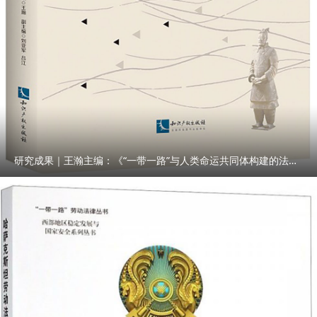
研究成果｜王瀚主编：《“一带一路”与人类命运共同体构建的法律与实践》