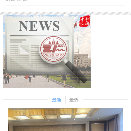
化法治化国际化营商环境注入强劲的司法动能。涉外法治人才
分会理事。 在主旨演讲环节，潘俊武教授作为特邀发言人，
基地”揭牌。西安市中级人民法院供图 《协议》以“加强高校与
培养事关司法审判的国际形象，事关国家法治软实力的构建，
围绕黄岩岛自然保护区配套规章制度构建的议题提出了有关立
法院涉外法治人才双向交流与合作，实现资源共享，培养复合
是涉外司法审判的基础性工程，西安中院和西北政法大学再次
法建议。研讨会共分三个议题，分别为“海洋资源开发利用的
型高素质涉外法治人才”为合作总则，通过共建协同培养基
院校携手、深化合作，加大涉外领域高层次法治人才培养力
法治保障”“海洋生态环境保护的理论与实践”和“全球海洋治理
地、开展理论与实践互补交流等合作方式，加强学校与法院之
度，进一步拓宽涉外法治人才培养路径，为涉外司法审判事业
与合作的法律问题”。此次潘俊武教授当选分会副会长并作主
间的良性互动，从人才培养、理论研究、学术交流、智库共享
源源不断注入动能，努力搭建法学理论与司法实务深度融合的
旨发言，不仅是学界对其在海洋法学领域学术影响力的充分肯
等方面开展院校合作。举办“西安法院法官讲堂”和专家学术交
调研平台，加强人才互动交流，在全国法院涉外审判人才的大
定，也体现了我校在海洋法治研究领域的学科优势。下一步，
流，开展涉外法治人才订单式培养，搭建法学理论与司法实务
队伍中凸显西安法院的地位作用，在服务高水平对外开放的新
我校将以此次会议为契机，进一步加强与国内外同行的学术交
调研平台，开展联合调研和学术研究，共同总结法治实践经验
征程上奋力谱写涉外司法审判勇争一流、走在前列的新篇章。
流与合作，为推动中国式现代化背景下海洋资源开发利用和保
和典型司法判例，利用双方外事交流平台，讲好中国涉外法治
西北政法大学党委副书记、校长范九利在致辞中表示，陕西作
护法治建设贡献更多智慧与力量。 （供稿：国际法学院（国
故事。 西北政法大学将积极推行“法官+学者”双导师制，在创
为古丝绸之路起点和“一带一路”核心枢纽，在国家开放与法治
际仲裁学院） 撰稿：潘俊武 审核：李立）
新培养模式、强化实践教学、加强师资共建、深化理论研究、
建设中肩负重任。西北政法大学作为法治人才培养的重要阵
拓展国际合作五个方面重点推进，让协同培养基地成为集人才
最新
最热
地，将以此次签约为新起点，依托高校的学术积淀和西安中院
培养、科学研究、社会服务、国际交流于一体的示范平台。
的司法实践沃土，紧扣陕西开放型经济和“一带一路”建设需
西安市中级人民法院将紧扣国家涉外法治建设需求，注重协同
求，优势互补，深度融合，积极推行“法官+学者”双导师制，
配合，坚持审判一线实践锻炼，不断强化教育培训阵地作用，
在创新培养模式、强化实践教学、加强师资共建、深化理论研
通过加大学术调研工作力度，搭建交流互鉴成长平台，携手共