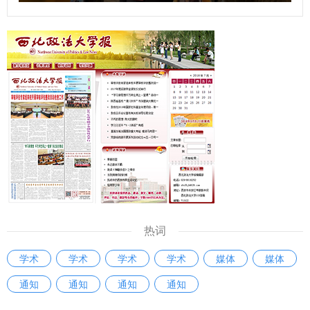
会、西安市律师协会以及莲湖区人民法院、雁塔区人民法院的
同志围绕涉外法律服务的工作经验、涉外法治人才培养的意见
建议等方面进行了交流发言，凝聚了智慧，达成了共识。今
后，西安法院将紧扣国家涉外法治建设需求，注重协同配合，
坚持审判一线实践锻炼，不断强化教育培训阵地作用，通过加
大学术调研工作力度，搭建交流互鉴成长平台，携手共进，以
创新思维、务实举措，培养出一批政治立场坚定、专业素质过
硬、通晓国际规则、精通涉外法律实务的涉外法治人才，为我
国涉外法治建设贡献更多力量。 【中国新闻网】【阳光网】
【人民周刊网】【今日头条】【起点新闻】【三秦都市报】西
安市中级人民法院与西北政法大学联合建立涉外法治人才协同
培养基地：
热词
https://m.chinanews.com/wap/detail/chs/zw/10490348.sh
学术
学术
学术
学术
媒体
媒体
tml http://mwap.iygw.cn/2025/0927/323315.html
https://www.peopleweekly.cn/html/2025/jizhezaixian_092
通知
通知
通知
通知
8/257312.html