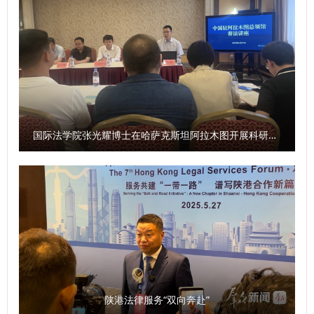
究、拓展国际合作五个方面重点推进，让协同培养基地成为集
进，以创新思维、务实举措，培养出一批政治立场坚定、专业
人才培养、科学研究、社会服务、国际交流于一体的示范平
素质过硬、通晓国际规则、精通涉外法律实务的涉外法治人
台，为国家高水平开放和民族复兴贡献法治力量。 会议介绍
才，为我国涉外法治建设贡献更多力量。 【科学网】西安涉
了《协议》的主要内容，即以“加强高校与法院涉外法治人才
外法治人才协同培养基地揭牌
双向交流与合作，实现资源共享，培养复合型高素质涉外法治
https://news.sciencenet.cn/htmlnews/2025/9/552415.sht
人才”为合作总则，通过共建协同培养基地、开展理论与实践
m
互补交流等合作方式，加强学校与法院之间的良性互动，从人
国际法学院张光耀博士在哈萨克斯坦阿拉木图开展科研与社会服务活动
才培养、理论研究、学术交流、智库共享等方面开展院校合
作。举办“西安法院法官讲堂”和专家学术交流，开展涉外法治
人才订单式培养，搭建法学理论与司法实务调研平台，开展联
合调研和学术研究，共同总结法治实践经验和典型司法判例，
利用双方外事交流平台，讲好中国涉外法治故事。 签约暨揭
牌仪式结束后，与会代表实地参观了西安法院法官干警交流平
台，并围绕“涉外法治人才培养”主题开展了深入的座谈交流。
座谈会上，西安中院介绍了涉外案件审理及涉外法治人才培养
陕港法律服务“双向奔赴”
工作情况，来自西北政法大学、西安市司法局、西安仲裁委员