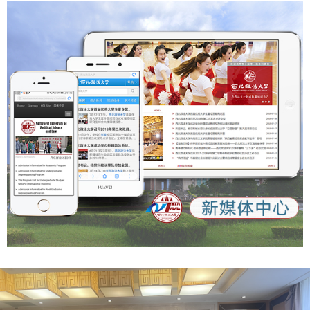
https://m.toutiao.com/article/7554693155212296719/sha
re_uid=MS4wLjABAAAAyFHUFvmEuW4JD0N4nfHQef-
6WWiWqSI0j-
iF4tMrmdw&share_did=MS4wLjACAAAAMHieo4h_EjwNQr
vjP5d6x3O4bhRoyX4Q0ESI72gVjgAX6grNMHwwtjhjgGbE
G5VX&upstream_biz=client_share&app=news_article&cate
gory_new=profile_all×tamp=1758964530&share_token=d
6476941-1333-4e61-903d-d71e518ebd87
https://qidian.sxtvs.com/timing/share/content/10652663
https://qinwen.sanqin.com/app/template/displayTemplate
/news/newsDetail/7011/11348900.html?isShare=true