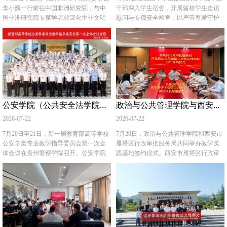
选，新一届组成单位名单于2026年7月20
李小巍一行前往中国非洲研究院，与中
干部深入学生宿舍，开展留校学生走访
日正式公布。 近年来，国际法学院（国
国非洲研究院专家学者就深化中非文明
慰问与专项安全检查，以严管厚爱守护
际仲裁学院）围绕国际能源合作法律机
互鉴、加强治理与发展经验交流、协同
留校学生平安。 走访过程中，各学院分
制、“一带一路”沿线国家能源法、中亚能
推进非洲研究机构建设等议题开展座谈
管学生工作的副书记和留校年级学生辅
源法等方向持续开展研究，培养了一批
交流。中国非洲研究院院长叶海林主持
导员逐间对照留校学生信息台账，做到
具有国际视野的能源法治人才。此次入
座谈，双方围绕相关议题进行了深入交
底数清、情况明、动态准。专项排查宿
选，充分体现了我校在国际能源法领域
流并达成多项共识。 叶海林对政治与公
舍大功率电器、私拉电线等安全风险隐
的学术积淀与综合实力，也为学校提供
共管理学院一行的到访表示热烈欢迎，
患，针对存在问题督促学生及时整改。
了更加广阔的国际交流平台，有助于进
并详细介绍了中国非洲研究院的发展现
深入开展假期出行交通安全、网络安全
一步推进与国际可再生能源署及相关机
状，重点分享了在区域国别研究、中非
等各类安全教育。学工干部在走访中细
公安学院（公共安全法学院）教师受邀参加教育部高等学校公安学类专业教学指导委员会第一次全体会议
政治与公共管理学院与西安市雁塔区行政审批服务局共建教学实践基地
构的务实合作，推动国际能源法学科建
智库合作、对非传播等领域的工作成
致询问学生暑期复习备考、实习实践、
设和人才培养的国际化发展。 （供稿：
效。 李小巍对叶海林院长的热情接待表
日常作息等安排，叮嘱留校学生在高温
2026-07-22
2026-07-22
国际法学院 撰稿：吕江 审核：李立）
示感谢，并系统介绍了政治与公共管理
时段做好防暑降温，同时明确留校学生
学院的学科体系、师资队伍建设、人才
须严格遵守假期宿舍管理规定，遇到困
7月20日至21日，新一届教育部高等学校
7月20日，政治与公共管理学院和西安市
培养机制以及我校非洲研究院建设发展
难或安全问题第一时间联系辅导员。
公安学类专业教学指导委员会第一次全
雁塔区行政审批服务局共同举办教学实
情况。 座谈交流期间，双方聚焦建立长
（供稿：党委学工部 撰稿：席捷 审核：
体会议在贵州警察学院召开。公安学院
践基地签约仪式。西安市雁塔区行政审
效合作机制，搭建常态化沟通平台；开
蒋国纲）
（公共安全法学院）程军伟教授作为新
批服务局副局长王芳乐、张炜合，政务
展科研项目合作，协同产出智库成果；
一届教育部高等学校公安学类专业教学
服务中心副主任袁丹，政治与公共管理
在全面共享信息资源，共建共享特色资
指导委员会委员受邀参会，学院副院长
学院党委书记李小巍，学院带队指导教
源库等方面展开务实磋商，明确了下一
李莉等同行参会，共商公安高等教育高
师以及2024级本科实习生共同参与本次
阶段合作推进的具体方向与对接路径。
质量发展新路径。 本次会议由教育部高
活动。 双方围绕实训基地建设、长效推
双方一致认为，中非关系发展进入新阶
等学校公安学类专业教学指导委员会主
进政校合作展开座谈交流并签订合作协
段，对中非领域的学术研究、智库服务
办，中国人民公安大学、贵州警察学院
议。王芳乐介绍了雁塔区近年政务服务