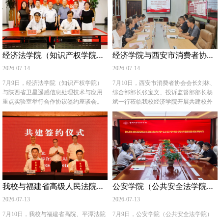
的“主阵地”、学生工作创新改革的“试验
现场的历史氛围，深切体会到白色恐怖
能力素养提升、心理危机处置、精准思
式、专场招聘、产业探访等全流程活
田”，持续增强学校思政教育工作的影响
下开展地下斗争的艰险环境。 次日，研
政育人、舆情应对处置、谈心谈话技巧
动。启动仪式上，宿迁发布了人才新政
力、辐射力与竞争力。 （供稿：党委学
学队伍在凤县参观学习。在凤县革命纪
等内容开展，同时设置素质拓展实践活
2.0版，推出购房券、生活补贴、科创基
工部、学生处 撰稿：余瑞 审核：蒋国
念馆，党员们集体重温入党誓词。在讲
动，以“理论授课+实践赋能”的多元化培
金等系列扶持政策。现场百余家重点企
纲）
解员全程讲解下，大家详细了解了习仲
训模式，全方位帮助新晋辅导员夯实专
业、事业单位带来千余优质岗位，我校
经济法学院（知识产权学院）与陕西省卫星遥感信息处理技术与应用重点实验室签署战略合作协议
经济学院与西安市消费者协会举办共建校外实践教育基地座谈会
勋同志在凤州秘密开展兵运、串联进步
业基础、精进业务本领，助力其快速适
学子主动投递简历，与人事负责人深入
士兵、制定兵变计划的全过程，进一步
应岗位、履职尽责。 在结业仪式上，我
交流，多名学生与企业达成初步就业意
2026-07-14
2026-07-14
理清了凤县作为兵变策源地的历史逻
校商学院新入职辅导员李明杰作为参训
向。 在重点产业探访环节，师生走进拾
辑。现场微党课《从凤州到两当，点燃
学员进行交流发言，他结合培训内容分
焰OPC创业空间、江苏芯灵智能科技有
7月9日，经济法学院（知识产权学院）
7月10日，西安市消费者协会会长刘林、
西北革命星火》更是将学习氛围推向高
享了自身学习感悟与工作规划。此次培
限公司、江苏中农科食品工程股份有限
与陕西省卫星遥感信息处理技术与应用
综合部部长张宝文、投诉监督部部长杨
潮。随后，师生们走进张家窑红军长征
训有效提升了新进辅导员的业务素养能
公司等龙头企业，实地了解宿迁新能
重点实验室举行合作协议签约座谈会。
斌一行莅临我校经济学院开展共建校外
旧址，实地走访红二方面军宿舍、苏维
力，为我校筑牢思政育人阵地、激活学
源、食品加工、智能制造等产业链布
双方就深化产学研合作、探索生态环境
实践教育基地建设工作座谈会。经济学
埃办公窑洞，深入学习红军转战秦岭、
生工作新生动能、推动育人工作提质增
局，直观感受城市产业发展潜力与人才
法与卫星遥感技术深度融合、共建遥感
院党委书记李建梅、院长王胜利及学院
建立基层政权的革命史实，对比理解了
效奠定了坚实基础。 （供稿：党委学生
发展空间。大家同步体验宿迁非遗文旅
技术法律应用协同创新中心达成战略合
相关工作人员代表参加座谈。 座谈会
土地革命时期兵运工作与长征斗争两条
工作部、党委武装部、学生处 撰稿：余
项目，领略“中国酒都”“项王故里”独特城
作协议。重点实验室主任、省政府参
上，双方聚焦校外实践教育基地共建核
红色脉络。 此次主题党日活动，既是一
瑞 审核：蒋国纲）
市底蕴。 薛晖表示，宿迁完善的人才政
事、二级教授洪增林，重点实验室正高
心工作展开深度研讨。结合经济学院人
次生动的党史现场教学，更是一次深刻
策、广阔的发展平台对我校毕业生吸引
级工程师张俊良、项目办主任韩旗、副
才培养定位、专业教学特色与西安市消
的思想洗礼。大家纷纷表示，要从革命
力突出。后续学校将持续深化校地合
主任史军兴，经济法学院（知识产权学
费者协会行业职能优势，双方围绕实践
先辈的英勇奋斗中传承好陕甘红色基
作，推送宿迁优质岗位资源，引导毕业
院）院长党雷研究员等参加会议。 洪增
基地建设规划、学生实习实训安排、实
我校与福建省高级人民法院、平潭法院开展涉台司法合作共建
公安学院（公共安全法学院）赴中国刑事警察学院调研交流
因，将两当兵变中所体现的坚定信念与
生抢抓发展机遇，奔赴基层一线实现青
林教授详细介绍了实验室的核心业务、
践教学管理制度、行业实务案例融入课
斗争精神转化为工作和学习的动力，践
春价值。 （供稿：招生就业处 撰稿人：
技术成果及合作构想。双方就战略合作
堂教学等重点内容进行充分交流、细化
2026-07-13
2026-07-13
行初心使命，积极发挥党员的先锋模范
李旻昱 薛晖 审核人：燕福民）
协议核心内容展开了务实而深入的探
对接，明确了合作建设路径与常态化联
作用，为学校事业发展贡献自己的力
讨，重点围绕遥感技术法律应用协同创
动工作机制，为实践教育基地规范化落
7月10日，我校与福建省高院、平潭法院
7月9日，公安学院（公共安全法学院）