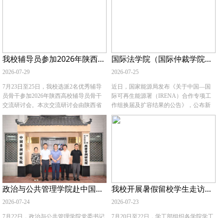
办业务部主任以及学院2010级校友文琦
装部开展拥军慰问活动，向驻地人民子
参加交流会议。 调研座谈会上，赵玎玎
弟兵送去防暑降温物资，并致以节日问
介绍了学院的学科建设、师资力量、人
候与崇高的敬意。 活动中，蒋国纲与雁
才培养及社会服务等方面的情况，重点
塔区委常委、区武装部政委李刚，武装
分享了学院在哲学、社会学等相关学科
部部长章鹏，围绕大学生征兵工作、国
领域的特色优势，以及近年来在社会服
防教育、军民融合创新发展等工作开展
我校辅导员参加2026年陕西高校辅导员骨干交流研讨会
国际法学院（国际仲裁学院）入选中国—国际可再生能源署（IRENA）合作专项工作组
务方面所做的工作。董彬代表公司对学
深入交流。蒋国纲代表学校对雁塔区人
院一行的到访表示热烈欢迎，详细介绍
民武装部长期以来指导学校武装工作，
2026-07-29
2026-07-25
了公司的发展历程、核心业务和行业实
协同开展大学生兵员体检政审等工作致
践经验，并结合当前企业社会责任和
以诚挚感谢。李刚也对我校输送高素质
7月23日至25日，我校选派2名优秀辅导
近日，国家能源局发布《关于中国—国
ESG领域的发展趋势，就企业在伦理治
优秀兵员、开展双拥和国防教育工作成
员骨干参加2026年陕西高校辅导员骨干
际可再生能源署（IRENA）合作专项工
理、社会责任评价、可持续发展人才培
效给予充分肯定和感谢。 交流座谈后，
交流研讨会。本次交流研讨会由陕西省
作组换届及扩容结果的公告》，公布新
养等方面的需求进行了深入阐述。 双方
学校向雁塔区人民武装部赠送了双拥牌
委教育工委学工部指导，陕西辅导员学
一届组成单位名单。我校国际法学院
围绕人才培养合作、科学研究实践转化
匾。慰问活动进一步密切了军地联系，
院主办。 本次研讨会邀请多名省内外思
（国际仲裁学院）成功入选水电、太阳
以及社会服务项目开发等开展深入探
厚植双拥情谊。下一步，学校将持续完
想政治教育领域专家开展专题授课，课
能、氢能、电网、能源转型、储能、风
讨。此次调研交流为学院进一步拓展校
善军地协同育人机制，不断创新双拥共
程内容紧贴高校辅导员工作实际与行业
能、教育与青年全部8个专项工作组。 中
企合作领域、提升社会服务能力提供了
建形式、丰富共建内容，持续深化军民
发展前沿，重点围绕科研项目申报、新
国—IRENA合作采用“1+1+N”机制，即1
宝贵经验。 （供稿单位：哲学与社会发
融合、校地联动、大学生应征入伍等工
时代辅导员队伍战略定位、名师工作室
个合作指导委员会、1个合作办公室和N
展学院 撰稿：马婷婷 审核：赵玎玎）
作，引导广大青年学子厚植爱国强军情
体系化建设、学生活动品牌培育等核心
个合作专项工作组。2026年3月，国家能
怀、勇担时代使命，以实际行动续写新
内容开展。 （供稿：党委学生工作部、
源局对首批能源转型、水电、太阳能、
政治与公共管理学院赴中国非洲研究院开展访问交流
我校开展暑假留校学生走访慰问工作
时代军地共建、军民同心的崭新篇章。
党委武装部、学生处 撰稿：余瑞 审核：
氢能、电网5个专项工作组进行换届，同
（供稿：党委学工部 撰稿：席捷 审核：
蒋国纲）
时增设储能、风能、教育与青年3个专项
2026-07-24
2026-07-23
蒋国纲）
工作组，面向社会公开征集新一届组成
单位。经自主申报、协商确认和择优遴
7月22日，政治与公共管理学院党委书记
7月20日至22日，学工部组织各学院学工