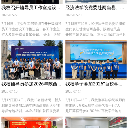
提出了更高要求，两家单位依托各自学
联合承办，以“凝心聚力谋发展 深耕主业
提质、营商环境优化的相关工作成果，
我校召开辅导员工作室建设工作推进会
经济法学院党委赴两当县、凤县开展主题党日活动
科优势与研究资源开展合作，能够有效
育铁军——奋力开创公安学类专业教育
明确行政审批服务局将为政治与公共管
整合力量，更好地服务中非合作大局，
教学新局面”为主题，汇聚公安部人事训
理学院实习生搭建系统化轮岗实训机
2026-07-22
2026-07-20
为共筑新时代全天候中非命运共同体贡
练局、贵州省公安厅、贵州省教育厅有
制，选派资深业务骨干担任专属实践导
献力量。 （供稿：政治与公共管理学院
关负责人、全国公安院校有关负责人和
师，开放行政审批、政务咨询等一线岗
7月16日，党委学工部组织召开校级辅导
7月18日至19日，经济法学院党委组织师
撰稿：哈冠群 审核：李小巍）
公安实战部门代表、政法高校专家代表
位，保障学生实习内容充实、学有所
员工作室建设工作推进会，各工作室主
生代表赴甘肃省两当县、陕西省凤县，
共百余人。会议宣读了新一届教育部高
获。 李小巍介绍了学院本科专业建设概
持人及骨干成员参加会议。 会上，各辅
开展主题党日活动。 本次活动以“两当兵
等学校公安学类专业教学指导委员会成
况，以及政治与公共管理领域复合型实
导员工作室主持人依次汇报前期建设情
变”完整历史脉络为核心，循着“凤县策源
员名单，重点审议了《教育部公安学类
务人才的培养定位。提出双方聚焦常态
况、特色成效及未来规划，明确下一步
地——两当起义爆发地”的革命足迹，通
专业教学指导委员会工作制度》《教育
化组织学生实习实训、共建基层治理联
工作室发展方向与核心任务。与会人员
过实地参观、现场教学、交流研讨等形
部公安学类专业教学指导委员会三年工
合科研平台、打造校地共建特色品牌三
围绕工作室运行机制优化、育人案例库
式，将理论学习与实景体验深度融合。
作规划（2026—2028年）》及年度工作
个合作方向，充分发挥学校智库优势，
建设、特色育人品牌孵化、跨工作室协
在两当兵变纪念馆，党员们面向广场上
计划，研究部署公安学类专业教学要点
结合政务实操案例开展专项研究，以理
同联动等方面展开交流研讨。 蒋国纲表
的“两当兵变”领导人雕塑群列队肃立，集
与课程思政要点研制、教学质量国家标
论研究助推政务服务升级，实现政校双
示，当前各工作室建设存在建设目标虚
体诵读革命誓词，并依次参观了“兵变全
准修订、校局协同与产教融合育人机制
向赋能。 学院师生实地参观雁塔区政务
化、资源统筹整合不足、成果导向不够
过程”“革命传承”“习仲勋生平”三大展
我校辅导员参加2026年陕西高校新入职辅导员专题培训
我校学子参加2026“百校学子地方行”宿迁人才周活动
建设等重点工作，研讨新时代公安高等
服务大厅，工作人员细致讲解大厅窗口
清晰等问题，要求各工作室要锚定专业
厅。通过观看历史纪录片和聆听讲解，
教育改革发展难点问题，同步举办各院
职能划分、行政审批全流程以及智慧政
化、品牌化、标杆化、辐射化建设方
师生们对兵变发动细节、战斗历程及其
2026-07-16
2026-07-14
校公安学专业建设与人才培养经验分
务配套设施运行模式。师生沉浸式观摩
向，加速完成从立项挂牌到长效规范运
对陕甘边根据地的深远影响有了系统认
享、公安学术报告会、办学成果实地观
基层政务办事场景，真切感受“放管服”改
行的过渡；立足学校法治育人特色，构
识，深刻领悟了习仲勋等老一辈革命家
7月12日至14日，我校18名新转岗、新入
7月11日—13日，我校刑事法学院教师薛
摩等系列活动，为全国公安学类专业建
革、优化营商环境等政策在政务一线的
建可复制、可推广的思政工作范式；要
的坚定信仰与斗争智慧。随后，师生们
职辅导员参加2026年陕西高校新入职辅
晖带队，6名应届毕业生代表一行7人，
设划定发展蓝图、明确工作任务。 （供
落地成效，全面了解基层政务服务体系
深耕思政育人研究、产出高质量成果，
步行至位于老南街的张家大院。在这座
导员专题培训。本次培训由陕西省委教
赴江苏宿迁参加2026年“百校学子地方
稿：公安学院 撰稿：胡翔 审核：上官亚
的日常运行逻辑。 （供稿：政治与公共
冲刺省级、国家级育人示范标杆。未来
两当兵变旧址中，大家实地探访了当年
育工委学工部指导，陕西高校辅导员学
行”（宿迁站）暨“宿迁人才周”系列活
敏）
管理学院 撰稿：吴欣悦 审核：李小巍）
要切实将工作室建设成为学工队伍淬炼
的士兵营房、指挥阁楼及密道，身临其
院主办。 本次培训邀请多名相关领域专
动。 活动期间，师生入住相豫・漫柏未
成长的“练兵场”、学生思想政治教育
境地感受了1932年4月2日深夜起义指挥
家学者开展专题授课。培训聚焦辅导员
来峯人才社区，参与欢迎晚会、启动仪