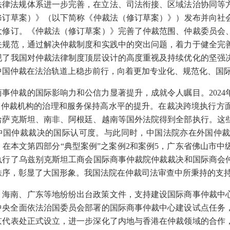
法律法规体系进一步完善，在立法、司法衔接、区域法治协同等
修订草案）》（以下简称《仲裁法（修订草案）》）发布并向社会
大修订。《仲裁法（修订草案）》完善了仲裁范围、仲裁委员会
关规范，通过解决仲裁制度和实践中的突出问题，着力于健全完
现了我国对仲裁法律制度顶层设计的高度重视及持续优化的坚强
中国仲裁在法治轨道上稳步前行，向着更加专业化、规范化、国
商事仲裁的国际影响力和公信力显著提升，成就令人瞩目。
20
%。仲裁机构的治理和服务保持高水平的提升。在裁决跨境执行方
哈萨克斯坦、南非、阿根廷、越南等国外法院得到全部执行。这
中国仲裁裁决的国际认可度。与此同时，中国法院亦在外国仲
，在本文第四部分“典型案例”之案例2和案例5，广东省佛山市
执行了乌兹别克斯坦工商会国际商事仲裁院仲裁裁决和国际商会仲
秩序，彰显了大国形象。我国法院在仲裁司法审查中所秉持的支
、海南、广东等地纷纷出台政策文件，支持建设国际商事仲裁中
2年中央全面依法治国委员会部署的国际商事仲裁中心建设试点任
京代表处正式设立，进一步深化了内地与香港在仲裁领域的合作