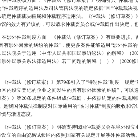
，在仲裁协议方面，《仲裁法（修订草案）》明确引入
“仲裁地
为“仲裁程序的适用法及司法管辖法院的确定依据”且“仲裁裁决视
法确定仲裁裁决籍属和仲裁程序适用法。《仲裁法（修订草案）》
协议的效力有异议的，可以请求仲裁委员会或仲裁庭作出决定，
，在涉外仲裁制度方面，《仲裁法（修订草案）》有重要进步。
“具有涉外因素的纠纷的仲裁”，使更多案件能够适用“涉外仲裁
人民法院关于适用〈中华人民共和国民事诉讼法〉的解释》（202
国涉外民事关系法律适用法〉若干问题的解释（一）》（2020
，《仲裁法（修订草案）》第
79条引入了“特别仲裁”制度，规定
验区内设立登记的企业之间发生的具有涉外因素的纠纷”，可以
草案）》第20条规定的条件组成仲裁庭，并依据约定的仲裁规则
定，是我国仲裁法律制度对国际通用的“临时仲裁”制度的吸收和
审慎与渐进态度。
，《仲裁法（修订草案）》明确支持我国仲裁委员会在境外设立
准设立的自由贸易试验区内依照国家有关规定开展涉外仲裁活动