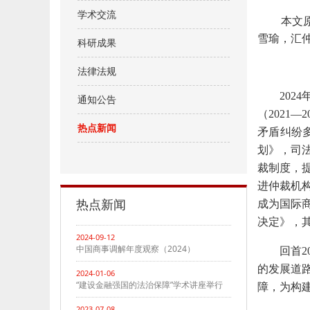
学术交流
本文
雪瑜，汇
科研成果
法律法规
20
通知公告
（2021
热点新闻
矛盾纠纷
划》，司法
裁制度，
进仲裁机
热点新闻
成为国际商
决定》，
2024-09-12
中国商事调解年度观察（2024）
回首
的发展道
2024-01-06
“建设金融强国的法治保障”学术讲座举行
障，为构
2023-07-08