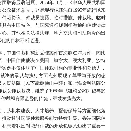
方面取得显著进展。
2024年11月，《中华人民共和国
公众征求意见，这是现行仲裁法自1995年施行以来
、仲裁协议、仲裁员披露、临时措施、仲裁地、临时
善具有中国特色、与国际通行规则相融通的仲裁法律
决心。其他相关法律法规、地方立法和司法解释的出
际化的目标不断迈进。
24年，中国仲裁机构新受理案件首次超过70万件，同比
面，中国仲裁裁决在美国、加拿大、澳大利亚、沙特
些案例不仅体现了中国仲裁机构的专业性和公信力，
裁裁决的承认与执行方面充分展现了尊重与开放的态
中级人民法院（以下简称佛山中院）和上海金融法院分
裁院仲裁裁决，维护了1958年《纽约公约》倡导的
持仲裁和有限监督的传统，继续发扬光大。
心，从机构建设、人才培养、配套保障等方面细化落
务，推动通过国际仲裁服务能力持续升级。香港国际仲
，标志着我国对域外仲裁的开放包容又迈出了重要一