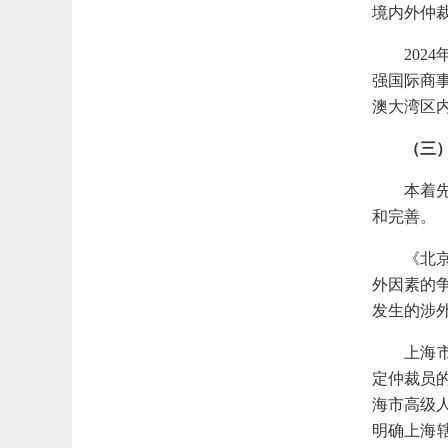
境内外仲
20
强国际商
澳大湾区
（三
本着
和完善。
《北
外因素的
发生的涉
上海
定仲裁员
海市高级人
明确上海