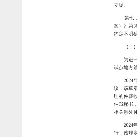
立场。
第七
案）》第
约定不明
（二
为进
试点地方
20
议，该草
理的仲裁
仲裁秘书
相关涉外
20
行，该规