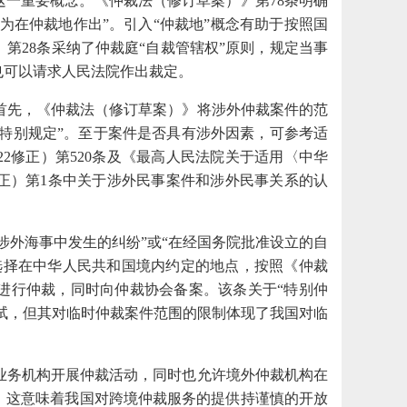
”这一重要概念。《仲裁法（修订草案）》第78条明确
为在仲裁地作出”。引入“仲裁地”概念有助于按照国
第28条采纳了仲裁庭“自裁管辖权”原则，规定当事
也可以请求人民法院作出裁定。
首先，《仲裁法（修订草案）》将涉外仲裁案件的范
的特别规定”。至于案件是否具有涉外因素，可参考适
2修正）第520条及《最高人民法院关于适用〈中华
修正）第1条中关于涉外民事案件和涉外民事关系的认
“涉外海事中发生的纠纷”或“在经国务院批准设立的自
选择在中华人民共和国境内约定的地点，按照《仲裁
进行仲裁，同时向仲裁协会备案。该条关于“特别仲
尝试，但其对临时仲裁案件范围的限制体现了我国对临
业务机构开展仲裁活动，同时也允许境外仲裁机构在
。这意味着我国对跨境仲裁服务的提供持谨慎的开放