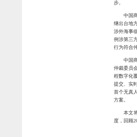
步。
中国
继出台地
涉外海事
例涉第三
行为符合
中国
仲裁委员
程数字化
提交、实
首个无真
方案。
本文
度，回顾