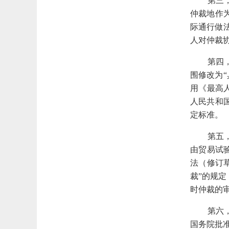
第三
仲裁地作
际通行做
人对仲裁
第四
围修改为
用《最高
人民共和
定标准。
第五
由贸易试
法（修订
裁”的规
时仲裁的
第六
国务院批