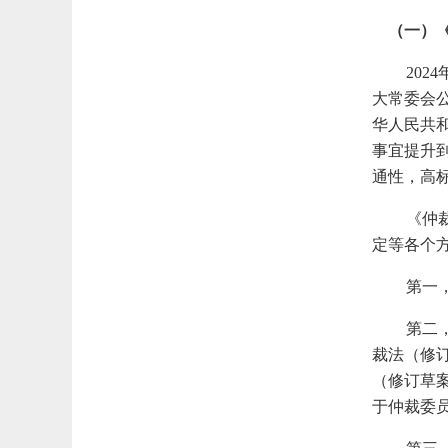
（一）
20
大常委会
华人民共
事宜提升
通性，高
《仲
定等各个
第一
第二
裁法（修
（修订草
于仲裁委