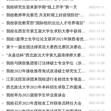
2022-01-11
我校研究生迎来新学期“线上开学”第一天
2022-01-10
我校教师率先垂范 共克时艰上好疫情防控“思政大课”
2021-12-23
我校获批教育部“国际组织法治人才培养项目”
2021-12-10
我校在西安市第五届大学生求职大赛中获得佳绩
2021-12-08
我校1篇博士生学位论文获评2021年陕西省优秀博士学位论文
2021-12-06
第十一届全国法律英语大赛西北赛区决赛在我校成功举办
2021-12-06
“永嘉信杯”西北政法大学第九届准律师大赛成功举办
2021-11-30
我校与陕鼓集团签订法律硕士专业学位（涉外律师）研究生联合培养合作协议
2021-10-20
我校2022年接收推荐免试攻读硕士研究生工作圆满结束
2021-10-13
江苏法院宣讲团来我校进行名校优生专项选调政策宣讲
2021-08-12
西北政法大学2021年本科招生录取工作圆满结束
2021-07-10
我校举办2021届留学生毕业座谈会
2021-07-02
我校召开2021年度校友工作联络员聘任大会