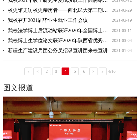
2021-05-12
我校2021年硕士研究生复试录取工作圆满结束 生源质量显著提升
2021-03-29
校史馆走访校史亲历者——西北民大第三期学员马笃信
2021-03-19
我校召开2021届毕业生就业工作会议
2021-03-11
我校法学博士后流动站获评2020年全国博士后工作综合评估良好等次
2021-03-04
我校博士生学位论文获评2020年陕西省优秀博士学位论文
2021-01-04
新疆生产建设兵团公务员招录宣讲团来校宣讲
«
<
2
3
4
5
6
>
»
4/10
图文报道