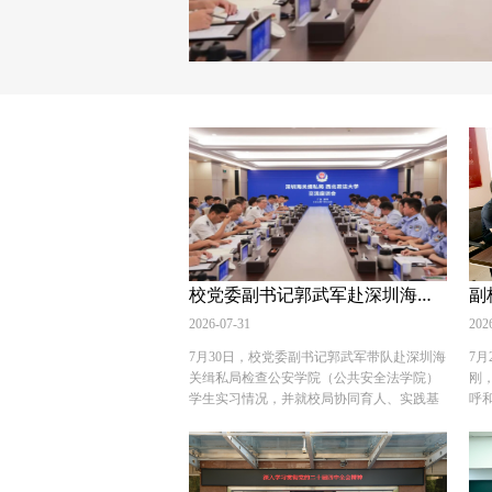
校党委副书记郭武军赴深圳海关缉私局检查学生实习工作并看望校友
2026-07-31
202
7月30日，校党委副书记郭武军带队赴深圳海
7
关缉私局检查公安学院（公共安全法学院）
刚
学生实习情况，并就校局协同育人、实践基
呼
地建设等工作开展调研。深圳海关缉私局局
校
长张军强参加调研并主持座谈会，深圳海关
作
缉私局副局长董剑锋参加调研。 座谈会上，
院
张军强对学校一行表示欢迎，并介绍校局合
法