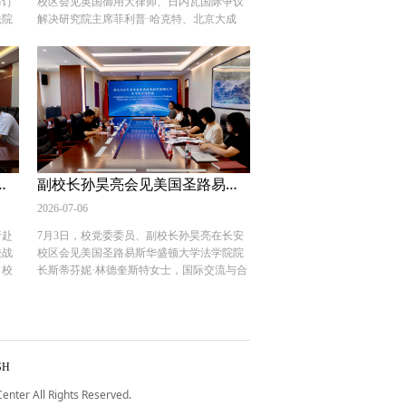
修订
校区会见英国御用大律师、日内瓦国际争议
建立
在学术论坛举办、校史文化挖掘、校友交流
法院
解决研究院主席菲利普·哈克特、北京大成
源整
互动等方面深化合作，共同开展具有影响
员会
（西安）律师事务所合伙人陈晴等人。 单文
上合
力、标识性的校庆活动。 座谈会上，双方聚
，我
华对哈克特一行来访表示欢迎。他指出，作
绸之
焦涉外法治人才培养、学科内涵建设、校友
全国
为西北地区法学教育重镇，我校高度重视涉
—中
工作发展等方面进行深入交流，互赠纪念书
务师
外法治研究与人才培养工作，期待借助哈克
设
籍。 会前，孙昊亮陪同杨东一行参观校史
实务
特在国际法律实务领域的前沿经验，进一步
心，
馆、习近平法治思想“三进”成果展室。 党政
示，
丰富教研资源，拓宽师生国际视野，推动复
度研
办公室、教务处、科研处、国内合作与校友
要内
合型涉外法治人才培养。 哈克特对学校的热
受聘
工作处、经济法学院（知识产权学院）、国
资源
情接待表示感谢。他表示，自己长期从事国
作平
际法学院（国际仲裁学院）等单位负责人参
商环
际仲裁与争议解决，愿以一线执业经验支持
赴新疆财经大学调研交流
副校长孙昊亮会见美国圣路易斯华盛顿大学法学院院长
打造
加座谈。 （供稿：党政办公室 撰稿：丁磊
次研
我校相关教学与科研工作，助力培养精通英
战
审核：刘淑宝）
、破
美法的涉外法治人才。 会见结束后，哈克特
2026-07-06
量。
流平
以“调解作为仲裁的替代方案——以从事国际
 审
行赴
7月3日，校党委委员、副校长孙昊亮在长安
他希
贸易的中国企业为视角”为题作学术讲座，系
校战
校区会见美国圣路易斯华盛顿大学法学院院
获、
统阐述了调解作为仲裁前置程序的可行性与
、校
长斯蒂芬妮·林德奎斯特女士，国际交流与合
业高
优势。我校法学院师生，以及陕西省司法厅
参加
作处负责人陪同。 孙昊亮对林德奎斯特来访
效。
涉外法治处、中国国际贸易促进委员会陕西
 新
我校表示欢迎。他表示，自2016年建立合作
法改
省分会、西安仲裁委员会、陕西正和商事调
加调
关系以来，双方在涉外法治、国际组织后备
《公
解中心、北京大成（西安）律师事务所等多
资队
人才联合培养等方面开展了卓有成效的合
难问
家单位代表参会。 （供稿：国际交流与合作
、学
作。当前人工智能技术正深刻重塑司法实务
法履
处 撰稿：刘思涵 审核：王莹莹）
SH
谈会
与法学教育形态，如何在技术赋能中坚守法
民法
国家
治精神、培育兼具专业素养与科技思维的高
er All Rights Reserved.
头