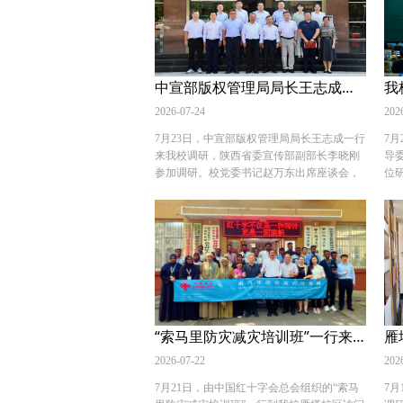
作共建以来实习岗位设置、“一对一”导师制
云
带教、生活保障及安全管理的整体情况。各
紧
分局负责人分别汇报本单位实习生在岗表现
数
与成长情况。实习生代表结合在侦查、司法
围
鉴定、案件审理等岗位的真实办案体会作交
财
中宣部版权管理局局长王志成一行来校调研
流发言。 郭武军代表学校感谢深圳海关缉私
院
局对学校实习实践工作的大力支持，表示自
2026-07-24
绕
202
校局签署合作共建协议以来，深圳海关缉私
共
7月23日，中宣部版权管理局局长王志成一行
7
局在重视程度、带教投入、生活保障上给予
校
来我校调研，陕西省委宣传部副部长李晓刚
导
学生全方位支撑，使西法大学子在国门缉私
学
参加调研。校党委书记赵万东出席座谈会，
位
一线经风雨、见世面、壮筋骨；希望双方在
谈
校党委委员、副校长马朝琦主持会议。 赵万
在
扩大实习规模、拓展实习专业、深化课题研
主
东代表学校对王志成一行表示欢迎，简要介
律
究、证据法学与侦查程序规范等领域持续合
族
绍学校办学底蕴与发展情况。他表示，学校
律
作，把“实践教育基地”打造成校局协同育人
台
积极服务国家创新驱动发展战略，在知识产
培
标杆。 张军强在总结中表示，为中国式现代
荣
权理论研究与成果转化方面开展了大量卓有
开
化建设培养高素质法治人才，是法学院校和
级
成效的工作。筹建版权学术研究平台，是学
长
法治实务部门共同的责任担当，期待双方以
员
校回应数字时代版权治理新挑战、服务文化
常
实习育人为支点，推动法学理论与缉私实务
谈
数字化战略的重要举措，将进一步整合学科
迎
双向赋能。实习学生要做到学以致用、知行
境
资源，打造集理论研究、人才培养、智库服
设
“索马里防灾减灾培训班”一行来我校访问交流
合一，在实践中了解社会，为海关缉私工作
自
务于一体的高端平台，为我国版权事业高质
培
作出贡献。 在深期间，郭武军一行参观了深
会
量发展贡献“西法大力量”。 王志成对我校红
2026-07-22
核
202
圳海关缉私局执法办案管理中心、情报指挥
责
色办学底色、知识产权学科积淀、版权学术
训
中心、司法鉴定中心等部门，听取深圳缉私
享
7月21日，由中国红十字会总会组织的“索马
7
研究平台筹建前期成果给予充分肯定。他立
频
局关于缉私执法、智慧缉私、实战化训练及
作