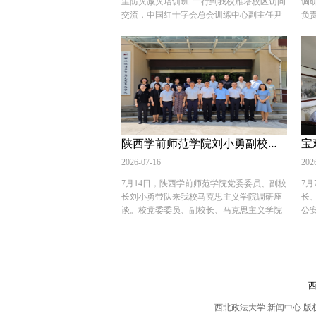
里防灾减灾培训班”一行到我校雁塔校区访问
调
足国家版权事业发展战略高度，对平台建设
法
实习带教工作的情况介绍，到大鹏海关、盐
安
交流，中国红十字会总会训练中心副主任尹
负
提出指导要求，明确要紧扣习近平文化思
结
田国际集装箱码头有限公司等地调研了解口
院
正，陕西省红十字会党组成员、副会长李志
委
想，聚焦人工智能、数字文创等新兴领域版
员
岸监管、反走私综合治理情况。公安学院党
部
刚陪同。 培训班一行参观了我校社区党群服
范
权治理，夯实理论研究、人才培育、社会服
入
委书记上官亚敏等参加有关活动。 （供稿：
各
务中心，听取了社区在开展防灾减灾、应急
动
务三大核心职能，持续深化部校合作，加强
例
公安学院 撰稿：胡翔 审核：上官亚敏）
治
救护和红十字志愿服务等方面工作介绍，对
育
政产学研协同，立足西北区位优势打造特色
例
等
社区参与基层社会治理的工作成效表示赞
建
版权智库，助力健全现代化版权治理体系。
互
治
赏。在交流过程中，还详细了解我校学科建
表
会前，王志成一行观看了我校知识产权学科
推
及
设、国际交流和留学生培养等方面的情况。
作
建设成果展，经济法学院（知识产权学院）
本
讼
希望今后加强交往、增进了解，推动更多交
现
院长党雷汇报了版权学术研究平台筹建阶段
自
特
流合作。中国红十字会、陕西省红十字会、
共
陕西学前师范学院刘小勇副校长一行来我校马克思主义学院调研座谈
宝
性成效。 中宣部版权管理局、陕西省委宣传
的
荣
西安市红十字会、雁塔区红十字会和我校国
合
部相关处室负责人；学校党政办公室负责
训
作
际交流与合作处、非洲研究院、社区相关负
2026-07-16
科
202
人，经济法学院（知识产权学院）领导班子
的
同
责人一同参加了交流活动。 本次“索马里防
校
及学科骨干教师参加座谈。 （供稿：经济法
生
7月14日，陕西学前师范学院党委委员、副校
7
暨
灾减灾培训班”由商务部主办、中国红十字会
发
学院 撰稿：李小斐 审核：党雷）
盖
长刘小勇带队来我校马克思主义学院调研座
长
署
总会训练中心承办，学员由来自索马里的政
北
院
谈。校党委委员、副校长、马克思主义学院
公
暑
府官员、专家共25名学员组成。 （供稿：社
建
稿
院长马朝琦出席并讲话，会议由马克思主义
一
作
区 撰稿：别於睿 审核：金山）
希
学院常务副院长郭淼主持。 马朝琦对刘小勇
员
识
展
一行的到来表示热烈欢迎。他指出，自1937
双
分
流
年陕北公学成立以来，学校赓续红色基因、
合
国
经
传承老延大优良办学传统，持之以恒深耕政
初
刘
表
治理论教育，学科建设稳步走向成熟。为推
基
校
动学院内涵式发展，学校党委高度重视，配
破
西北政法大学 新闻中心 版权所有 Copyr
院