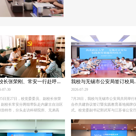
副校长张荣刚、常安一行赴呼和浩特调研交流，深化校际校地合作
我校与无锡市公
6-07-30
2026-07-29
月25日至27日，校党委委员、副校长张荣
7月28日，我校与无锡市公安局共同举行
，副校长常安分两组带队赴内蒙古自治区
合作共建协议签订暨实践教育基地揭牌
和浩特市，分头走访科研院所、兄弟高
式。校党委副书记郭武军与江苏省公安
、自治区政法机关，推进多层次务实合
厅长、党委委员，无锡市副市长、公安
。 25日上午，常安带队到访自治区社科
委书记、局长谭永生代表双方共同签署
，与《内蒙古社会科学》编辑部、政治学
北政法大学 无锡市公安局教学科研实践
学研究所开展座谈交流，社科院副院长乌
共建协议》，并为“西北政法大学实践教