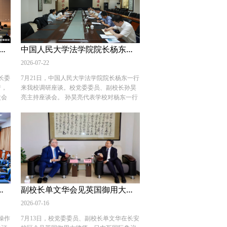
院）
边”边疆高校发展研讨会上，孙昊亮介绍了我
部门
校财经类专业的建设举措，梳理了专业的优
郭武
势特色，并与中央财经大学、上海财经大
，对
学、西南财经大学等院校的代表，围绕人工
示感
智能时代的学科专业重构、“新财经”复合型
荣刚参加2026上海合作组织大学中方校长委员会全体会议
中国人民大学法学院院长杨东一行来校调研座谈
同培
人才培养、数字化科教平台共建等议题展开
业特
了深入交流。 我校作为对口支援协作高校，
2026-07-22
慧警
长期深度参与教育援疆工作，此次参会是面
长委
7月21日，中国人民大学法学院院长杨东一行
全长
向西部边疆高校的又一次协同联动。学校将
行，
来我校调研座谈。校党委委员、副校长孙昊
实务
以本次会议为契机，在专业建设、人才培
次会
亮主持座谈会。 孙昊亮代表学校对杨东一行
平安
养、科研合作、服务地方等方面积极作为，
海合
的到访表示欢迎，对中国人民大学法学院长
市发
为教育援疆、文化润疆贡献西法大力量。
部国
期以来给予我校的支持帮助表示感谢，并介
了市
（供稿：教务处 撰稿：李振林 审核：董玮）
织大
绍了学校基本情况。他表示，中国人民大学
师教
院校
法学院在教学科研、学科建设等方面积淀丰
术实
了上
厚，希望双方在人才培养、科研创新等方面
景作
并与
加强合作，拓宽青年法学人才深造渠道，协
了无
治人
同推进法学学科创新发展，共同为法治中国
基础
了交
建设作出更大贡献。 杨东对学校的周到接待
基础
治研
表示感谢。他表示，中国人民大学与西北政
适用及《企业破产法》修订前沿高级研修班在我校开班
副校长单文华会见英国御用大律师菲利普·哈克特先生一行
稿：
内涵
法大学同根同源，陕北公学的红色根脉是两
合组
校共同的精神财富。他希望双方传承好红色
2026-07-16
委员
法治基因，进一步深化法学教育协同联动、
操作
7月13日，校党委委员、副校长单文华在长安
正式
人才培养渠道互通，加强90周年校庆联动，