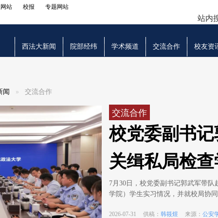
级网站
校报
专题网站
站内
西法大新闻
院部经纬
学术频道
交流合作
校友资
新闻
交流合作
交流合作
校党委副书记
关缉私局检查
看望校友
7月30日，校党委副书记郭武军带
学院）学生实习情况，并就校局协同育
2026-07-31
供稿：
韩筱煜
来源：
公安