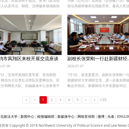
研交流，区政协班子成员、各专门委员会
与新《公司法》适用及《企业破产法》
硕培养单位搭建了高效的交流协作平台。
启动上合高等教育研究智库项目，并就
厅座谈，我校94级校友、内蒙古警察学院
责人以及司法、财税、法律服务领域政协
前沿高级研修班在我校开班。最高人民
合培训目标，他分享三点思考，与在场学
中方校办常态化议事机制、搭建中方资
长李永林全程参加本次座谈。公安厅政治
员代表参加调研。我校党委副书记、校长
咨询委员会原副主任兼秘书长、审判委
共勉：一是要深耕精品视频案例创作，深
合平台等重点工作作出部署。 我校作为
二级巡视员张文革及多部门负责人参会，
九利，校党委委员、副校长张荣刚出席活
原副部级专职委员、二级大法官杜万华
司法实务一线挖掘教学素材，打造标杆案
组织大学、上合组织法律大学联盟及丝
方围绕公安学历教育、干警业务培训、法
。 范九利陪同贠孝民一行参观国家安全教
校党委副书记郭武军出席开班式。来自
成果；二是推进校际协同育人，将视频案
路大学联盟等成员高校，牵头成立中国
智库服务、司法鉴定、疑难案件法律支撑
教学基地，介绍了学校在人才培养、学科
各地的法院、律所、会计师事务所、税
教学融入法硕培养全过程；三是加强经验
亚法律查明与研究中心，在哈萨克斯坦
充分交流。 随后，张荣刚、常安一行赴自
设、科研创新、社会服务等方面情况。他
事务所及资产管理公司等单位的180余位
通，携手搭建全国法硕视频案例资源库，
立“一带一路”营商环境服务发展中国中
区人民检察院开展对接，副检察长孙庆杰
示，学校将充分发挥法学学科优势和智库
工作者参加研修班。 郭武军在致辞中表
动法律专业学位研究生教育高质量发展。
在涉外法治人才联合培养、区域法律制
相关部室负责人参会。双方围绕公益诉
用，精准对接雁塔区法治建设与社会治理
破产制度是服务供给侧结构性改革的重
次培训采用线上线下同步开展的模式，来
究等领域形成鲜明特色。学校将以此次
、涉外检察、联合课题与学术论坛、检察
代化需求，持续深化校地法治共建、人才
容，是市场经济中化解债务危机、优化
全国87所高校法学院及法律硕士培养单位
为契机，切实履行委员职责，在法治合
色业务、法治人才培养共商合作举措，张
育、资源共享、成果共用，推进产教融
配置的重要法律制度，对提升法治化营
鸡市凤翔区来校开展交流座谈
副校长张荣刚一行
97名学员参加培训，线上近400人参训。参
台搭建、智库成果产出、青年交流品牌
刚和孙庆杰代表双方单位签署检校战略合
、校地合作走深走实，以优质教育资源和
境、推动经济高质量发展意义重大。本
人员主要为各高校法学院分管研究生教育
等方面主动作为，为服务国家周边外交
协议。 在呼市调研期间，张荣刚、常安陪
研成果助力区域高质量发展。 贠孝民对我
6-07-09
修班聚焦破产实务前沿，旨在搭建法院
2026-07-07
负责人、法律硕士教育中心负责人、研究
略、构建上合命运共同体贡献智慧与力
校党委书记赵万东参加内蒙古校友会换届
办学治校成效、法治育人成果及服务地方
产管理人与高校三方协同联动的学习交
教学管理秘书、实践教学骨干教师等，覆
（供稿：国际交流与合作处 撰稿：王梦琳
月7日，宝鸡市凤翔区委常委、宣传部部
7月3日，校党委委员、副校长张荣刚一
学习交流会，赴内蒙古警察学院调研并签
展的责任担当给予充分肯定。他表示，西
台，推动破产法理论与实务深度融合。
全国二十余个省份的综合性大学、政法类
核：王莹莹）
、网信办主任李红召带队区委网信办、区
新疆财经大学调研交流，进一步落实两
校校合作协议，同时看望我校赴当地开展
政法大学学科特色鲜明，在服务区域法治
望，全体以本次培训为新起点，学有所
校、行业特色高校。 （供稿：研究生院 撰
安分局网安大队、区融媒体中心业务骨干
略合作协议。新疆财经大学党委副书记
期“三下乡”社会实践的学生代表。 国内合
设、基层治理创新等方面具备独特优势，
学有所悟、学有所用，共同推动破产事
：李彧嘉 审核：陈玺）
行到访我校。校党委书记赵万东，党委委
长高志刚会见张荣刚一行，并邀请我校
与校友工作处、期刊社、经济法学院（知
望校地双方发挥各自优势，聚焦雁塔区发
质量发展，为市场资源优化配置赋能增
、副校长马朝琦在校务楼会见来访代表，
2026年对口支援新疆财经大学工作会议。
产权学院）、商学院（管理学院）负责人
中的重点难点问题，搭建更紧密的合作交
本次研修班立足行业现实需求，紧扣立
«
<
1
2
3
4
5
>
»
1/35
方围绕平安凤翔、法治凤翔建设、网络综
疆财经大学党委常委、副校长李季刚参
随两支队伍参与对应调研活动。 （供稿：
平台，进一步深化校地互动，赋能雁塔区
革前沿，课程围绕《企业破产法》与新
治理、舆情风险防控等校地合作议题开展
研座谈会。双方围绕学科专业建设、师
内合作与校友工作处 撰稿：周建利 审核：
济社会高质量发展。 座谈会上，张荣刚代
司法》深度解读、破产重整中的税务疑
步沟通，就依托高校法学与传媒智库服务
伍培养、科研项目合作、科研平台建设
霖杰）
学校致欢迎辞，统战部副部长吕凌介绍学
题、执破融合律师实务、破产管理人依
西北政法大学
|
新闻中心
|
校报编辑部
|
新媒体中心
|
网络宣传部
|
微博
|
头条
|
ENGLI
层治理交换意见，希望深化常态化协作，
生联合培养等方面进行了深入交流。 座
统战工作整体开展情况，商学院（管理学
职与风险防范等重点内容，特邀最高人
解基层网信、政法工作难点。 随后，双方
后，张荣刚一行还参观了新疆财经大学
ight © 2018 Northwest University of Political Science and Law News Cent
）院长徐京平及我校党外教师代表围绕学
院资深大法官、知名高校破产法学科带