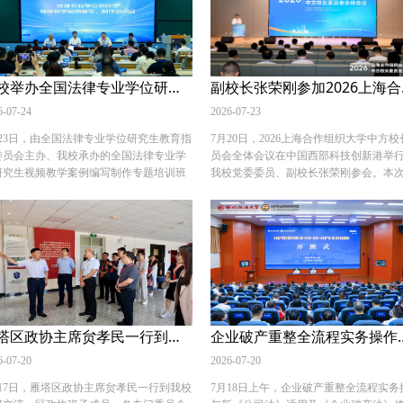
格日勒、政法所所长白永利等参会。双方
地”揭牌。我校公安学院（公共安全法学
扣期刊栏目建设、选题策划、稿件编审、
负责人，无锡市公安局领导、相关职能
字化推广等内容深入研讨，交流务实、氛
负责人参加活动。 签约仪式座谈会上，
热烈。 26日下午，张荣刚带队前往内蒙古
军介绍了学校办学历史和学科专业特色
经大学法学院，与该校副校长晓芳、法学
无锡市公安局支持学校人才培养工作表
我校举办全国法律专业学位研究生视频教学案例编写制作专题培训班
副校长张
院长落志筠座谈。两校立足办学实际，围
谢。他指出，本次合作立足法治人才协
学科专业建设、师资队伍培育、教学资源
6-07-24
养，依托学校深厚的办学积淀与公安专
2026-07-23
享、学生互换交流等议题充分研讨，交换
色，结合无锡公安过硬的实战能力与智
月23日，由全国法律专业学位研究生教育指
7月20日，2026上海合作组织大学中方校
际合作意见。 同期，常安带队赴内蒙古大
务创新优势，高水平推进实践教学、健
委员会主办、我校承办的全国法律专业学
员会全体会议在中国西部科技创新港举
铸牢中华民族共同体意识研究基地调研座
效合作机制，共同推动法学理论与公安
研究生视频教学案例编写制作专题培训班
我校党委委员、副校长张荣刚参会。本
，基地副主任、中华民族共同体研究中心
双向赋能、深度融合，助力法治公安与
雁塔校区开班。我校副校长、法治学院 法
议由教育部国际合作与交流司指导，上
任龙长海参会。双方围绕法学赋能中华民
中国建设。 谭永生副市长介绍了无锡城
硕士教育学院院长（兼）常安，司法部法
作组织大学中方校长办公室主办。教育
共同体建设、民族工作法治研究、期刊平
展概况、全市公安整体工作成效，展示
职业资格管理局一级调研员吕伟耀、本次
际司、陕西省教育厅相关领导，上合组
协同创新等交流建设思路。 27日上午，张
局实习实训工作的做法与成效，并从教
训授课专家以及学校研究生院负责人出席
学中方校长委员会全体成员及中方项目
刚带队先后走访自治区司法厅、自治区高
官互派、协同培育法治人才、常态化学
班仪式。开班仪式由法律教指委副秘书
代表参会。 会上，张荣刚代表学校领取
人民法院。 在自治区司法厅，厅党委委
务交流等方面，对双方后续深度合作前
、中国人民大学法学院时延安教授主持。
合组织大学中方校长委员会委员聘书，
、副厅长张生及各处室负责人与调研组座
出展望。 签约仪式前，郭武军一行参观
安代表学校对全体参训人员表示热烈欢
院校代表围绕上合组织大学框架下的法
，围绕法治政府建设、涉外法治、营商环
锡市公安局情指中心、合成侦查中心和
，介绍了学校红色办学根基、法学学科建
才联合培养、区域法律合作等议题进行
优化、联合课题、人才引育等深入对接。
管控中心，观摩警舆同处、合成侦查、
成果与特色实践育人模式。他表示，本次
流，就进一步发挥政法类高校在涉外法
雁塔区政协主席贠孝民一行到我校调研交流
企业破产重整全流程实务操作与新《公司法》
治区高级人民法院党组书记、院长杨宗仁
管控等工作机制。 （供稿：公安学院 撰
训贴合法律硕士“重实践、强应用”的培养
究领域的特色优势、推动上合组织大学
见张荣刚一行，副院长苏利军及各部门负
胡翔 审核：上官亚敏）
心，打通理论教学与实务运用的壁垒；培
6-07-20
式发展交换了意见。会议系统回顾了上
2026-07-20
人参会，双方就联合培训、科研资源共
汇聚优秀案例创作者、资深评审专家、视
织大学发展历程，审议通过了中方校长
、学生实习实训等开展交流，达成初步合
月17日，雁塔区政协主席贠孝民一行到我校
7月18日上午，企业破产重整全流程实务
制作技术专家开展系统化教学，为全国各
会及专家委员会名单等运行机制事项，
意向。 27日下午，张荣刚带队赴自治区公