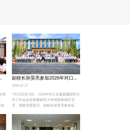
安局签订校局合作协议
副校长孙昊亮参加2026年对口支援新疆财经大学工作会议
2026-07-27
校局
7月22日至24日，2026年对口支援新疆财经大
仪
学工作会议在新疆财经大学阿勒泰校区召
厅副
开。我校党委委员、副校长孙昊亮参加会
局党
议，与中国人民大学、中央财经大学、中南
《西
财经政法大学等二十余所对口支援及战略合
基地
作高校的代表一同共商教育援疆举措。
育基
在“学科提质·产教聚力·数智赋能·文旅兴