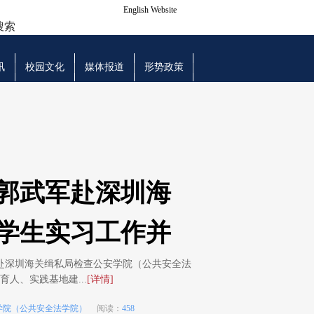
English Website
搜索
讯
校园文化
媒体报道
形势政策
郭武军赴深圳海
学生实习工作并
队赴深圳海关缉私局检查公安学院（公共安全法
人、实践基地建...
[详情]
学院（公共安全法学院）
阅读：
458