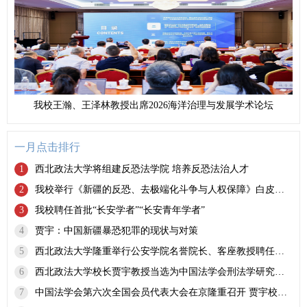
我校王瀚、王泽林教授出席2026海洋治理与发展学术论坛
一月点击排行
1
西北政法大学将组建反恐法学院 培养反恐法治人才
2
我校举行《新疆的反恐、去极端化斗争与人权保障》白皮书学习座谈会
3
我校聘任首批“长安学者”“长安青年学者”
4
贾宇：中国新疆暴恐犯罪的现状与对策
5
西北政法大学隆重举行公安学院名誉院长、客座教授聘任仪式
6
西北政法大学校长贾宇教授当选为中国法学会刑法学研究会副会长
7
中国法学会第六次全国会员代表大会在京隆重召开 贾宇校长当选为常务理事、王瀚副校长当选为理事