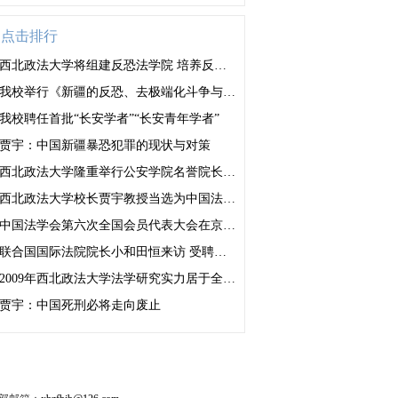
月点击排行
西北政法大学将组建反恐法学院 培养反恐法治人才
我校举行《新疆的反恐、去极端化斗争与人权保障》白皮书学习座谈会
我校聘任首批“长安学者”“长安青年学者”
贾宇：中国新疆暴恐犯罪的现状与对策
西北政法大学隆重举行公安学院名誉院长、客座教授聘任仪式
西北政法大学校长贾宇教授当选为中国法学会刑法学研究会副会长
中国法学会第六次全国会员代表大会在京隆重召开 贾宇校长当选为常务理事、王瀚副校长当选为理事
联合国国际法院院长小和田恒来访 受聘西法大荣誉教授
2009年西北政法大学法学研究实力居于全国前十位
贾宇：中国死刑必将走向废止