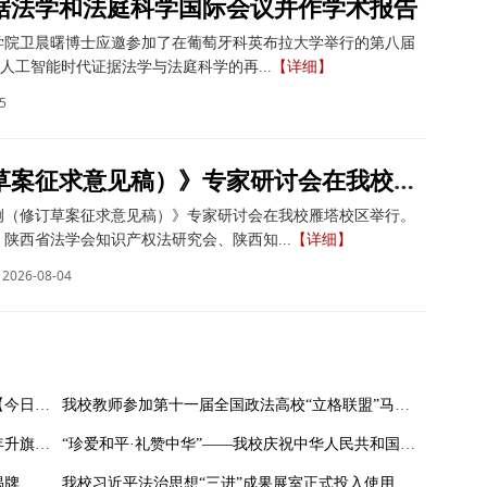
据法学和法庭科学国际会议并作学术报告
学院卫晨曙博士应邀参加了在葡萄牙科英布拉大学举行的第八届
人工智能时代证据法学与法庭科学的再...
【详细】
5
《著作权法实施条例（修订草案征求意见稿）》专家研讨会在我校举办
例（修订草案征求意见稿）》专家研讨会在我校雁塔校区举行。
陕西省法学会知识产权法研究会、陕西知...
【详细】
2026-08-04
【中国新闻网】【阳光网】【人民周刊网】【今日头条】【起点新闻】【三秦都市报】西安市中级人民法院与西北政法大学联合建立涉外法治人才协同培养基地
我校教师参加第十一届全国政法高校“立格联盟”马克思主义学院院长论坛暨铸牢中华民族共同体意识与新时代边疆治理学术研讨会
我校举行庆祝中华人民共和国成立七十六周年升旗仪式
“珍爱和平·礼赞中华”——我校庆祝中华人民共和国成立76周年暨纪念抗战胜利80周年摄影作品展开展
揭牌
我校习近平法治思想“三进”成果展室正式投入使用