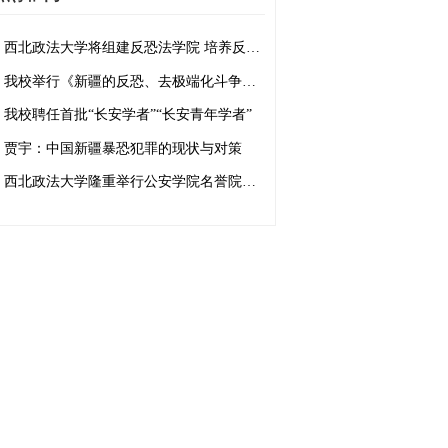
西北政法大学将组建反恐法学院 培养反恐法治人才
我校举行《新疆的反恐、去极端化斗争与人权保障》白皮书学习座谈会
我校聘任首批“长安学者”“长安青年学者”
贾宇：中国新疆暴恐犯罪的现状与对策
西北政法大学隆重举行公安学院名誉院长、客座教授聘任仪式