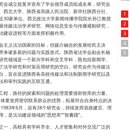
究会成立批复并宣布了学会领导成员组成名单，研究会
、西北大学、陕西省高级人民法院、新华社陕西分社、
1
近30家单位。西北政法大学新闻传播学院院长孙江教授
2
展传媒法治学术研究、网络信息安全与传播规制研究，
治建设进程等方面发挥积极作用。
3
4
会主义法治国家的目标，但媒介融合的发展给民主决
带来诸多新的问题与实践形式。陕西省法学会副会长杨
5
研究领域是一个新兴学科和交叉学科，既包括新闻学、
了法学研究和对策应用研究的空白。研究会作为传媒法
台，旨在促进陕西各高校传媒法和法制新闻学研究以及
法和审判实践的互联互通。
工程，路径的探索和问题的处理需要借助智库的力量。
团体要发挥密切联系群众的优势，拓展符合自身特点的决
1983年6月，设有28个研究会，持续发挥咨政建言、理
，是法治建设领域的“思想库”“智囊团”。
之一，高校具有学科齐全、人才密集和对外交流广泛的