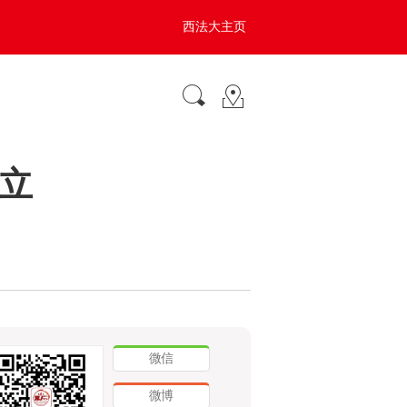
西法大主页
立
微信
微博