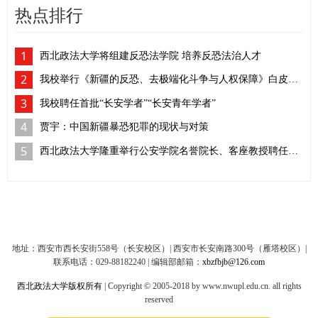
热点排行
1
西北政法大学将组建反恐法学院 培养反恐法治人才
2
我校举行《新疆的反恐、去极端化斗争与人权保障》白皮书学习座谈会
3
我校聘任首批“长安学者”“长安青年学者”
4
贾宇：中国新疆暴恐犯罪的现状与对策
5
西北政法大学隆重举行公安学院名誉院长、客座教授聘任仪式
地址：西安市西长安街558号（长安校区）| 西安市长安南路300号（雁塔校区）|
联系电话：029-88182240 | 编辑部邮箱：
xbzfbjb@126.com
西北政法大学版权所有
| Copyright © 2005-2018 by www.nwupl.edu.cn. all rights
reserved