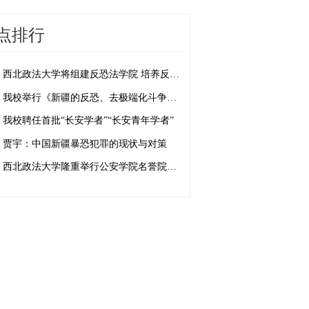
点排行
西北政法大学将组建反恐法学院 培养反恐法治人才
我校举行《新疆的反恐、去极端化斗争与人权保障》白皮书学习座谈会
我校聘任首批“长安学者”“长安青年学者”
贾宇：中国新疆暴恐犯罪的现状与对策
西北政法大学隆重举行公安学院名誉院长、客座教授聘任仪式