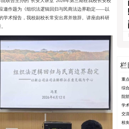
院联合主办的“长安大讲堂”2026年第三期在我校长安校
应邀作题为《组织法逻辑回归与民商法边界勘定——以
的学术报告，我校副校长常安出席并致辞。讲座由科研
听。
栏
重
综
院
学
交
校