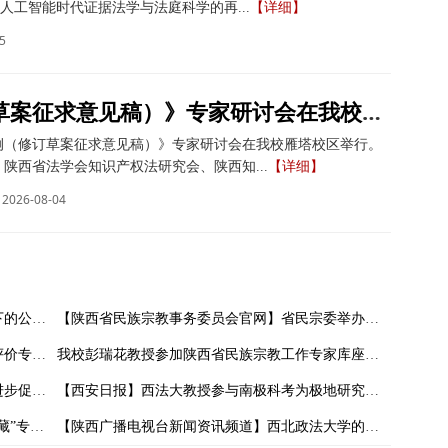
人工智能时代证据法学与法庭科学的再...
【详细】
5
《著作权法实施条例（修订草案征求意见稿）》专家研讨会在我校举办
例（修订草案征求意见稿）》专家研讨会在我校雁塔校区举行。
陕西省法学会知识产权法研究会、陕西知...
【详细】
2026-08-04
西南政法大学赵万一教授作《民商关系背景下的公司法及其司法解释》专题讲座
【陕西省民族宗教事务委员会官网】省民宗委举办《中华人民共和国民族团结进步促进法》专题讲座
我校张师伟教授入选中国人文社会科学期刊评价专家委员会名单
我校彭瑞花教授参加陕西省民族宗教工作专家库座谈会
副校长常安应邀为省委统战部作《民族团结进步促进法》专题讲座
【西安日报】西法大教授参与南极科考为极地研究贡献“西安智慧”
【长安大讲堂】杨烨作题为“碑石上的国家宝藏”专题讲座
【陕西广播电视台新闻资讯频道】西北政法大学的王泽林教授去南极啦