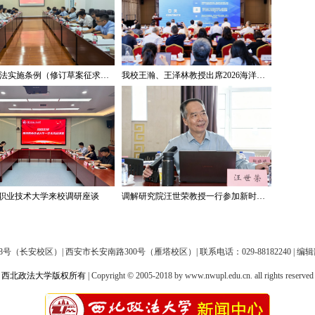
《著作权法实施条例（修订草案征求意见稿）》专家研讨会在我校举办
我校王瀚、王泽林教授出席2026海洋治理与发展学术论坛
职业技术大学来校调研座谈
调解研究院汪世荣教授一行参加新时代“枫桥经验”与社会治理法治体系建设学术研讨会
（长安校区）| 西安市长安南路300号（雁塔校区）| 联系电话：029-88182240 | 编
西北政法大学版权所有
| Copyright © 2005-2018 by www.nwupl.edu.cn. all rights reserved