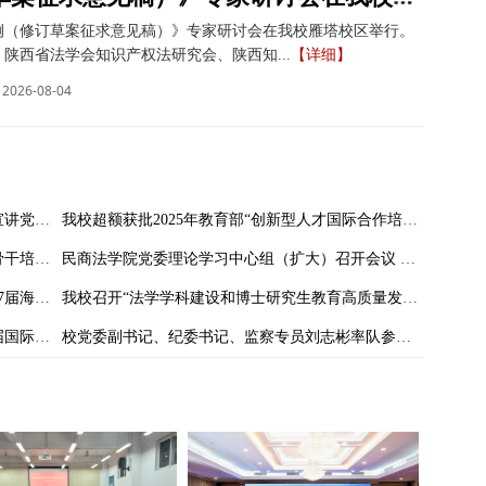
例（修订草案征求意见稿）》专家研讨会在我校雁塔校区举行。
陕西省法学会知识产权法研究会、陕西知...
【详细】
2026-08-04
校党委副书记张军政为民商法学院师生代表宣讲党的二十届四中全会精神
我校超额获批2025年教育部“创新型人才国际合作培养项目”国家公派人员资格
我校举办2025年陕西省高校毕业生就业工作骨干培训班
民商法学院党委理论学习中心组（扩大）召开会议 专题学习党的二十届四中全会精神
中国法学会财税法学研究会2025年年会暨第37届海峡两岸财税法学术研讨会召开
我校召开“法学学科建设和博士研究生教育高质量发展”论坛暨《法学教育研究》第九届专题研讨会
我校师生应邀参加21世纪商法论坛第二十三届国际学术会议
校党委副书记、纪委书记、监察专员刘志彬率队参加中国（喀什）-中亚南亚法治论坛