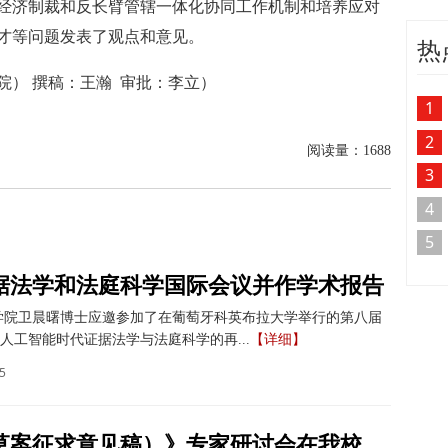
经济制裁和反长臂管辖一体化协同工作机制和培养应对
才等问题发表了观点和意见。
热
院）
撰稿：王瀚
审批：李立
）
1
2
阅读量：
1688
3
4
5
据法学和法庭科学国际会议并作学术报告
学院卫晨曙博士应邀参加了在葡萄牙科英布拉大学举行的第八届
人工智能时代证据法学与法庭科学的再...
【详细】
5
《著作权法实施条例（修订草案征求意见稿）》专家研讨会在我校举办