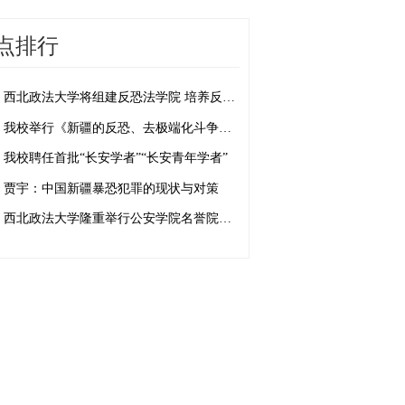
点排行
西北政法大学将组建反恐法学院 培养反恐法治人才
我校举行《新疆的反恐、去极端化斗争与人权保障》白皮书学习座谈会
我校聘任首批“长安学者”“长安青年学者”
贾宇：中国新疆暴恐犯罪的现状与对策
西北政法大学隆重举行公安学院名誉院长、客座教授聘任仪式