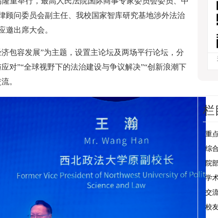
青岛隆重举行，最高人民法院国际商事专家委员会委员、中
律顾问委员会副主任、我校国家智库研究基地涉外法治
应邀出席大会。
经济包容发展”为主题，设置主论坛及两场平行论坛，分
应对”“全球视野下的法治建设与争议解决”“创新浪潮下
交流。
栏
重
综
院
学
交
校