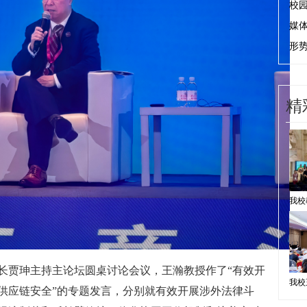
校
媒
形
精
长贾珅主持主论坛圆桌讨论会议，王瀚教授
作
了
“
有效开
供应链安全
”
的专题发言，分别就有效开展涉外法律斗