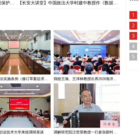
吴汉东教授作《数字经济发展与数字知识产权保护》专题讲座
【长安大讲堂】中国政法大学时建中教授作《数据法治的若干前沿问题》专题讲座
1
2
3
4
5
《著作权法实施条例（修订草案征求意见稿）》专家研讨会在我校举办
我校王瀚、王泽林教授出席2026海洋治理与发展学术论坛
职业技术大学来校调研座谈
调解研究院汪世荣教授一行参加新时代“枫桥经验”与社会治理法治体系建设学术研讨会