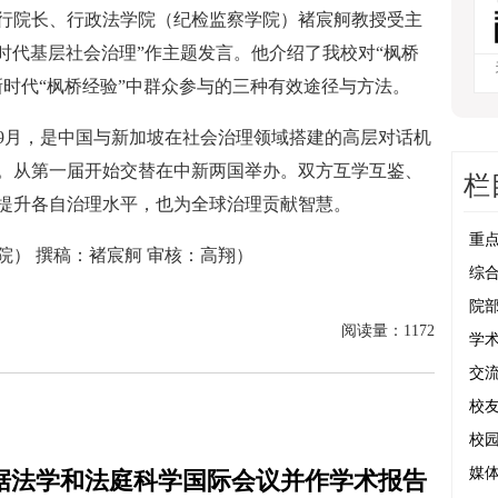
行院长、行政法学院（纪检监察学院）褚宸舸教授受主
时代基层社会治理”作主题发言。他介绍了我校对“枫桥
新时代“枫桥经验”中群众参与的三种有效途径与方法。
年9月，是中国与新加坡在社会治理领域搭建的高层对话机
。从第一届开始交替在中新两国举办。双方互学互鉴、
栏
提升各自治理水平，也为全球治理贡献智慧。
重
） 撰稿：褚宸舸 审核：高翔）
综
院
阅读量：
1172
学
交
校
校
据法学和法庭科学国际会议并作学术报告
媒