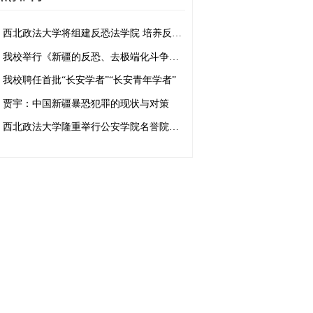
西北政法大学将组建反恐法学院 培养反恐法治人才
我校举行《新疆的反恐、去极端化斗争与人权保障》白皮书学习座谈会
我校聘任首批“长安学者”“长安青年学者”
贾宇：中国新疆暴恐犯罪的现状与对策
西北政法大学隆重举行公安学院名誉院长、客座教授聘任仪式