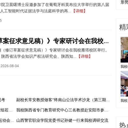
形
学院卫晨曙博士应邀参加了在葡萄牙科英布拉大学举行的第八届
人工智能时代证据法学与法庭科学的再...
【详细】
5
精
《著作权法实施条例（修订草案征求意见稿）》专家研讨会在我校举办
例（修订草案征求意见稿）》专家研讨会在我校雁塔校区举行。
陕西省法学会知识产权法研究会、陕西知...
【详细】
2026-08-04
思考
副校长常安教授做客“终南山公法学术沙龙（第三期）”
陕西省教育厅“逻辑学”核心素养课程建设专家组莅临我校开展听课指导
我校陕西省专门教育研究中心三名教授赴安阳市参加学术会议
赛场展风华 拼搏向未来——我校第46届田径运动会开幕
山西警官职业学院党委书记孙健一行来我校调研交流
热