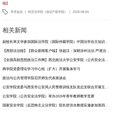
细】
学术会议
|
经济法学院（知识产权学院）
|
2026-08-04
相关新闻
副校长单文华参加国际法学院（国际仲裁学院）中国法学自主知识体系建设研讨会
【西部法治报】【群众新闻客户端】张超汉：深耕涉外法治 严谨治学育人
【全国高校思想政治工作网】西北政法大学公安学院（公共安全法学院）：依托“一站式”学生社区，扎实推进学风建设走深走实
商学院党委理论学习中心组（扩大）开展集体学习
政治与公共管理学院召开师生代表座谈会
公安学院党委与西安市公安局人民警察训练支队党总支联合开展主题党日活动
公安学院（公共安全法学院）举办2026年青年教师教学竞赛
国家安全学院（反恐怖主义法学院）院长舒洪水教授应邀参加第四届涉外法治论坛并作专题发言