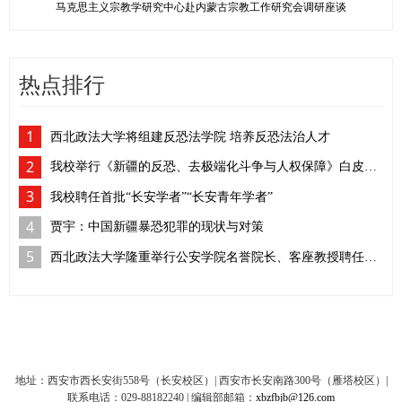
马克思主义宗教学研究中心赴内蒙古宗教工作研究会调研座谈
热点排行
1
西北政法大学将组建反恐法学院 培养反恐法治人才
2
我校举行《新疆的反恐、去极端化斗争与人权保障》白皮书学习座谈会
3
我校聘任首批“长安学者”“长安青年学者”
4
贾宇：中国新疆暴恐犯罪的现状与对策
5
西北政法大学隆重举行公安学院名誉院长、客座教授聘任仪式
地址：西安市西长安街558号（长安校区）| 西安市长安南路300号（雁塔校区）|
联系电话：029-88182240 | 编辑部邮箱：
xbzfbjb@126.com