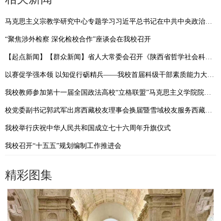
马克思主义宗教学研究中心专题学习习近平总书记在中共中央政治局第二十二次集体学习时的重要讲话精神
“聚焦涉外检察 深化检校合作”座谈会在我校召开
【起点新闻】【群众新闻】省人大常委会召开《陕西省哲学社会科学发展促进条例》新闻发布会 我校副校长马朝琦接受采访
以赛促学强本领 以知促行砺精兵——我校首届科级干部素质能力大赛圆满落幕
我校教师参加第十一届全国政法高校“立格联盟”马克思主义学院院长论坛暨铸牢中华民族共同体意识与新时代边疆治理学术研讨会
校党委副书记郭武军出席西藏校友理事会换届暨雪域校友服务西藏高质量发展学习交流会
我校举行庆祝中华人民共和国成立七十六周年升旗仪式
我校召开“十五五”规划编制工作推进会
精彩图集