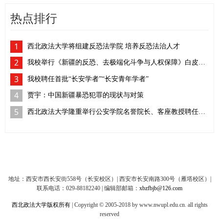
热点排行
1
西北政法大学将组建反恐法学院 培养反恐法治人才
2
我校举行《新疆的反恐、去极端化斗争与人权保障》白皮书学习座谈会
3
我校聘任首批“长安学者”“长安青年学者”
4
贾宇：中国新疆暴恐犯罪的现状与对策
5
西北政法大学隆重举行公安学院名誉院长、客座教授聘任仪式
地址：西安市西长安街558号（长安校区）| 西安市长安南路300号（雁塔校区）|
联系电话：029-88182240 | 编辑部邮箱：
xbzfbjb@126.com
西北政法大学版权所有
| Copyright © 2005-2018 by www.nwupl.edu.cn. all rights
reserved