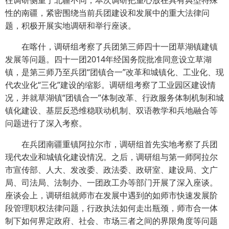
往调研侧重于北疆不同，本次调研把重心放在具有典型特殊
性的南疆，紧密围绕当前兵团建设和发展中的重大法律问
题，积极开展实地调研和举行座谈。
在喀什，调研组考察了兵团第三师四十一团草湖镇建镇
发展等问题。四十一团2014年经国务院批准同意设立草湖
镇，是第三师乃至兵团“团镇合一”改革和城镇化、工业化、现
代农业化“三化”建设的缩影。调研组考察了工业园区建设情
况，并就草湖镇“团镇合一”体制改革、行政服务体制机制和城
镇化建设、基层反恐维稳联动机制、双语教学和兵地融合等
问题进行了深入考察。
在兵团南疆重镇阿拉尔市，调研组首先实地考察了兵团
现代农业和城镇化建设情况。之后，调研组与第一师阿拉尔
市宣传部、人大、发改委、政法委、政研室、建设局、文广
局、司法局、法制办、一团政工办等部门开展了深入座谈。
座谈会上，调研组就师市在发展中遇到的如师市快速发展阶
段管理职权法律问题，行政执法如何走出瓶颈，师市合一体
制下如何界定政府、社会、市场三者之间的界限角度等问题