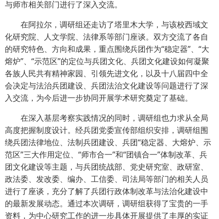
与师市相关部门进行了深入交流。
在阿拉尔，调研组还走访了塔里木大学，与该校西域文
化研究院、人文学院、法律系等部门座谈。双方交流了各自
的研究特色、方向和成果，重点围绕兵团作为“稳定器”、“大
熔炉”、“示范区”的定位与兵团文化、兵团文化建设如何凝聚
各族人民共有精神家园、引领先进文化，以及十八届四中全
会决定与法治兵团建设、兵团法治文化建设等问题进行了深
入交流，为今后进一步协同开展学术研究奠定了基础。
在深入基层考察实践情况的同时，调研组也力求从全局
高度把握制度设计。经兵团党委宣传部组织安排，调研组围
绕兵团法律地位、法制兵团建设、兵团“稳定器、大熔炉、示
范区”三大作用定位、“师市合一”和“团镇合一”体制改革、兵
团文化建设等主题，与兵团统战部、党史研究室、政研室、
政法委、发改委、编办、工信委、司法局等部门的相关人员
进行了座谈，充分了解了兵团行政体制改革与法治化建设中
的最新发展动态。通过本次调研，调研组获得了宝贵的一手
资料，为中心研究工作的进一步具体开展提供了丰厚的实证